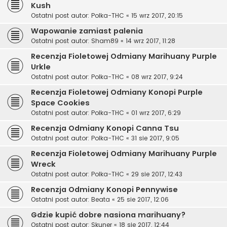
Kush
Ostatni post autor:
Polka-THC
«
15 wrz 2017, 20:15
Wapowanie zamiast palenia
Ostatni post autor:
Sham89
«
14 wrz 2017, 11:28
Recenzja Fioletowej Odmiany Marihuany Purple
Urkle
Ostatni post autor:
Polka-THC
«
08 wrz 2017, 9:24
Recenzja Fioletowej Odmiany Konopi Purple
Space Cookies
Ostatni post autor:
Polka-THC
«
01 wrz 2017, 6:29
Recenzja Odmiany Konopi Canna Tsu
Ostatni post autor:
Polka-THC
«
31 sie 2017, 9:05
Recenzja Fioletowej Odmiany Marihuany Purple
Wreck
Ostatni post autor:
Polka-THC
«
29 sie 2017, 12:43
Recenzja Odmiany Konopi Pennywise
Ostatni post autor:
Beata
«
25 sie 2017, 12:06
Gdzie kupić dobre nasiona marihuany?
Ostatni post autor:
Skuner
«
18 sie 2017, 12:44