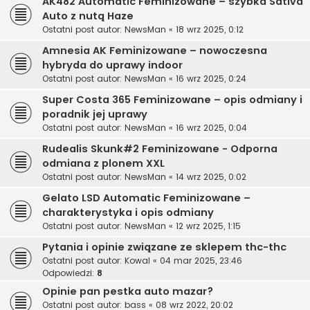
AK482 Automatic Feminizowane – szybka Sativa
Auto z nutą Haze
Ostatni post autor:
NewsMan
«
18 wrz 2025, 0:12
Amnesia AK Feminizowane – nowoczesna
hybryda do uprawy indoor
Ostatni post autor:
NewsMan
«
16 wrz 2025, 0:24
Super Costa 365 Feminizowane – opis odmiany i
poradnik jej uprawy
Ostatni post autor:
NewsMan
«
16 wrz 2025, 0:04
Rudealis Skunk#2 Feminizowane - Odporna
odmiana z plonem XXL
Ostatni post autor:
NewsMan
«
14 wrz 2025, 0:02
Gelato LSD Automatic Feminizowane –
charakterystyka i opis odmiany
Ostatni post autor:
NewsMan
«
12 wrz 2025, 1:15
Pytania i opinie związane ze sklepem thc-thc
Ostatni post autor:
Kowal
«
04 mar 2025, 23:46
Odpowiedzi:
8
Opinie pan pestka auto mazar?
Ostatni post autor:
bass
«
08 wrz 2022, 20:02