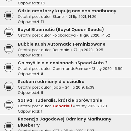
Odpowiedzi:
18
Gdzie amatorzy kupują nasiona marihuany
Ostatni post autor:
Skuner
«
21 lip 2021, 14:26
Odpowiedzi:
11
Royal Bluematic (Royal Queen Seeds)
Ostatni post autor:
kolaboracya
«
11 gru 2020, 14:52
Bubble Kush Automatic Feminizowane
Ostatni post autor:
Bourdain
«
27 lip 2020, 10:25
Odpowiedzi:
1
Co myślicie o nasionach +Speed Auto ?
Ostatni post autor:
CommandoFarmer
«
13 sty 2020, 18:59
Odpowiedzi:
8
Szukam odmiany dla dziadka
Ostatni post autor:
joda
«
24 lip 2019, 15:39
Odpowiedzi:
9
Sativa i ruderalis, krótkie porównanie
Ostatni post autor:
Gandzialf
«
22 sty 2019, 20:20
Odpowiedzi:
1
Recenzja Jagodowej Odmiany Marihuany
Blueberry
Ostatni post autor:
KOT
«
05 sty 2019, 15:07