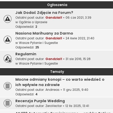
Ogłoszenia
Jak Dodać Zdjęcie na Forum?
Ostatni post autor:
Gandzialf
«
06 cze 2021, 3:39
w
Ogólnie o Uprawie
Odpowiedzi:
2
Nasiona Marihuany za Darmo
Ostatni post autor:
Gandzialf
«
24 kwie 2022, 21:40
w
Wasze Pytanie i Sugestie
Odpowiedzi:
25
Regulamin
Ostatni post autor:
Gandzialf
«
31 sie 2016, 15:28
w
Wasze Pytanie i Sugestie
Tematy
Mocne odmiany konopi – co warto wiedzieć o
ich wpływie na zdrowie
Ostatni post autor:
Andrreas
«
11 gru 2025, 9:40
Odpowiedzi:
4
Recenzja Purple Wedding
Ostatni post autor:
ZeroVector
«
12 lis 2025, 13:41