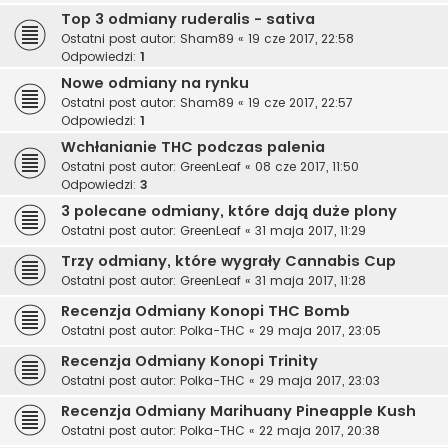
Top 3 odmiany ruderalis - sativa
Ostatni post autor:
Sham89
«
19 cze 2017, 22:58
Odpowiedzi:
1
Nowe odmiany na rynku
Ostatni post autor:
Sham89
«
19 cze 2017, 22:57
Odpowiedzi:
1
Wchłanianie THC podczas palenia
Ostatni post autor:
GreenLeaf
«
08 cze 2017, 11:50
Odpowiedzi:
3
3 polecane odmiany, które dają duże plony
Ostatni post autor:
GreenLeaf
«
31 maja 2017, 11:29
Trzy odmiany, które wygrały Cannabis Cup
Ostatni post autor:
GreenLeaf
«
31 maja 2017, 11:28
Recenzja Odmiany Konopi THC Bomb
Ostatni post autor:
Polka-THC
«
29 maja 2017, 23:05
Recenzja Odmiany Konopi Trinity
Ostatni post autor:
Polka-THC
«
29 maja 2017, 23:03
Recenzja Odmiany Marihuany Pineapple Kush
Ostatni post autor:
Polka-THC
«
22 maja 2017, 20:38