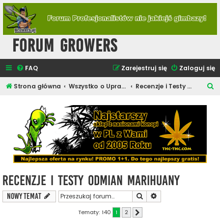
Forum Growers
FAQ
Zarejestruj się
Zaloguj się
S
Strona główna
Wszystko o Uprawie Roślin Konopi
Recenzje i Testy Odmian Marihuany
z
u
k
a
j
Recenzje i Testy Odmian Marihuany
Szukaj
Wyszukiwanie zaawa
NOWY TEMAT
Tematy: 140
1
2
Następna