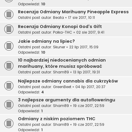
Odpowiedzi:
10
Recenzja Odmiany Marihuany Pineapple Express
Ostatni post autor:
Beata
«
17 sie 2017, 10:11
Recenzja Odmiany Konopi God's Gift
Ostatni post autor:
Polka-THC
«
02 sie 2017, 9:41
Jakie odmiany na lipiec?
Ostatni post autor:
Skuner
«
22 lip 2017, 15:09
Odpowiedzi:
10
10 najbardziej niedocenianych odmian
marihuany, które musisz spróbować
Ostatni post autor:
Sham89
«
13 lip 2017, 19:31
Najlepsze odmiany cannabis dla cukrzyków
Ostatni post autor:
GreenBeet
«
04 lip 2017, 20:37
Odpowiedzi:
4
3 najlepsze argumenty dla autofloweringu
Ostatni post autor:
Sham89
«
19 cze 2017, 22:59
Odpowiedzi:
1
Odmiany z niskim poziomem THC
Ostatni post autor:
Sham89
«
19 cze 2017, 22:59
Odpowiedzi:
1