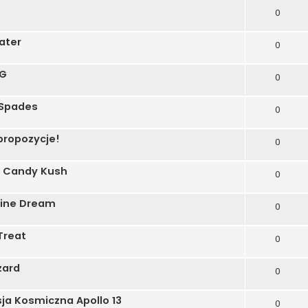
0
ater
0
OG
0
 Spades
0
propozycje!
0
n Candy Kush
0
rine Dream
0
Treat
0
zard
0
ja Kosmiczna Apollo 13
0