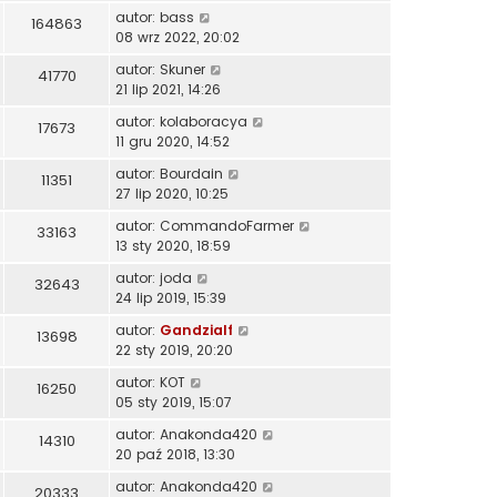
autor:
bass
164863
08 wrz 2022, 20:02
autor:
Skuner
41770
21 lip 2021, 14:26
autor:
kolaboracya
17673
11 gru 2020, 14:52
autor:
Bourdain
11351
27 lip 2020, 10:25
autor:
CommandoFarmer
33163
13 sty 2020, 18:59
autor:
joda
32643
24 lip 2019, 15:39
autor:
Gandzialf
13698
22 sty 2019, 20:20
autor:
KOT
16250
05 sty 2019, 15:07
autor:
Anakonda420
14310
20 paź 2018, 13:30
autor:
Anakonda420
20333