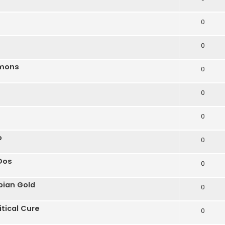
0
0
emons
0
0
0
o
0
Dos
0
ian Gold
0
tical Cure
0