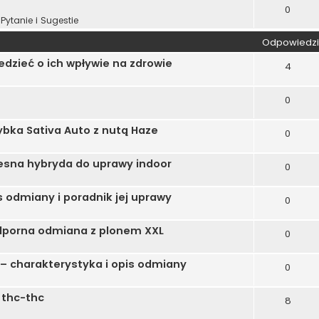
0
Pytanie i Sugestie
Odpowiedzi
dzieć o ich wpływie na zdrowie
4
0
bka Sativa Auto z nutą Haze
0
sna hybryda do uprawy indoor
0
 odmiany i poradnik jej uprawy
0
dporna odmiana z plonem XXL
0
– charakterystyka i opis odmiany
0
 thc-thc
8