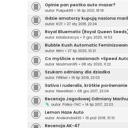
Opinie pan pestka auto mazar?
autor:
Pukpuk99
»
16 lip 2021, 18:19
Gdzie amatorzy kupują nasiona mar
autor:
KOT
»
27 sty 2018, 23:34
Royal Bluematic (Royal Queen Seeds
autor:
kolaboracya
»
11 gru 2020, 14:52
Bubble Kush Automatic Feminizowa
autor:
Mim
»
27 lip 2020, 10:21
Co myślicie o nasionach +Speed Auto
autor:
Madman95
»
08 sty 2020, 11:22
Szukam odmiany dla dziadka
autor:
FifiKiwi
»
19 lip 2019, 23:03
Sativa i ruderalis, krótkie porównanie
autor:
NewsMan
»
08 gru 2017, 23:04
Recenzja Jagodowej Odmiany Marihu
autor:
Polka-THC
»
14 lip 2017, 22:02
Lemon Haze Auto
autor:
Anakonda420
»
19 paź 2018, 10:10
Recencja AK-47