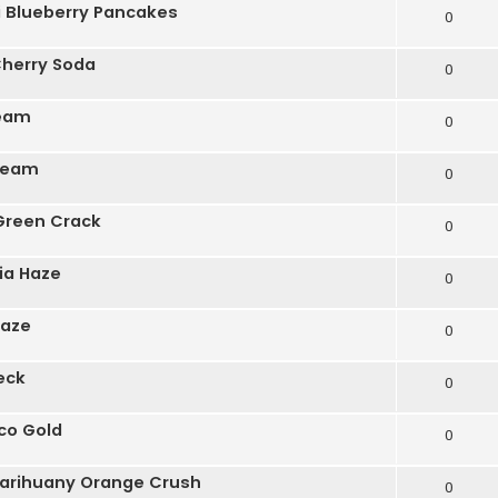
 Blueberry Pancakes
0
Cherry Soda
0
ream
0
ream
0
Green Crack
0
ia Haze
0
Haze
0
eck
0
co Gold
0
arihuany Orange Crush
0