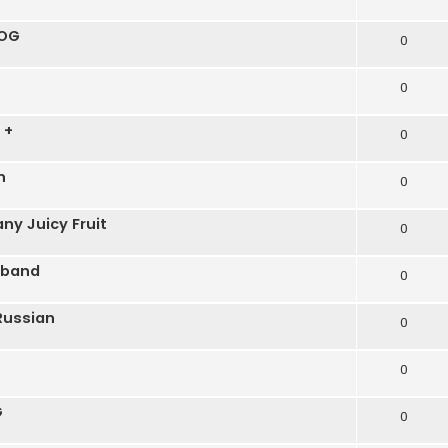
 OG
0
0
 +
0
n
0
y Juicy Fruit
0
dband
0
Russian
0
0
G
0