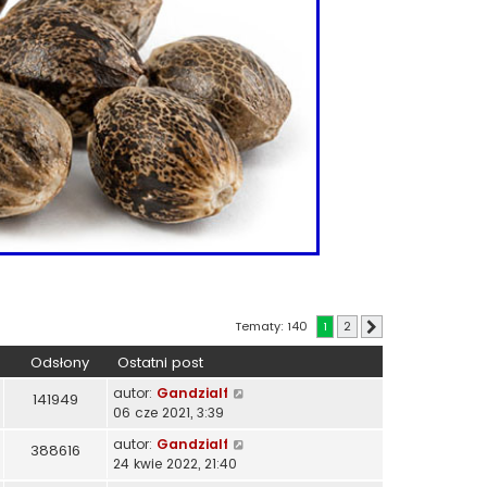
Tematy: 140
1
2
Następna
Odsłony
Ostatni post
autor:
Gandzialf
141949
06 cze 2021, 3:39
autor:
Gandzialf
388616
24 kwie 2022, 21:40