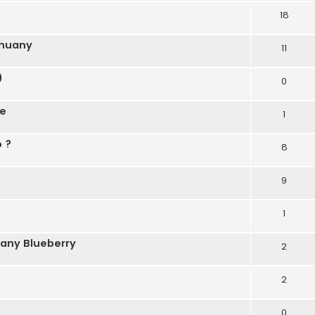
18
ihuany
11
)
0
ne
1
 ?
8
9
1
any Blueberry
2
2
0