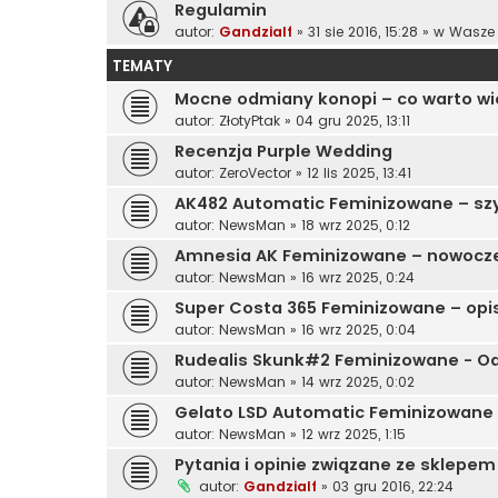
Regulamin
autor:
Gandzialf
»
31 sie 2016, 15:28
» w
Wasze 
TEMATY
Mocne odmiany konopi – co warto wie
autor:
ZłotyPtak
»
04 gru 2025, 13:11
Recenzja Purple Wedding
autor:
ZeroVector
»
12 lis 2025, 13:41
AK482 Automatic Feminizowane – szy
autor:
NewsMan
»
18 wrz 2025, 0:12
Amnesia AK Feminizowane – nowocze
autor:
NewsMan
»
16 wrz 2025, 0:24
Super Costa 365 Feminizowane – opis
autor:
NewsMan
»
16 wrz 2025, 0:04
Rudealis Skunk#2 Feminizowane - O
autor:
NewsMan
»
14 wrz 2025, 0:02
Gelato LSD Automatic Feminizowane 
autor:
NewsMan
»
12 wrz 2025, 1:15
Pytania i opinie związane ze sklepem
autor:
Gandzialf
»
03 gru 2016, 22:24