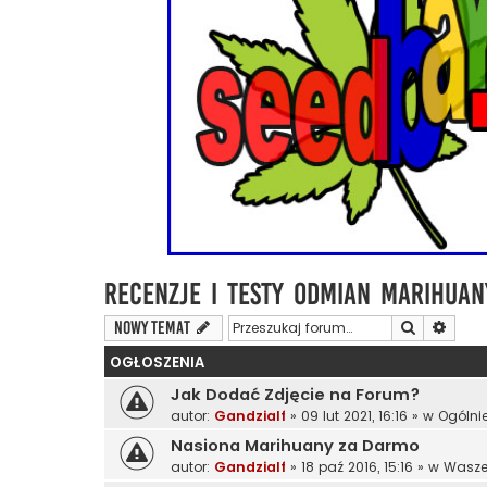
Recenzje i Testy Odmian Marihuan
Szukaj
Wyszu
NOWY TEMAT
OGŁOSZENIA
Jak Dodać Zdjęcie na Forum?
autor:
Gandzialf
»
09 lut 2021, 16:16
» w
Ogólni
Nasiona Marihuany za Darmo
autor:
Gandzialf
»
18 paź 2016, 15:16
» w
Wasze 