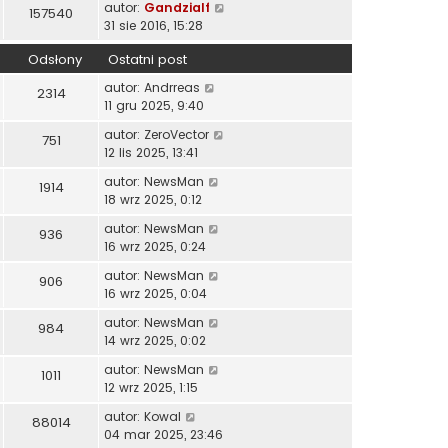
autor:
Gandzialf
157540
31 sie 2016, 15:28
Odsłony
Ostatni post
autor:
Andrreas
2314
11 gru 2025, 9:40
autor:
ZeroVector
751
12 lis 2025, 13:41
autor:
NewsMan
1914
18 wrz 2025, 0:12
autor:
NewsMan
936
16 wrz 2025, 0:24
autor:
NewsMan
906
16 wrz 2025, 0:04
autor:
NewsMan
984
14 wrz 2025, 0:02
autor:
NewsMan
1011
12 wrz 2025, 1:15
autor:
Kowal
88014
04 mar 2025, 23:46