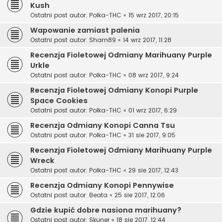
Kush
Ostatni post autor:
Polka-THC
«
15 wrz 2017, 20:15
Wapowanie zamiast palenia
Ostatni post autor:
Sham89
«
14 wrz 2017, 11:28
Recenzja Fioletowej Odmiany Marihuany Purple
Urkle
Ostatni post autor:
Polka-THC
«
08 wrz 2017, 9:24
Recenzja Fioletowej Odmiany Konopi Purple
Space Cookies
Ostatni post autor:
Polka-THC
«
01 wrz 2017, 6:29
Recenzja Odmiany Konopi Canna Tsu
Ostatni post autor:
Polka-THC
«
31 sie 2017, 9:05
Recenzja Fioletowej Odmiany Marihuany Purple
Wreck
Ostatni post autor:
Polka-THC
«
29 sie 2017, 12:43
Recenzja Odmiany Konopi Pennywise
Ostatni post autor:
Beata
«
25 sie 2017, 12:06
Gdzie kupić dobre nasiona marihuany?
Ostatni post autor:
Skuner
«
18 sie 2017, 12:44