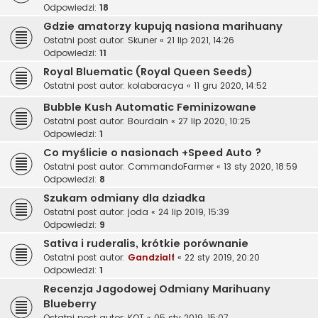
Odpowiedzi:
18
Gdzie amatorzy kupują nasiona marihuany
Ostatni post autor:
Skuner
«
21 lip 2021, 14:26
Odpowiedzi:
11
Royal Bluematic (Royal Queen Seeds)
Ostatni post autor:
kolaboracya
«
11 gru 2020, 14:52
Bubble Kush Automatic Feminizowane
Ostatni post autor:
Bourdain
«
27 lip 2020, 10:25
Odpowiedzi:
1
Co myślicie o nasionach +Speed Auto ?
Ostatni post autor:
CommandoFarmer
«
13 sty 2020, 18:59
Odpowiedzi:
8
Szukam odmiany dla dziadka
Ostatni post autor:
joda
«
24 lip 2019, 15:39
Odpowiedzi:
9
Sativa i ruderalis, krótkie porównanie
Ostatni post autor:
Gandzialf
«
22 sty 2019, 20:20
Odpowiedzi:
1
Recenzja Jagodowej Odmiany Marihuany
Blueberry
Ostatni post autor:
KOT
«
05 sty 2019, 15:07