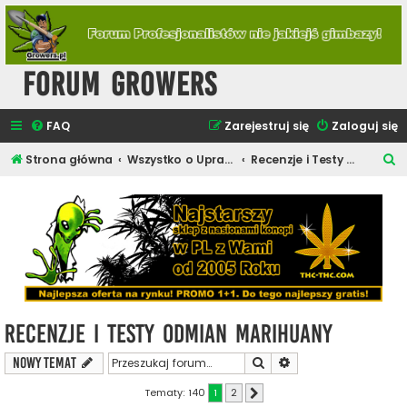
Forum Growers
FAQ
Zarejestruj się
Zaloguj się
S
Strona główna
Wszystko o Uprawie Roślin Konopi
Recenzje i Testy Odmian Marihuany
z
u
k
a
j
Recenzje i Testy Odmian Marihuany
Szukaj
Wyszukiwanie zaawa
NOWY TEMAT
Tematy: 140
1
2
Następna