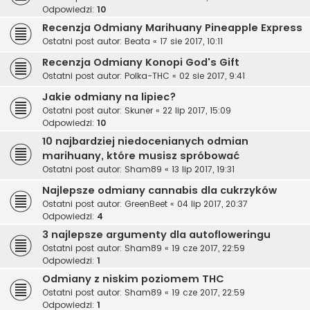
Odpowiedzi:
10
Recenzja Odmiany Marihuany Pineapple Express
Ostatni post autor:
Beata
«
17 sie 2017, 10:11
Recenzja Odmiany Konopi God's Gift
Ostatni post autor:
Polka-THC
«
02 sie 2017, 9:41
Jakie odmiany na lipiec?
Ostatni post autor:
Skuner
«
22 lip 2017, 15:09
Odpowiedzi:
10
10 najbardziej niedocenianych odmian
marihuany, które musisz spróbować
Ostatni post autor:
Sham89
«
13 lip 2017, 19:31
Najlepsze odmiany cannabis dla cukrzyków
Ostatni post autor:
GreenBeet
«
04 lip 2017, 20:37
Odpowiedzi:
4
3 najlepsze argumenty dla autofloweringu
Ostatni post autor:
Sham89
«
19 cze 2017, 22:59
Odpowiedzi:
1
Odmiany z niskim poziomem THC
Ostatni post autor:
Sham89
«
19 cze 2017, 22:59
Odpowiedzi:
1