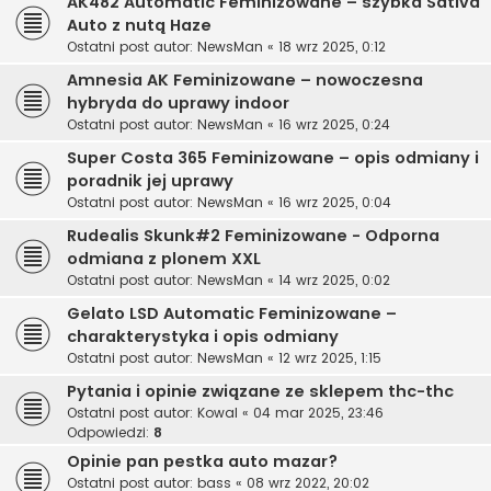
AK482 Automatic Feminizowane – szybka Sativa
Auto z nutą Haze
Ostatni post autor:
NewsMan
«
18 wrz 2025, 0:12
Amnesia AK Feminizowane – nowoczesna
hybryda do uprawy indoor
Ostatni post autor:
NewsMan
«
16 wrz 2025, 0:24
Super Costa 365 Feminizowane – opis odmiany i
poradnik jej uprawy
Ostatni post autor:
NewsMan
«
16 wrz 2025, 0:04
Rudealis Skunk#2 Feminizowane - Odporna
odmiana z plonem XXL
Ostatni post autor:
NewsMan
«
14 wrz 2025, 0:02
Gelato LSD Automatic Feminizowane –
charakterystyka i opis odmiany
Ostatni post autor:
NewsMan
«
12 wrz 2025, 1:15
Pytania i opinie związane ze sklepem thc-thc
Ostatni post autor:
Kowal
«
04 mar 2025, 23:46
Odpowiedzi:
8
Opinie pan pestka auto mazar?
Ostatni post autor:
bass
«
08 wrz 2022, 20:02