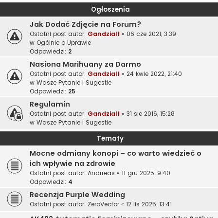
Ogłoszenia
Jak Dodać Zdjęcie na Forum?
Ostatni post autor:
Gandzialf
«
06 cze 2021, 3:39
w
Ogólnie o Uprawie
Odpowiedzi:
2
Nasiona Marihuany za Darmo
Ostatni post autor:
Gandzialf
«
24 kwie 2022, 21:40
w
Wasze Pytanie i Sugestie
Odpowiedzi:
25
Regulamin
Ostatni post autor:
Gandzialf
«
31 sie 2016, 15:28
w
Wasze Pytanie i Sugestie
Tematy
Mocne odmiany konopi – co warto wiedzieć o
ich wpływie na zdrowie
Ostatni post autor:
Andrreas
«
11 gru 2025, 9:40
Odpowiedzi:
4
Recenzja Purple Wedding
Ostatni post autor:
ZeroVector
«
12 lis 2025, 13:41