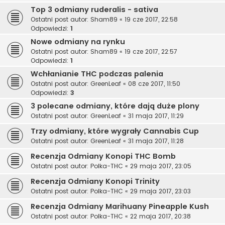
Top 3 odmiany ruderalis - sativa
Ostatni post autor:
Sham89
«
19 cze 2017, 22:58
Odpowiedzi:
1
Nowe odmiany na rynku
Ostatni post autor:
Sham89
«
19 cze 2017, 22:57
Odpowiedzi:
1
Wchłanianie THC podczas palenia
Ostatni post autor:
GreenLeaf
«
08 cze 2017, 11:50
Odpowiedzi:
3
3 polecane odmiany, które dają duże plony
Ostatni post autor:
GreenLeaf
«
31 maja 2017, 11:29
Trzy odmiany, które wygrały Cannabis Cup
Ostatni post autor:
GreenLeaf
«
31 maja 2017, 11:28
Recenzja Odmiany Konopi THC Bomb
Ostatni post autor:
Polka-THC
«
29 maja 2017, 23:05
Recenzja Odmiany Konopi Trinity
Ostatni post autor:
Polka-THC
«
29 maja 2017, 23:03
Recenzja Odmiany Marihuany Pineapple Kush
Ostatni post autor:
Polka-THC
«
22 maja 2017, 20:38