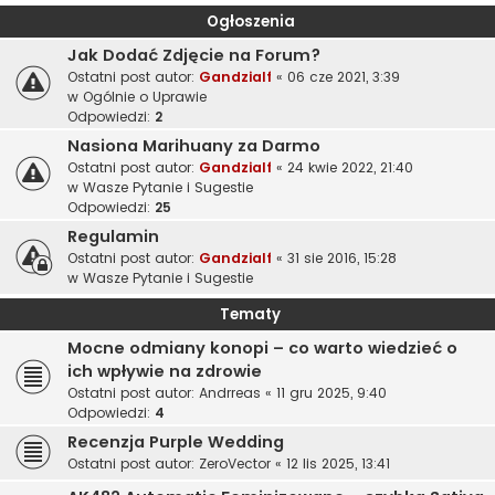
Ogłoszenia
Jak Dodać Zdjęcie na Forum?
Ostatni post autor:
Gandzialf
«
06 cze 2021, 3:39
w
Ogólnie o Uprawie
Odpowiedzi:
2
Nasiona Marihuany za Darmo
Ostatni post autor:
Gandzialf
«
24 kwie 2022, 21:40
w
Wasze Pytanie i Sugestie
Odpowiedzi:
25
Regulamin
Ostatni post autor:
Gandzialf
«
31 sie 2016, 15:28
w
Wasze Pytanie i Sugestie
Tematy
Mocne odmiany konopi – co warto wiedzieć o
ich wpływie na zdrowie
Ostatni post autor:
Andrreas
«
11 gru 2025, 9:40
Odpowiedzi:
4
Recenzja Purple Wedding
Ostatni post autor:
ZeroVector
«
12 lis 2025, 13:41