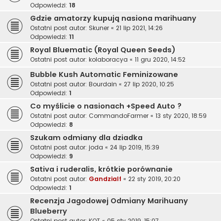
Odpowiedzi:
18
Gdzie amatorzy kupują nasiona marihuany
Ostatni post autor:
Skuner
«
21 lip 2021, 14:26
Odpowiedzi:
11
Royal Bluematic (Royal Queen Seeds)
Ostatni post autor:
kolaboracya
«
11 gru 2020, 14:52
Bubble Kush Automatic Feminizowane
Ostatni post autor:
Bourdain
«
27 lip 2020, 10:25
Odpowiedzi:
1
Co myślicie o nasionach +Speed Auto ?
Ostatni post autor:
CommandoFarmer
«
13 sty 2020, 18:59
Odpowiedzi:
8
Szukam odmiany dla dziadka
Ostatni post autor:
joda
«
24 lip 2019, 15:39
Odpowiedzi:
9
Sativa i ruderalis, krótkie porównanie
Ostatni post autor:
Gandzialf
«
22 sty 2019, 20:20
Odpowiedzi:
1
Recenzja Jagodowej Odmiany Marihuany
Blueberry
Ostatni post autor:
KOT
«
05 sty 2019, 15:07