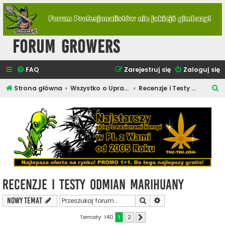
Forum Growers
FAQ
Zarejestruj się
Zaloguj się
S
Strona główna
Wszystko o Uprawie Roślin Konopi
Recenzje i Testy Odmian Marihuany
z
u
k
a
j
Recenzje i Testy Odmian Marihuany
Szukaj
Wyszukiwanie zaawa
NOWY TEMAT
Tematy: 140
1
2
Następna