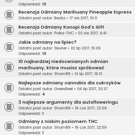
Odpowiedzi:
10
Recenzja Odmiany Marihuany Pineapple Express
Ostatni post autor:
Beata
«
17 sie 2017, 10:11
Recenzja Odmiany Konopi God's Gift
Ostatni post autor:
Polka-THC
«
02 sie 2017, 9:41
Jakie odmiany na lipiec?
Ostatni post autor:
Skuner
«
22 lip 2017, 15:09
Odpowiedzi:
10
10 najbardziej niedocenianych odmian
marihuany, które musisz spróbować
Ostatni post autor:
Sham89
«
13 lip 2017, 19:31
Najlepsze odmiany cannabis dla cukrzyków
Ostatni post autor:
GreenBeet
«
04 lip 2017, 20:37
Odpowiedzi:
4
3 najlepsze argumenty dla autofloweringu
Ostatni post autor:
Sham89
«
19 cze 2017, 22:59
Odpowiedzi:
1
Odmiany z niskim poziomem THC
Ostatni post autor:
Sham89
«
19 cze 2017, 22:59
Odpowiedzi:
1