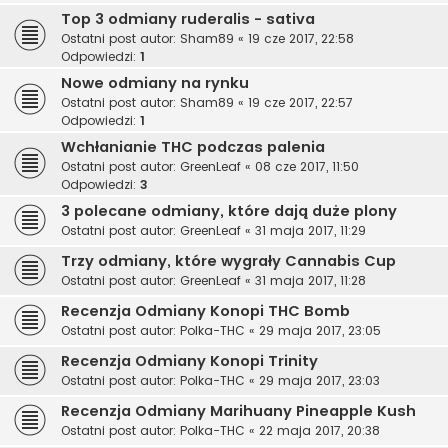
Top 3 odmiany ruderalis - sativa
Ostatni post autor:
Sham89
«
19 cze 2017, 22:58
Odpowiedzi:
1
Nowe odmiany na rynku
Ostatni post autor:
Sham89
«
19 cze 2017, 22:57
Odpowiedzi:
1
Wchłanianie THC podczas palenia
Ostatni post autor:
GreenLeaf
«
08 cze 2017, 11:50
Odpowiedzi:
3
3 polecane odmiany, które dają duże plony
Ostatni post autor:
GreenLeaf
«
31 maja 2017, 11:29
Trzy odmiany, które wygrały Cannabis Cup
Ostatni post autor:
GreenLeaf
«
31 maja 2017, 11:28
Recenzja Odmiany Konopi THC Bomb
Ostatni post autor:
Polka-THC
«
29 maja 2017, 23:05
Recenzja Odmiany Konopi Trinity
Ostatni post autor:
Polka-THC
«
29 maja 2017, 23:03
Recenzja Odmiany Marihuany Pineapple Kush
Ostatni post autor:
Polka-THC
«
22 maja 2017, 20:38