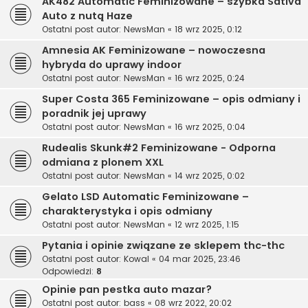
AK482 Automatic Feminizowane – szybka Sativa
Auto z nutą Haze
Ostatni post autor:
NewsMan
«
18 wrz 2025, 0:12
Amnesia AK Feminizowane – nowoczesna
hybryda do uprawy indoor
Ostatni post autor:
NewsMan
«
16 wrz 2025, 0:24
Super Costa 365 Feminizowane – opis odmiany i
poradnik jej uprawy
Ostatni post autor:
NewsMan
«
16 wrz 2025, 0:04
Rudealis Skunk#2 Feminizowane - Odporna
odmiana z plonem XXL
Ostatni post autor:
NewsMan
«
14 wrz 2025, 0:02
Gelato LSD Automatic Feminizowane –
charakterystyka i opis odmiany
Ostatni post autor:
NewsMan
«
12 wrz 2025, 1:15
Pytania i opinie związane ze sklepem thc-thc
Ostatni post autor:
Kowal
«
04 mar 2025, 23:46
Odpowiedzi:
8
Opinie pan pestka auto mazar?
Ostatni post autor:
bass
«
08 wrz 2022, 20:02