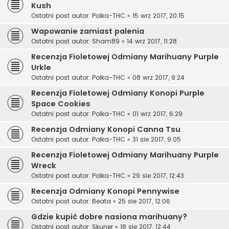
Kush
Ostatni post autor:
Polka-THC
«
15 wrz 2017, 20:15
Wapowanie zamiast palenia
Ostatni post autor:
Sham89
«
14 wrz 2017, 11:28
Recenzja Fioletowej Odmiany Marihuany Purple
Urkle
Ostatni post autor:
Polka-THC
«
08 wrz 2017, 9:24
Recenzja Fioletowej Odmiany Konopi Purple
Space Cookies
Ostatni post autor:
Polka-THC
«
01 wrz 2017, 6:29
Recenzja Odmiany Konopi Canna Tsu
Ostatni post autor:
Polka-THC
«
31 sie 2017, 9:05
Recenzja Fioletowej Odmiany Marihuany Purple
Wreck
Ostatni post autor:
Polka-THC
«
29 sie 2017, 12:43
Recenzja Odmiany Konopi Pennywise
Ostatni post autor:
Beata
«
25 sie 2017, 12:06
Gdzie kupić dobre nasiona marihuany?
Ostatni post autor:
Skuner
«
18 sie 2017, 12:44