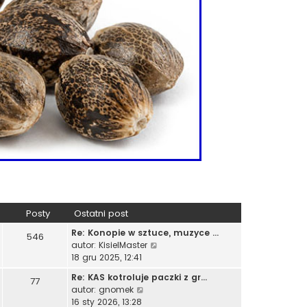
Posty
Ostatni post
Re: Konopie w sztuce, muzyce …
546
W
autor:
KisielMaster
y
18 gru 2025, 12:41
ś
Re: KAS kotroluje paczki z gr…
77
w
W
autor:
gnomek
i
y
16 sty 2026, 13:28
e