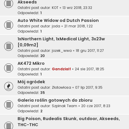
Akseeds
Ostatni post autor:
KOT
«
13 wrz 2018, 23:32
Odpowiedzi:
1
Auto White Widow od Dutch Passion
Ostatni post autor:
joda
«
21 mar 2018, 1:22
Odpowiedzi:
1
1xNorthern Light, 1xMedical Light, 3x23w
[0,09m2]
Ostatni post autor:
jozek_wwa
«
18 gru 2017, 11:27
Odpowiedzi:
20
AK472 Mikro
Ostatni post autor:
Gandzialf
«
24 sie 2017, 18:25
Odpowiedzi:
1
Mój ogródek
Ostatni post autor:
Złotowłosa
«
07 lip 2017, 9:35
Odpowiedzi:
35
Galeria roślin gotowych do zbioru
Ostatni post autor:
Szpinak Team
«
20 cze 2017, 8:23
Odpowiedzi:
2
Big Poison, Rudealis Skunk, outdoor, Akseeds,
THC-THC