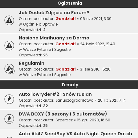
Ogłoszenia
Jak Dodać Zdjęcie na Forum?
Ostatni post autor:
Gandzialf
«
06 cze 2021, 3:39
w
Ogólnie o Uprawie
Odpowiedzi:
2
Nasiona Marihuany za Darmo
Ostatni post autor:
Gandzialf
«
24 kwie 2022, 21:40
w
Wasze Pytanie i Sugestie
Odpowiedzi:
25
Regulamin
Ostatni post autor:
Gandzialf
«
31 sie 2016, 15:28
w
Wasze Pytanie i Sugestie
Tematy
Auto lowryder#2 i Snów rusian
Ostatni post autor:
Januszogrodnictwa
«
28 lip 2021, 7:14
Odpowiedzi:
32
DWA BOXY (3 sezony i 6 automatów)
Ostatni post autor:
Szperacz
«
15 gru 2020, 18:50
Odpowiedzi:
25
Auto Ak47 SeedBay VS Auto Night Queen Dutch