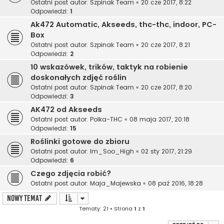
Ostatni post autor:
Szpinak Team
«
20 cze 2017, 8:22
Odpowiedzi:
1
Ak472 Automatic, Akseeds, thc-thc, indoor, PC-
Box
Ostatni post autor:
Szpinak Team
«
20 cze 2017, 8:21
Odpowiedzi:
2
10 wskazówek, trików, taktyk na robienie
doskonałych zdjęć roślin
Ostatni post autor:
Szpinak Team
«
20 cze 2017, 8:20
Odpowiedzi:
3
AK472 od Akseeds
Ostatni post autor:
Polka-THC
«
08 maja 2017, 20:18
Odpowiedzi:
15
Roślinki gotowe do zbioru
Ostatni post autor:
Im_Soo_High
«
02 sty 2017, 21:29
Odpowiedzi:
6
Czego zdjęcia robić?
Ostatni post autor:
Maja_Majewska
«
08 paź 2016, 18:28
NOWY TEMAT
Tematy: 21 • Strona
1
z
1