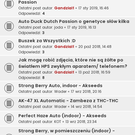
Passion
Ostatni post autor:
Gandzialf
«
17 sty 2019, 16:46
Odpowiedzi:
4
Auto Duck Dutch Passion o genetyce słów kilka
Ostatni post autor:
joda
«
17 sty 2019, 16:13
Odpowiedzi:
3
Buszek za Wszystkich :D
Ostatni post autor:
Gandzialf
«
20 paź 2018, 14:48
Odpowiedzi:
3
Jak mogę robić zdjęcia, które nie są żółte po
światłem HPS zwykłym aparatem/ telefonem?
Ostatni post autor:
Gandzialf
«
13 paź 2018, 16:59
Odpowiedzi:
8
Strong Berry Auto, indoor - Akseeds
Ostatni post autor:
Wader
«
17 wrz 2018, 20:16
AK-47 XL Automatic - Zambeza z THC-THC
Ostatni post autor:
Wader
«
14 wrz 2018, 14:54
Perfect Haze Auto (indoor) - Akseeds
Ostatni post autor:
KOT
«
13 wrz 2018, 23:34
Strong Berry, w pomieszczeniu (indoor) -