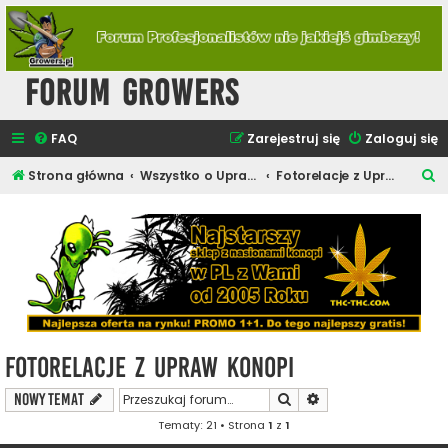
Forum Growers
FAQ
Zarejestruj się
Zaloguj się
S
Strona główna
Wszystko o Uprawie Roślin Konopi
Fotorelacje z Upraw Konopi
z
u
k
a
j
Fotorelacje z Upraw Konopi
Szukaj
Wyszukiwanie zaawa
NOWY TEMAT
Tematy: 21 • Strona
1
z
1