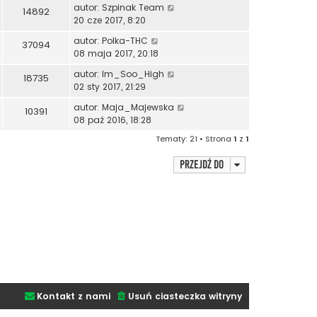
autor:
Szpinak Team
14892
20 cze 2017, 8:20
autor:
Polka-THC
37094
08 maja 2017, 20:18
autor:
Im_Soo_High
18735
02 sty 2017, 21:29
autor:
Maja_Majewska
10391
08 paź 2016, 18:28
Tematy: 21 • Strona
1
z
1
Przejdź do
Kontakt z nami
Usuń ciasteczka witryny