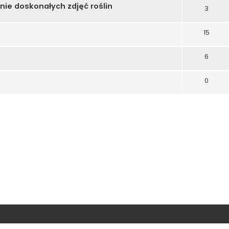
nie doskonałych zdjęć roślin
3
15
6
0