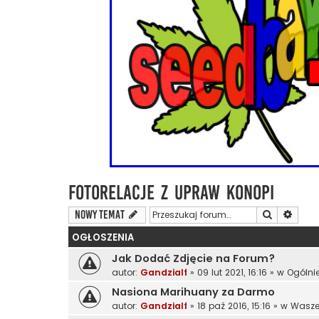
Fotorelacje z Upraw Konopi
Szukaj
Wyszu
NOWY TEMAT
OGŁOSZENIA
Jak Dodać Zdjęcie na Forum?
autor:
Gandzialf
»
09 lut 2021, 16:16
» w
Ogólni
Nasiona Marihuany za Darmo
autor:
Gandzialf
»
18 paź 2016, 15:16
» w
Wasze 