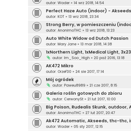
autor:
Wader
»
14 wrz 2018, 14:54
Perfect Haze Auto (indoor) - Akseed
autor:
KOT
»
13 wrz 2018, 23:34
Strong Berry, w pomieszczeniu (indo
autor:
AnonimoTHC
»
13 wrz 2018, 13:23
Auto White Widow od Dutch Passion
autor:
Mary Jane
»
13 mar 2018, 14:38
1xNorthern Light, 1xMedical Light, 3x
autor:
Im_Soo_High
»
20 paź 2016, 13:18
AK472 Mikro
autor:
Orzeł'00
»
24 sie 2017, 17:14
Mój ogródek
autor:
Paweu8989
»
21 cze 2017, 8:15
Galeria roślin gotowych do zbioru
autor:
CerwonySt
»
21 lut 2017, 10:00
Big Poison, Rudealis Skunk, outdoor
autor:
AnonimoTHC
»
27 lut 2017, 20:47
Ak472 Automatic, Akseeds, thc-thc, 
autor:
Wader
»
05 sty 2017, 12:15