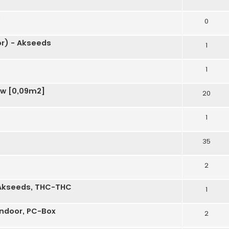
s
0
or) - Akseeds
1
1
23w [0,09m2]
20
1
35
2
, Akseeds, THC-THC
1
indoor, PC-Box
2