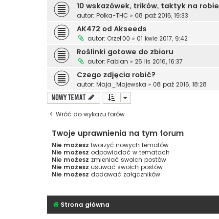
10 wskazówek, trików, taktyk na robie
autor:
Polka-THC
»
08 paź 2016, 19:33
AK472 od Akseeds
autor:
Orzeł'00
»
01 kwie 2017, 9:42
Roślinki gotowe do zbioru
autor:
Fabian
»
25 lis 2016, 16:37
Czego zdjęcia robić?
autor:
Maja_Majewska
»
08 paź 2016, 18:28
NOWY TEMAT
Wróć do wykazu forów
Twoje uprawnienia na tym forum
Nie możesz
tworzyć nowych tematów
Nie możesz
odpowiadać w tematach
Nie możesz
zmieniać swoich postów
Nie możesz
usuwać swoich postów
Nie możesz
dodawać załączników
Strona główna