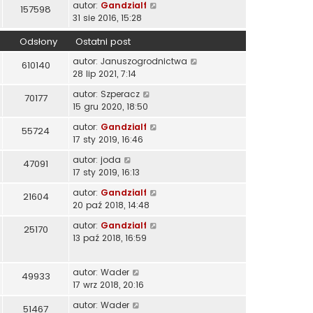
autor:
Gandzialf
157598
31 sie 2016, 15:28
Odsłony
Ostatni post
autor:
Januszogrodnictwa
610140
28 lip 2021, 7:14
autor:
Szperacz
70177
15 gru 2020, 18:50
autor:
Gandzialf
55724
17 sty 2019, 16:46
autor:
joda
47091
17 sty 2019, 16:13
autor:
Gandzialf
21604
20 paź 2018, 14:48
autor:
Gandzialf
25170
13 paź 2018, 16:59
autor:
Wader
49933
17 wrz 2018, 20:16
autor:
Wader
51467