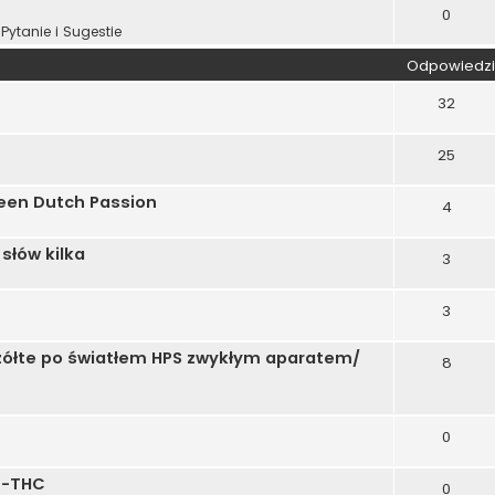
0
Pytanie i Sugestie
Odpowiedzi
32
25
een Dutch Passion
4
słów kilka
3
3
ą żółte po światłem HPS zwykłym aparatem/
8
0
C-THC
0