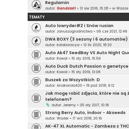
Regulamin
autor:
Gandzialf
»
31 sie 2016, 15:28
» w
Wasze 
TEMATY
Auto lowryder#2 i Snów rusian
autor:
Januszogrodnictwa
»
06 cze 2021, 12:46
DWA BOXY (3 sezony i 6 automatów)
autor:
kolaboracya
»
12 lis 2020, 18:20
Auto Ak47 SeedBay VS Auto Night Qu
autor:
Kowal
»
15 sty 2019, 15:56
Auto Duck Dutch Passion o genetyce 
autor:
Kowal
»
15 sty 2019, 13:08
Buszek za Wszystkich :D
autor:
Anakonda420
»
19 paź 2018, 9:12
Jak mogę robić zdjęcia, które nie s
telefonem?
autor:
Jeremy
»
05 sty 2017, 10:18
Strong Berry Auto, indoor - Akseeds
autor:
Wader
»
17 wrz 2018, 20:16
AK-47 XL Automatic - Zambeza z TH