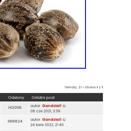
Tematy: 21 • Strona
1
z
1
Odsłony
Ostatni post
autor:
Gandzialf
142008
06 cze 2021, 3:39
autor:
Gandzialf
388824
24 kwie 2022, 21:40