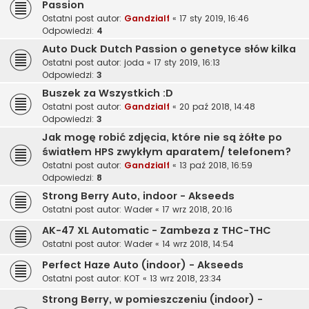
Passion
Ostatni post autor:
Gandzialf
«
17 sty 2019, 16:46
Odpowiedzi:
4
Auto Duck Dutch Passion o genetyce słów kilka
Ostatni post autor:
joda
«
17 sty 2019, 16:13
Odpowiedzi:
3
Buszek za Wszystkich :D
Ostatni post autor:
Gandzialf
«
20 paź 2018, 14:48
Odpowiedzi:
3
Jak mogę robić zdjęcia, które nie są żółte po
światłem HPS zwykłym aparatem/ telefonem?
Ostatni post autor:
Gandzialf
«
13 paź 2018, 16:59
Odpowiedzi:
8
Strong Berry Auto, indoor - Akseeds
Ostatni post autor:
Wader
«
17 wrz 2018, 20:16
AK-47 XL Automatic - Zambeza z THC-THC
Ostatni post autor:
Wader
«
14 wrz 2018, 14:54
Perfect Haze Auto (indoor) - Akseeds
Ostatni post autor:
KOT
«
13 wrz 2018, 23:34
Strong Berry, w pomieszczeniu (indoor) -