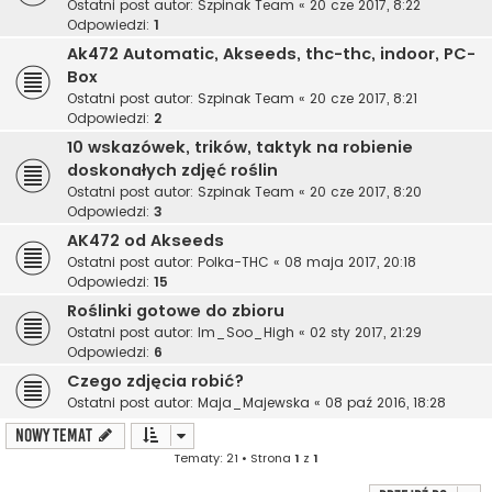
Ostatni post autor:
Szpinak Team
«
20 cze 2017, 8:22
Odpowiedzi:
1
Ak472 Automatic, Akseeds, thc-thc, indoor, PC-
Box
Ostatni post autor:
Szpinak Team
«
20 cze 2017, 8:21
Odpowiedzi:
2
10 wskazówek, trików, taktyk na robienie
doskonałych zdjęć roślin
Ostatni post autor:
Szpinak Team
«
20 cze 2017, 8:20
Odpowiedzi:
3
AK472 od Akseeds
Ostatni post autor:
Polka-THC
«
08 maja 2017, 20:18
Odpowiedzi:
15
Roślinki gotowe do zbioru
Ostatni post autor:
Im_Soo_High
«
02 sty 2017, 21:29
Odpowiedzi:
6
Czego zdjęcia robić?
Ostatni post autor:
Maja_Majewska
«
08 paź 2016, 18:28
NOWY TEMAT
Tematy: 21 • Strona
1
z
1