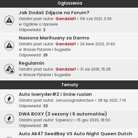
Ogłoszenia
Jak Dodać Zdjęcie na Forum?
Ostatni post autor:
Gandzialf
«
06 cze 2021, 3:39
w
Ogólnie o Uprawie
Odpowiedzi:
2
Nasiona Marihuany za Darmo
Ostatni post autor:
Gandzialf
«
24 kwie 2022, 21:40
w
Wasze Pytanie i Sugestie
Odpowiedzi:
25
Regulamin
Ostatni post autor:
Gandzialf
«
31 sie 2016, 15:28
w
Wasze Pytanie i Sugestie
Tematy
Auto lowryder#2 i Snów rusian
Ostatni post autor:
Januszogrodnictwa
«
28 lip 2021, 7:14
Odpowiedzi:
32
DWA BOXY (3 sezony i 6 automatów)
Ostatni post autor:
Szperacz
«
15 gru 2020, 18:50
Odpowiedzi:
25
Auto Ak47 SeedBay VS Auto Night Queen Dutch