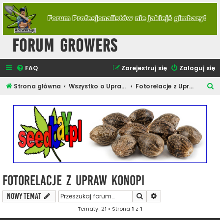
Forum Growers
FAQ
Zarejestruj się
Zaloguj się
S
Strona główna
Wszystko o Uprawie Roślin Konopi
Fotorelacje z Upraw Konopi
z
u
k
a
j
Fotorelacje z Upraw Konopi
Szukaj
Wyszukiwanie zaawa
NOWY TEMAT
Tematy: 21 • Strona
1
z
1