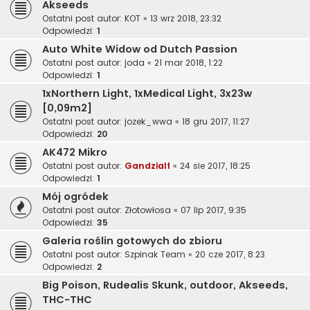
Akseeds
Ostatni post autor:
KOT
«
13 wrz 2018, 23:32
Odpowiedzi:
1
Auto White Widow od Dutch Passion
Ostatni post autor:
joda
«
21 mar 2018, 1:22
Odpowiedzi:
1
1xNorthern Light, 1xMedical Light, 3x23w
[0,09m2]
Ostatni post autor:
jozek_wwa
«
18 gru 2017, 11:27
Odpowiedzi:
20
AK472 Mikro
Ostatni post autor:
Gandzialf
«
24 sie 2017, 18:25
Odpowiedzi:
1
Mój ogródek
Ostatni post autor:
Złotowłosa
«
07 lip 2017, 9:35
Odpowiedzi:
35
Galeria roślin gotowych do zbioru
Ostatni post autor:
Szpinak Team
«
20 cze 2017, 8:23
Odpowiedzi:
2
Big Poison, Rudealis Skunk, outdoor, Akseeds,
THC-THC