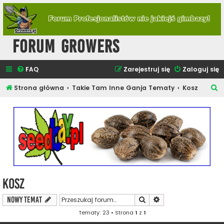
Forum Growers
FAQ
Zarejestruj się
Zaloguj się
S
Strona główna
Takie Tam Inne Ganja Tematy
Kosz
z
u
k
a
j
Kosz
Szukaj
Wyszukiwanie zaawa
NOWY TEMAT
Tematy: 23 • Strona
1
z
1