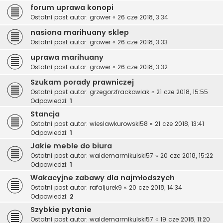
forum uprawa konopi
Ostatni post autor:
grower
«
26 cze 2018, 3:34
nasiona marihuany sklep
Ostatni post autor:
grower
«
26 cze 2018, 3:33
uprawa marihuany
Ostatni post autor:
grower
«
26 cze 2018, 3:32
Szukam porady prawniczej
Ostatni post autor:
grzegorzfrackowiak
«
21 cze 2018, 15:55
Odpowiedzi:
1
Stancja
Ostatni post autor:
wieslawkurowski58
«
21 cze 2018, 13:41
Odpowiedzi:
1
Jakie meble do biura
Ostatni post autor:
waldemarmikulski57
«
20 cze 2018, 15:22
Odpowiedzi:
1
Wakacyjne zabawy dla najmłodszych
Ostatni post autor:
rafaljurek9
«
20 cze 2018, 14:34
Odpowiedzi:
2
Szybkie pytanie
Ostatni post autor:
waldemarmikulski57
«
19 cze 2018, 11:20