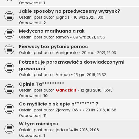
Odpowiedzi:
1
Jakie sposoby na przedwczesny wytrysk?
Ostatni post autor:
jugnas
«
10 wrz 2021, 10:01
Odpowiedzi:
2
Medyczna marihuana a rak
Ostatni post autor:
tamon
«
09 wrz 2021, 6:56
Pierwszy box pytania pomoc
Ostatni post autor:
Annigmato
«
29 mar 2021, 12:03
Potrzebuje porozmawiać z doswiadczonymi
growerami
Ostatni post autor:
Vexuuu
«
18 gru 2018, 15:32
Opinie Ta*********
Ostatni post autor:
Gandzialf
«
12 gru 2018, 16:43
Odpowiedzi:
10
Co myślicie o sklepie p******** ?
Ostatni post autor:
Zjarany Królik
«
23 lis 2018, 10:58
Odpowiedzi:
11
W tym miesiącu
Ostatni post autor:
joda
«
14 lis 2018, 21:08
Odpowiedzi:
1