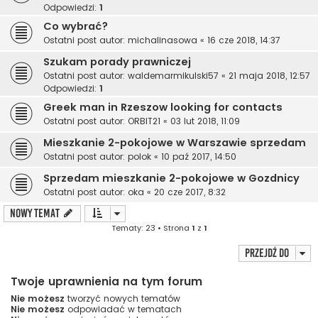
Odpowiedzi:
1
Co wybrać?
Ostatni post autor:
michalinasowa
«
16 cze 2018, 14:37
Szukam porady prawniczej
Ostatni post autor:
waldemarmikulski57
«
21 maja 2018, 12:57
Odpowiedzi:
1
Greek man in Rzeszow looking for contacts
Ostatni post autor:
ORBIT21
«
03 lut 2018, 11:09
Mieszkanie 2-pokojowe w Warszawie sprzedam
Ostatni post autor:
polok
«
10 paź 2017, 14:50
Sprzedam mieszkanie 2-pokojowe w Gozdnicy
Ostatni post autor:
oka
«
20 cze 2017, 8:32
NOWY TEMAT
Tematy: 23 • Strona
1
z
1
Przejdź do
Twoje uprawnienia na tym forum
Nie możesz
tworzyć nowych tematów
Nie możesz
odpowiadać w tematach