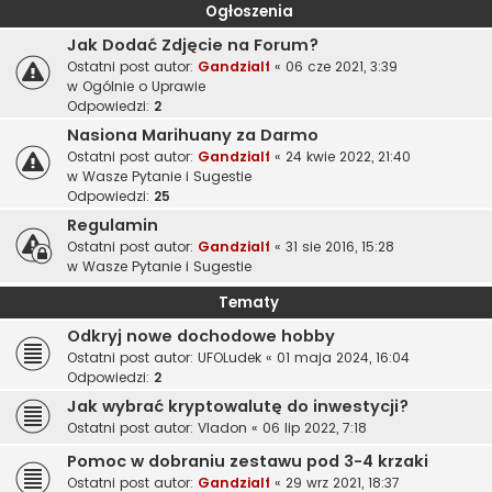
Ogłoszenia
Jak Dodać Zdjęcie na Forum?
Ostatni post autor:
Gandzialf
«
06 cze 2021, 3:39
w
Ogólnie o Uprawie
Odpowiedzi:
2
Nasiona Marihuany za Darmo
Ostatni post autor:
Gandzialf
«
24 kwie 2022, 21:40
w
Wasze Pytanie i Sugestie
Odpowiedzi:
25
Regulamin
Ostatni post autor:
Gandzialf
«
31 sie 2016, 15:28
w
Wasze Pytanie i Sugestie
Tematy
Odkryj nowe dochodowe hobby
Ostatni post autor:
UFOLudek
«
01 maja 2024, 16:04
Odpowiedzi:
2
Jak wybrać kryptowalutę do inwestycji?
Ostatni post autor:
Vladon
«
06 lip 2022, 7:18
Pomoc w dobraniu zestawu pod 3-4 krzaki
Ostatni post autor:
Gandzialf
«
29 wrz 2021, 18:37