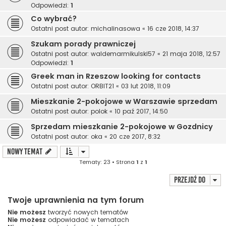
Odpowiedzi:
1
Co wybrać?
Ostatni post autor:
michalinasowa
«
16 cze 2018, 14:37
Szukam porady prawniczej
Ostatni post autor:
waldemarmikulski57
«
21 maja 2018, 12:57
Odpowiedzi:
1
Greek man in Rzeszow looking for contacts
Ostatni post autor:
ORBIT21
«
03 lut 2018, 11:09
Mieszkanie 2-pokojowe w Warszawie sprzedam
Ostatni post autor:
polok
«
10 paź 2017, 14:50
Sprzedam mieszkanie 2-pokojowe w Gozdnicy
Ostatni post autor:
oka
«
20 cze 2017, 8:32
NOWY TEMAT
Tematy: 23 • Strona
1
z
1
Przejdź do
Twoje uprawnienia na tym forum
Nie możesz
tworzyć nowych tematów
Nie możesz
odpowiadać w tematach