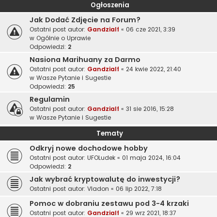
Ogłoszenia
Jak Dodać Zdjęcie na Forum?
Ostatni post autor:
Gandzialf
«
06 cze 2021, 3:39
w
Ogólnie o Uprawie
Odpowiedzi:
2
Nasiona Marihuany za Darmo
Ostatni post autor:
Gandzialf
«
24 kwie 2022, 21:40
w
Wasze Pytanie i Sugestie
Odpowiedzi:
25
Regulamin
Ostatni post autor:
Gandzialf
«
31 sie 2016, 15:28
w
Wasze Pytanie i Sugestie
Tematy
Odkryj nowe dochodowe hobby
Ostatni post autor:
UFOLudek
«
01 maja 2024, 16:04
Odpowiedzi:
2
Jak wybrać kryptowalutę do inwestycji?
Ostatni post autor:
Vladon
«
06 lip 2022, 7:18
Pomoc w dobraniu zestawu pod 3-4 krzaki
Ostatni post autor:
Gandzialf
«
29 wrz 2021, 18:37