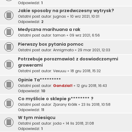
Odpowiedzi:
1
Jakie sposoby na przedwczesny wytrysk?
Ostatni post autor:
jugnas
«
10 wrz 2021, 10:01
Odpowiedzi:
2
Medyczna marihuana a rak
Ostatni post autor:
tamon
«
09 wrz 2021, 6:56
Pierwszy box pytania pomoc
Ostatni post autor:
Annigmato
«
29 mar 2021, 12:03
Potrzebuje porozmawiać z doswiadczonymi
growerami
Ostatni post autor:
Vexuuu
«
18 gru 2018, 15:32
Opinie Ta*********
Ostatni post autor:
Gandzialf
«
12 gru 2018, 16:43
Odpowiedzi:
10
Co myślicie o sklepie p******** ?
Ostatni post autor:
Zjarany Królik
«
23 lis 2018, 10:58
Odpowiedzi:
11
W tym miesiącu
Ostatni post autor:
joda
«
14 lis 2018, 21:08
Odpowiedzi:
1