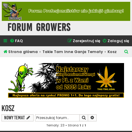
Forum Growers
FAQ
Zarejestruj się
Zaloguj się
S
Strona główna
Takie Tam Inne Ganja Tematy
Kosz
z
u
k
a
j
Kosz
Szukaj
Wyszukiwanie zaawa
NOWY TEMAT
Tematy: 23 • Strona
1
z
1