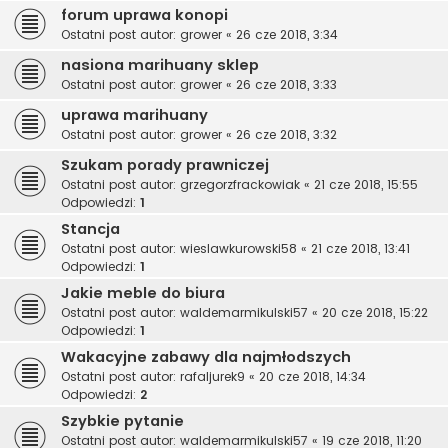
forum uprawa konopi
Ostatni post autor:
grower
«
26 cze 2018, 3:34
nasiona marihuany sklep
Ostatni post autor:
grower
«
26 cze 2018, 3:33
uprawa marihuany
Ostatni post autor:
grower
«
26 cze 2018, 3:32
Szukam porady prawniczej
Ostatni post autor:
grzegorzfrackowiak
«
21 cze 2018, 15:55
Odpowiedzi:
1
Stancja
Ostatni post autor:
wieslawkurowski58
«
21 cze 2018, 13:41
Odpowiedzi:
1
Jakie meble do biura
Ostatni post autor:
waldemarmikulski57
«
20 cze 2018, 15:22
Odpowiedzi:
1
Wakacyjne zabawy dla najmłodszych
Ostatni post autor:
rafaljurek9
«
20 cze 2018, 14:34
Odpowiedzi:
2
Szybkie pytanie
Ostatni post autor:
waldemarmikulski57
«
19 cze 2018, 11:20