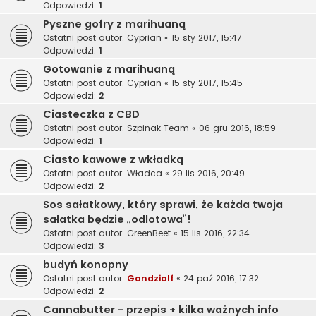
Odpowiedzi:
1
Pyszne gofry z marihuaną
Ostatni post autor:
Cyprian
«
15 sty 2017, 15:47
Odpowiedzi:
1
Gotowanie z marihuaną
Ostatni post autor:
Cyprian
«
15 sty 2017, 15:45
Odpowiedzi:
2
Ciasteczka z CBD
Ostatni post autor:
Szpinak Team
«
06 gru 2016, 18:59
Odpowiedzi:
1
Ciasto kawowe z wkładką
Ostatni post autor:
Władca
«
29 lis 2016, 20:49
Odpowiedzi:
2
Sos sałatkowy, który sprawi, że każda twoja
sałatka będzie „odlotowa”!
Ostatni post autor:
GreenBeet
«
15 lis 2016, 22:34
Odpowiedzi:
3
budyń konopny
Ostatni post autor:
Gandzialf
«
24 paź 2016, 17:32
Odpowiedzi:
2
Cannabutter - przepis + kilka ważnych info