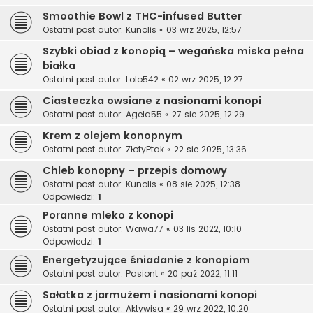
Smoothie Bowl z THC-infused Butter
Ostatni post autor:
Kunolis
«
03 wrz 2025, 12:57
Szybki obiad z konopią – wegańska miska pełna
białka
Ostatni post autor:
Lolo542
«
02 wrz 2025, 12:27
Ciasteczka owsiane z nasionami konopi
Ostatni post autor:
Agela55
«
27 sie 2025, 12:29
Krem z olejem konopnym
Ostatni post autor:
ZłotyPtak
«
22 sie 2025, 13:36
Chleb konopny – przepis domowy
Ostatni post autor:
Kunolis
«
08 sie 2025, 12:38
Odpowiedzi:
1
Poranne mleko z konopi
Ostatni post autor:
Wawa77
«
03 lis 2022, 10:10
Odpowiedzi:
1
Energetyzujące śniadanie z konopiom
Ostatni post autor:
Pasiont
«
20 paź 2022, 11:11
Sałatka z jarmużem i nasionami konopi
Ostatni post autor:
Aktywisa
«
29 wrz 2022, 10:20