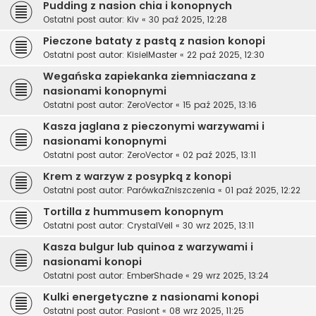
Pudding z nasion chia i konopnych
Ostatni post autor:
Kiv
«
30 paź 2025, 12:28
Pieczone bataty z pastą z nasion konopi
Ostatni post autor:
KisielMaster
«
22 paź 2025, 12:30
Wegańska zapiekanka ziemniaczana z
nasionami konopnymi
Ostatni post autor:
ZeroVector
«
15 paź 2025, 13:16
Kasza jaglana z pieczonymi warzywami i
nasionami konopnymi
Ostatni post autor:
ZeroVector
«
02 paź 2025, 13:11
Krem z warzyw z posypką z konopi
Ostatni post autor:
ParówkaZniszczenia
«
01 paź 2025, 12:22
Tortilla z hummusem konopnym
Ostatni post autor:
CrystalVeil
«
30 wrz 2025, 13:11
Kasza bulgur lub quinoa z warzywami i
nasionami konopi
Ostatni post autor:
EmberShade
«
29 wrz 2025, 13:24
Kulki energetyczne z nasionami konopi
Ostatni post autor:
Pasiont
«
08 wrz 2025, 11:25