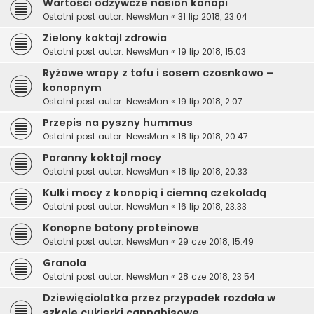
Wartości odżywcze nasion konopi
Ostatni post autor:
NewsMan
«
31 lip 2018, 23:04
Zielony koktajl zdrowia
Ostatni post autor:
NewsMan
«
19 lip 2018, 15:03
Ryżowe wrapy z tofu i sosem czosnkowo –
konopnym
Ostatni post autor:
NewsMan
«
19 lip 2018, 2:07
Przepis na pyszny hummus
Ostatni post autor:
NewsMan
«
18 lip 2018, 20:47
Poranny koktajl mocy
Ostatni post autor:
NewsMan
«
18 lip 2018, 20:33
Kulki mocy z konopią i ciemną czekoladą
Ostatni post autor:
NewsMan
«
16 lip 2018, 23:33
Konopne batony proteinowe
Ostatni post autor:
NewsMan
«
29 cze 2018, 15:49
Granola
Ostatni post autor:
NewsMan
«
28 cze 2018, 23:54
Dziewięciolatka przez przypadek rozdała w
szkole cukierki cannabisowe