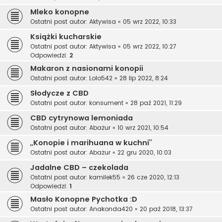
Mleko konopne
Ostatni post autor:
Aktywisa
«
05 wrz 2022, 10:33
Książki kucharskie
Ostatni post autor:
Aktywisa
«
05 wrz 2022, 10:27
Odpowiedzi:
2
Makaron z nasionami konopii
Ostatni post autor:
Lolo542
«
28 lip 2022, 8:24
Słodycze z CBD
Ostatni post autor:
konsument
«
28 paź 2021, 11:29
CBD cytrynowa lemoniada
Ostatni post autor:
Abażur
«
10 wrz 2021, 10:54
„Konopie i marihuana w kuchni”
Ostatni post autor:
Abażur
«
22 gru 2020, 10:03
Jadalne CBD – czekolada
Ostatni post autor:
kamilek55
«
26 cze 2020, 12:13
Odpowiedzi:
1
Masło Konopne Pychotka :D
Ostatni post autor:
Anakonda420
«
20 paź 2018, 13:37