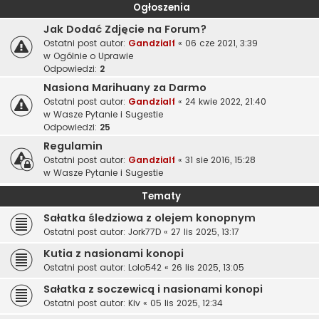
Ogłoszenia
Jak Dodać Zdjęcie na Forum?
Ostatni post autor:
Gandzialf
«
06 cze 2021, 3:39
w
Ogólnie o Uprawie
Odpowiedzi:
2
Nasiona Marihuany za Darmo
Ostatni post autor:
Gandzialf
«
24 kwie 2022, 21:40
w
Wasze Pytanie i Sugestie
Odpowiedzi:
25
Regulamin
Ostatni post autor:
Gandzialf
«
31 sie 2016, 15:28
w
Wasze Pytanie i Sugestie
Tematy
Sałatka śledziowa z olejem konopnym
Ostatni post autor:
Jork77D
«
27 lis 2025, 13:17
Kutia z nasionami konopi
Ostatni post autor:
Lolo542
«
26 lis 2025, 13:05
Sałatka z soczewicą i nasionami konopi
Ostatni post autor:
Kiv
«
05 lis 2025, 12:34