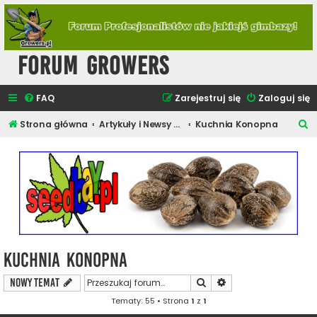
Forum Growers
FAQ
Zarejestruj się
Zaloguj się
S
Strona główna
Artykuły i Newsy Konopne
Kuchnia Konopna
z
u
k
a
j
Kuchnia Konopna
Szukaj
Wyszukiwanie zaawa
NOWY TEMAT
Tematy: 55 • Strona
1
z
1