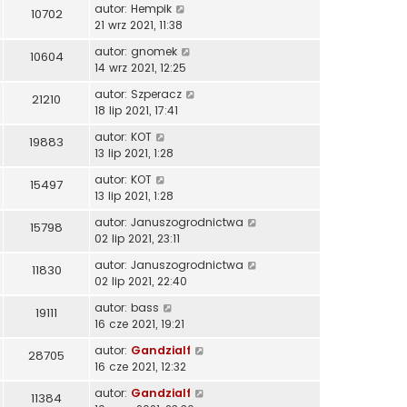
autor:
Hempik
10702
21 wrz 2021, 11:38
autor:
gnomek
10604
14 wrz 2021, 12:25
autor:
Szperacz
21210
18 lip 2021, 17:41
autor:
KOT
19883
13 lip 2021, 1:28
autor:
KOT
15497
13 lip 2021, 1:28
autor:
Januszogrodnictwa
15798
02 lip 2021, 23:11
autor:
Januszogrodnictwa
11830
02 lip 2021, 22:40
autor:
bass
19111
16 cze 2021, 19:21
autor:
Gandzialf
28705
16 cze 2021, 12:32
autor:
Gandzialf
11384