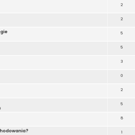
2
2
egie
5
5
3
0
2
5
9
8
e hodowania?
1