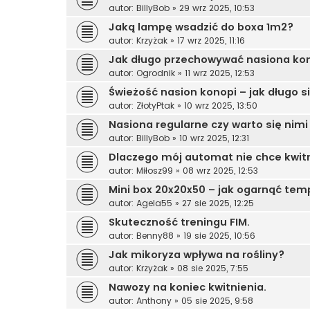
autor:
BillyBob
»
29 wrz 2025, 10:53
Jaką lampę wsadzić do boxa 1m2?
autor:
Krzyżak
»
17 wrz 2025, 11:16
Jak długo przechowywać nasiona ko
autor:
Ogrodnik
»
11 wrz 2025, 12:53
Świeżość nasion konopi – jak długo s
autor:
ZłotyPtak
»
10 wrz 2025, 13:50
Nasiona regularne czy warto się nim
autor:
BillyBob
»
10 wrz 2025, 12:31
Dlaczego mój automat nie chce kwit
autor:
Miłosz99
»
08 wrz 2025, 12:53
Mini box 20x20x50 – jak ogarnąć tem
autor:
Agela55
»
27 sie 2025, 12:25
Skuteczność treningu FIM.
autor:
Benny88
»
19 sie 2025, 10:56
Jak mikoryza wpływa na rośliny?
autor:
Krzyżak
»
08 sie 2025, 7:55
Nawozy na koniec kwitnienia.
autor:
Anthony
»
05 sie 2025, 9:58