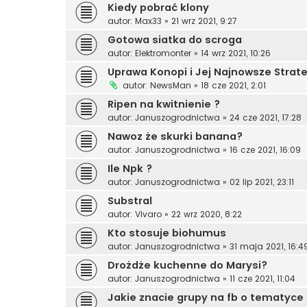
Kiedy pobrać klony
autor:
Max33
»
21 wrz 2021, 9:27
Gotowa siatka do scroga
autor:
Elektromonter
»
14 wrz 2021, 10:26
Uprawa Konopi i Jej Najnowsze Strat
autor:
NewsMan
»
18 cze 2021, 2:01
Ripen na kwitnienie ?
autor:
Januszogrodnictwa
»
24 cze 2021, 17:28
Nawoz że skurki banana?
autor:
Januszogrodnictwa
»
16 cze 2021, 16:09
Ile Npk ?
autor:
Januszogrodnictwa
»
02 lip 2021, 23:11
Substral
autor:
Vivaro
»
22 wrz 2020, 8:22
Kto stosuje biohumus
autor:
Januszogrodnictwa
»
31 maja 2021, 16:4
Drożdże kuchenne do Marysi?
autor:
Januszogrodnictwa
»
11 cze 2021, 11:04
Jakie znacie grupy na fb o tematyc