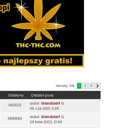
Tematy: 218
1
2
3
Następna
Odsłony
Ostatni post
autor:
Gandzialf
142023
06 cze 2021, 3:39
autor:
Gandzialf
388890
24 kwie 2022, 21:40