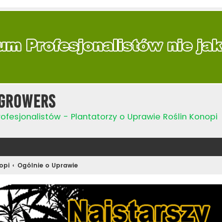
Growers
ofesjonalistów - Plantatorzy o Uprawie Roślin Konopi
opi
Ogólnie o Uprawie