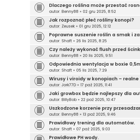
Dlaczego roślina może przestać ros
autor:
Benny88
»
02 gru 2025, 8:52
Jak rozpoznać płeć rośliny konopi?
autor:
Zeusek
»
01 gru 2025, 12:12
Poprawne suszenie roślin a smak i z
autor:
Shaft
»
26 lis 2025, 8:25
Czy należy wykonać flush przed ścin
autor:
Benny88
»
20 lis 2025, 9:51
Odpowiednia wentylacja w boxie 0,5
autor:
Shaft
»
05 lis 2025, 7:29
Wirusy i viroidy w konopiach – real
autor:
Jork77D
»
17 paź 2025, 11:41
Jaki growbox będzie najlepszy dla 
autor:
BillyBob
»
22 paź 2025, 10:47
Uszkodzone korzenie przy przesadzan
autor:
Benny88
»
13 paź 2025, 9:46
Prawidłowy trening dla automatów.
autor:
Shaft
»
07 paź 2025, 9:03
Prawidłowe PH wody.