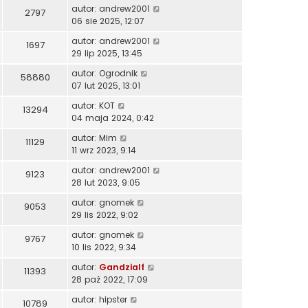
autor:
andrew2001
2797
06 sie 2025, 12:07
autor:
andrew2001
1697
29 lip 2025, 13:45
autor:
Ogrodnik
58880
07 lut 2025, 13:01
autor:
KOT
13294
04 maja 2024, 0:42
autor:
Mim
11129
11 wrz 2023, 9:14
autor:
andrew2001
9123
28 lut 2023, 9:05
autor:
gnomek
9053
29 lis 2022, 9:02
autor:
gnomek
9767
10 lis 2022, 9:34
autor:
Gandzialf
11393
28 paź 2022, 17:09
autor:
hipster
10789