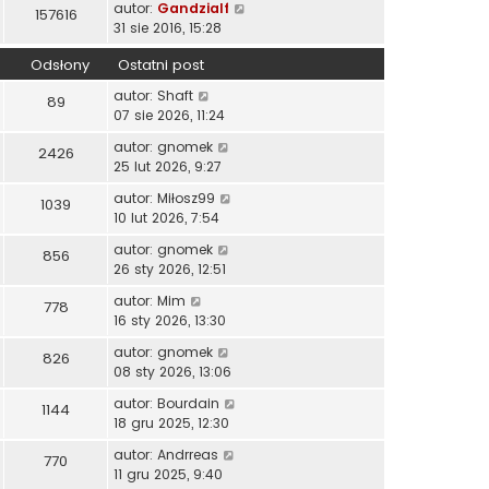
autor:
Gandzialf
157616
31 sie 2016, 15:28
Odsłony
Ostatni post
autor:
Shaft
89
07 sie 2026, 11:24
autor:
gnomek
2426
25 lut 2026, 9:27
autor:
Miłosz99
1039
10 lut 2026, 7:54
autor:
gnomek
856
26 sty 2026, 12:51
autor:
Mim
778
16 sty 2026, 13:30
autor:
gnomek
826
08 sty 2026, 13:06
autor:
Bourdain
1144
18 gru 2025, 12:30
autor:
Andrreas
770
11 gru 2025, 9:40