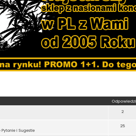
kiwanie zaawansowane
Odpowiedzi
2
25
Pytanie i Sugestie