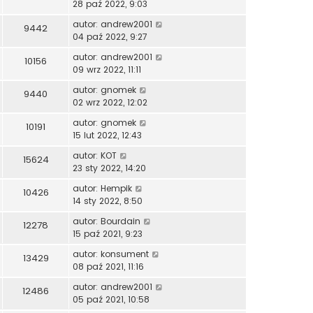
28 paź 2022, 9:03
autor:
andrew2001
9442
04 paź 2022, 9:27
autor:
andrew2001
10156
09 wrz 2022, 11:11
autor:
gnomek
9440
02 wrz 2022, 12:02
autor:
gnomek
10191
15 lut 2022, 12:43
autor:
KOT
15624
23 sty 2022, 14:20
autor:
Hempik
10426
14 sty 2022, 8:50
autor:
Bourdain
12278
15 paź 2021, 9:23
autor:
konsument
13429
08 paź 2021, 11:16
autor:
andrew2001
12486
05 paź 2021, 10:58