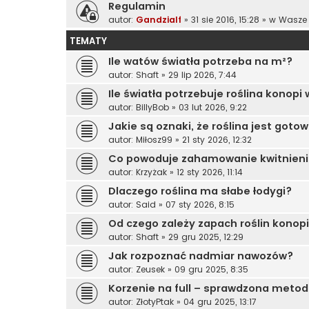
Regulamin
autor:
Gandzialf
»
31 sie 2016, 15:28
» w
Wasze 
TEMATY
Ile watów światła potrzeba na m²?
autor:
Shaft
»
29 lip 2026, 7:44
Ile światła potrzebuje roślina konop
autor:
BillyBob
»
03 lut 2026, 9:22
Jakie są oznaki, że roślina jest goto
autor:
Miłosz99
»
21 sty 2026, 12:32
Co powoduje zahamowanie kwitnien
autor:
Krzyżak
»
12 sty 2026, 11:14
Dlaczego roślina ma słabe łodygi?
autor:
Said
»
07 sty 2026, 8:15
Od czego zależy zapach roślin konop
autor:
Shaft
»
29 gru 2025, 12:29
Jak rozpoznać nadmiar nawozów?
autor:
Zeusek
»
09 gru 2025, 8:35
Korzenie na full – sprawdzona meto
autor:
ZłotyPtak
»
04 gru 2025, 13:17