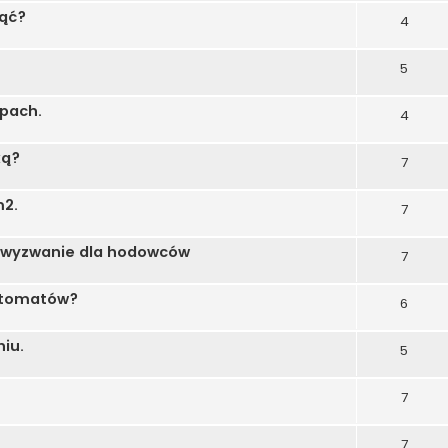
nąć?
4
5
apach.
4
ką?
7
m2.
7
ne wyzwanie dla hodowców
7
automatów?
6
iu.
5
7
7