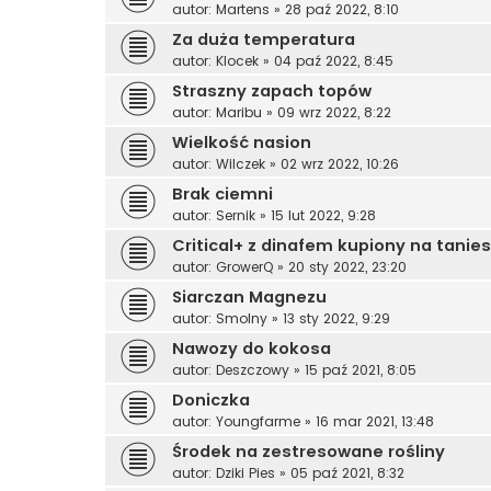
autor:
Martens
»
28 paź 2022, 8:10
Za duża temperatura
autor:
Klocek
»
04 paź 2022, 8:45
Straszny zapach topów
autor:
Maribu
»
09 wrz 2022, 8:22
Wielkość nasion
autor:
Wilczek
»
02 wrz 2022, 10:26
Brak ciemni
autor:
Sernik
»
15 lut 2022, 9:28
Critical+ z dinafem kupiony na taniesi
autor:
GrowerQ
»
20 sty 2022, 23:20
Siarczan Magnezu
autor:
Smolny
»
13 sty 2022, 9:29
Nawozy do kokosa
autor:
Deszczowy
»
15 paź 2021, 8:05
Doniczka
autor:
Youngfarme
»
16 mar 2021, 13:48
Środek na zestresowane rośliny
autor:
Dziki Pies
»
05 paź 2021, 8:32