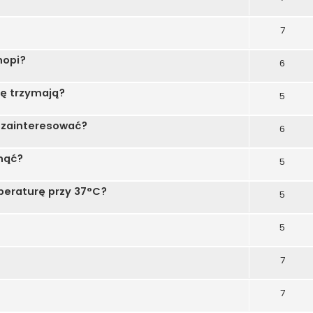
7
nopi?
6
ię trzymają?
5
i zainteresować?
6
nąć?
5
peraturę przy 37°C?
5
5
7
7