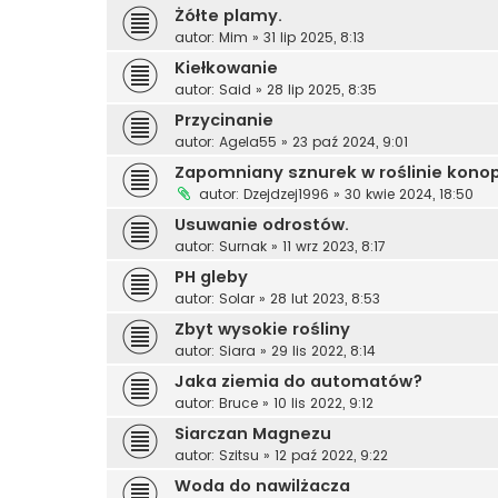
Żółte plamy.
autor:
Mim
»
31 lip 2025, 8:13
Kiełkowanie
autor:
Said
»
28 lip 2025, 8:35
Przycinanie
autor:
Agela55
»
23 paź 2024, 9:01
Zapomniany sznurek w roślinie konop
autor:
Dzejdzej1996
»
30 kwie 2024, 18:50
Usuwanie odrostów.
autor:
Surnak
»
11 wrz 2023, 8:17
PH gleby
autor:
Solar
»
28 lut 2023, 8:53
Zbyt wysokie rośliny
autor:
Siara
»
29 lis 2022, 8:14
Jaka ziemia do automatów?
autor:
Bruce
»
10 lis 2022, 9:12
Siarczan Magnezu
autor:
Szitsu
»
12 paź 2022, 9:22
Woda do nawilżacza