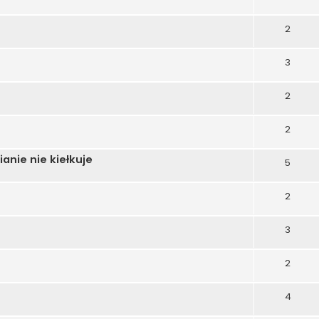
2
3
2
2
anie nie kiełkuje
5
2
3
2
4