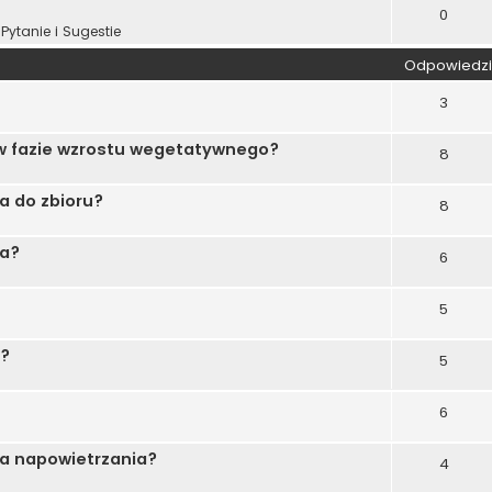
0
Pytanie i Sugestie
Odpowiedzi
3
i w fazie wzrostu wegetatywnego?
8
wa do zbioru?
8
ia?
6
5
i?
5
6
da napowietrzania?
4