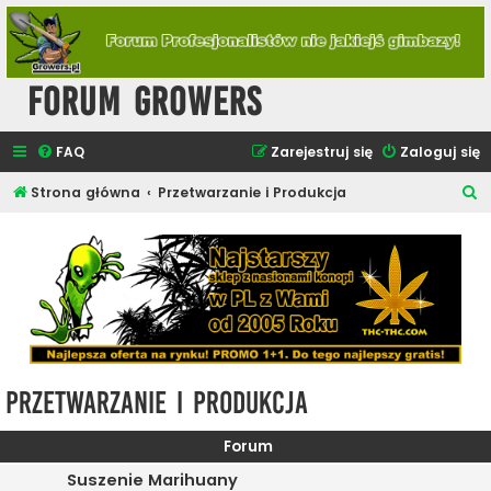
Forum Growers
FAQ
Zarejestruj się
Zaloguj się
S
Strona główna
Przetwarzanie i Produkcja
z
u
k
a
j
Przetwarzanie i Produkcja
Forum
Suszenie Marihuany