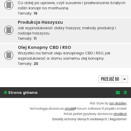
Co dalej po uprawie, czyli suszenie i przetwarzanie ściętych
roślin konopi na marihuanę.
Tematy:
16
Produkcja Haszyszu
Jak wyprodukować dobry haszysz, metody produkcji i
rodzaje haszyszu.
Tematy:
11
Olej Konopny CBD i RSO
Wszystko na temat oleju konopnego CBD i RSO, jak
wyprodukować w domu samemu olej konopny.
Tematy:
20
Przejdź do
Strona główna
Flat Style by
Ian Bradley
Technologię dostarcza
phpBB
® Forum Software © phpBB Limited
Polski pakiet językowy dostarcza
phpBB.pl
Zasady ochrony danych osobowych
|
Regulamin