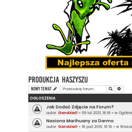
Produkcja Haszyszu
Szukaj
Wyszu
NOWY TEMAT
OGŁOSZENIA
Jak Dodać Zdjęcie na Forum?
autor:
Gandzialf
»
09 lut 2021, 16:16
» w
Ogólni
Nasiona Marihuany za Darmo
autor:
Gandzialf
»
18 paź 2016, 15:16
» w
Wasze 