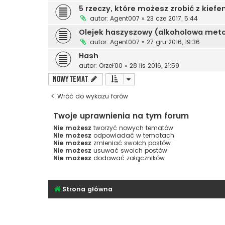
5 rzeczy, które możesz zrobić z kief
autor:
Agent007
»
23 cze 2017, 5:44
Olejek haszyszowy (alkoholowa meto
autor:
Agent007
»
27 gru 2016, 19:36
Hash
autor:
Orzeł'00
»
28 lis 2016, 21:59
NOWY TEMAT
Wróć do wykazu forów
Twoje uprawnienia na tym forum
Nie możesz
tworzyć nowych tematów
Nie możesz
odpowiadać w tematach
Nie możesz
zmieniać swoich postów
Nie możesz
usuwać swoich postów
Nie możesz
dodawać załączników
Strona główna