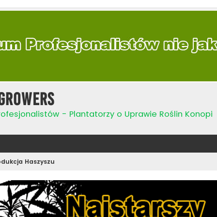
Growers
ofesjonalistów - Plantatorzy o Uprawie Roślin Konopi
odukcja Haszyszu