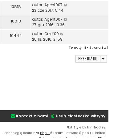
autor:
Agent007
10818
23 cze 2017, 5:44
autor:
Agent007
10813
27 gru 2016, 19:36
autor:
Orzeł'00
10444
28 lis 2016, 21:59
Tematy: 11 • Strona
1
z
1
Przejdź do
Kontakt z nami
Usuń ciasteczka witryny
Flat Style by
Ian Bradley
Technologię dostarcza
phpBB
® Forum Software © phpBB Limited