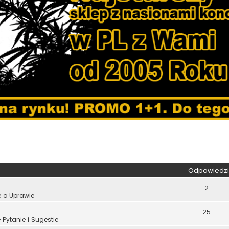
kiwanie zaawansowane
Odpowiedzi
2
e o Uprawie
25
Pytanie i Sugestie