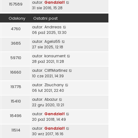
autor:
Gandzialf
157589
31 sie 2016, 15:28
Odsłony
Ostatni post
autor:
Andrreas
4760
06 paź 2025, 13:30
autor:
Agela55
3685
27 sie 2025, 12:18
autor:
konsument
59710
28 paź 2021, 11:28
autor:
CliffMartinez
16660
10 cze 2021, 14:39
autor:
Zbuchany
19778
06 lut 2021, 22:40
autor:
Abażur
15410
22 gru 2020, 13:21
autor:
Gandzialf
18496
20 paź 2018, 14:49
autor:
Gandzialf
11514
30 wrz 2017, 16:16