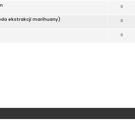
em
0
da ekstrakcji marihuany)
0
0