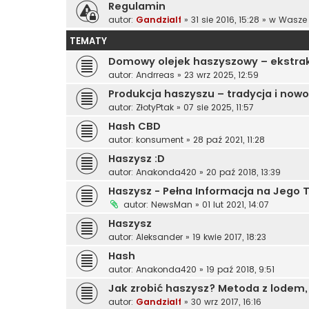
Regulamin
autor:
Gandzialf
»
31 sie 2016, 15:28
» w
Wasze 
TEMATY
Domowy olejek haszyszowy – ekstrak
autor:
Andrreas
»
23 wrz 2025, 12:59
Produkcja haszyszu – tradycja i no
autor:
ZłotyPtak
»
07 sie 2025, 11:57
Hash CBD
autor:
konsument
»
28 paź 2021, 11:28
Haszysz :D
autor:
Anakonda420
»
20 paź 2018, 13:39
Haszysz - Pełna Informacja na Jego
autor:
NewsMan
»
01 lut 2021, 14:07
Haszysz
autor:
Aleksander
»
19 kwie 2017, 18:23
Hash
autor:
Anakonda420
»
19 paź 2018, 9:51
Jak zrobić haszysz? Metoda z lodem,
autor:
Gandzialf
»
30 wrz 2017, 16:16