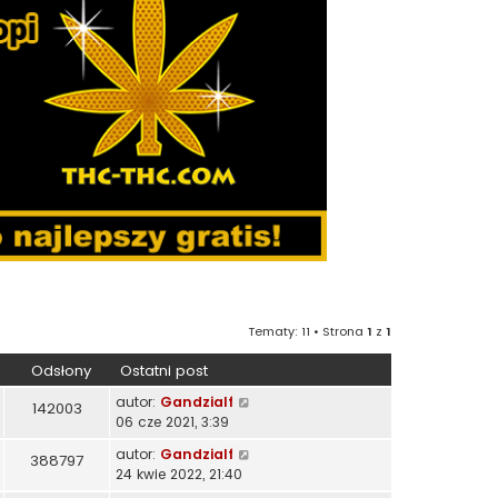
Tematy: 11 • Strona
1
z
1
Odsłony
Ostatni post
autor:
Gandzialf
142003
06 cze 2021, 3:39
autor:
Gandzialf
388797
24 kwie 2022, 21:40