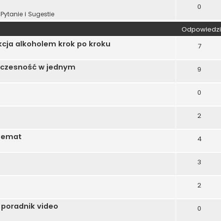
0
Pytanie i Sugestie
Odpowiedzi
cja alkoholem krok po kroku
7
woczesność w jednym
9
0
2
 Temat
4
3
2
 poradnik video
0