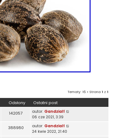
Tematy: 16 • Strona
1
z
1
Odsłony
Ostatni post
autor:
Gandzialf
142057
06 cze 2021, 3:39
autor:
Gandzialf
388980
24 kwie 2022, 21:40