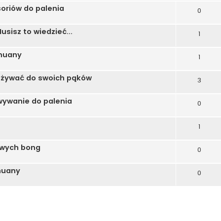
oriów do palenia
0
sisz to wiedzieć...
1
huany
1
używać do swoich pąków
3
wywanie do palenia
0
1
owych bong
0
huany
0