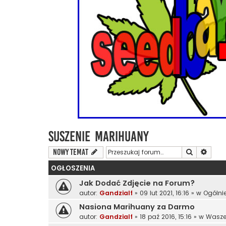
Suszenie Marihuany
Szukaj
Wyszu
NOWY TEMAT
OGŁOSZENIA
Jak Dodać Zdjęcie na Forum?
autor:
Gandzialf
»
09 lut 2021, 16:16
» w
Ogólni
Nasiona Marihuany za Darmo
autor:
Gandzialf
»
18 paź 2016, 15:16
» w
Wasze 