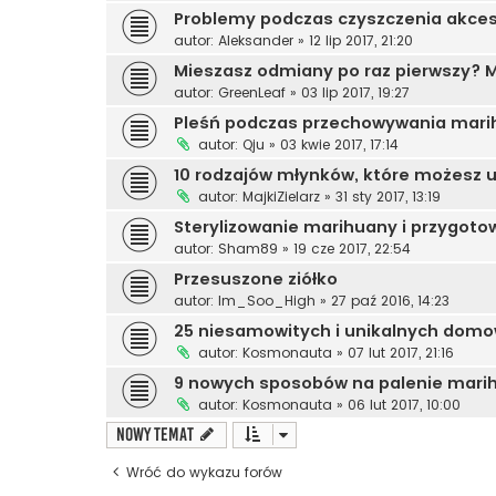
Problemy podczas czyszczenia akces
autor:
Aleksander
»
12 lip 2017, 21:20
Mieszasz odmiany po raz pierwszy? Mu
autor:
GreenLeaf
»
03 lip 2017, 19:27
Pleśń podczas przechowywania mari
autor:
Qju
»
03 kwie 2017, 17:14
10 rodzajów młynków, które możesz 
autor:
MajkiZielarz
»
31 sty 2017, 13:19
Sterylizowanie marihuany i przygoto
autor:
Sham89
»
19 cze 2017, 22:54
Przesuszone ziółko
autor:
Im_Soo_High
»
27 paź 2016, 14:23
25 niesamowitych i unikalnych dom
autor:
Kosmonauta
»
07 lut 2017, 21:16
9 nowych sposobów na palenie mari
autor:
Kosmonauta
»
06 lut 2017, 10:00
NOWY TEMAT
Wróć do wykazu forów