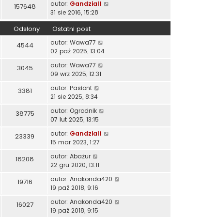
autor:
Gandzialf
157648
31 sie 2016, 15:28
Odsłony
Ostatni post
autor:
Wawa77
4544
02 paź 2025, 13:04
autor:
Wawa77
3045
09 wrz 2025, 12:31
autor:
Pasiont
3381
21 sie 2025, 8:34
autor:
Ogrodnik
38775
07 lut 2025, 13:15
autor:
Gandzialf
23339
15 mar 2023, 1:27
autor:
Abażur
18208
22 gru 2020, 13:11
autor:
Anakonda420
19716
19 paź 2018, 9:16
autor:
Anakonda420
16027
19 paź 2018, 9:15