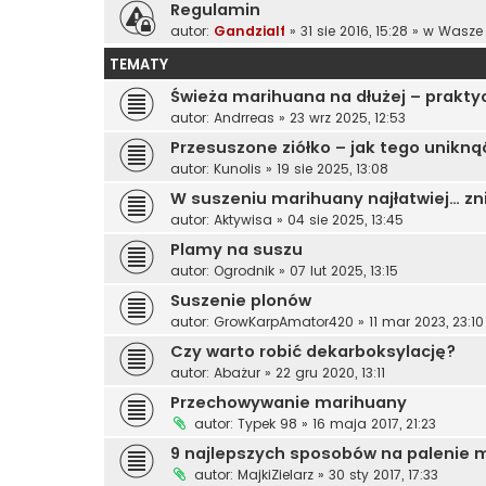
Regulamin
autor:
Gandzialf
»
31 sie 2016, 15:28
» w
Wasze 
TEMATY
Świeża marihuana na dłużej – prakty
autor:
Andrreas
»
23 wrz 2025, 12:53
Przesuszone ziółko – jak tego uniknąć
autor:
Kunolis
»
19 sie 2025, 13:08
W suszeniu marihuany najłatwiej… zni
autor:
Aktywisa
»
04 sie 2025, 13:45
Plamy na suszu
autor:
Ogrodnik
»
07 lut 2025, 13:15
Suszenie plonów
autor:
GrowKarpAmator420
»
11 mar 2023, 23:10
Czy warto robić dekarboksylację?
autor:
Abażur
»
22 gru 2020, 13:11
Przechowywanie marihuany
autor:
Typek 98
»
16 maja 2017, 21:23
9 najlepszych sposobów na palenie 
autor:
MajkiZielarz
»
30 sty 2017, 17:33