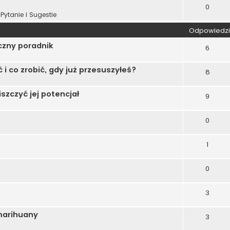
0
Pytanie i Sugestie
Odpowiedzi
czny poradnik
6
 i co zrobić, gdy już przesuszyłeś?
8
szczyć jej potencjał
9
0
1
0
3
marihuany
3