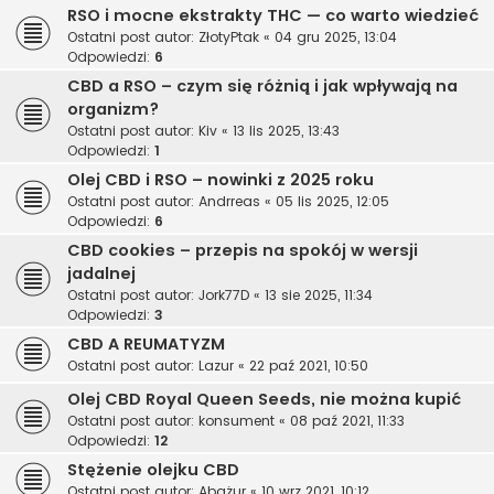
RSO i mocne ekstrakty THC — co warto wiedzieć
Ostatni post autor:
ZłotyPtak
«
04 gru 2025, 13:04
Odpowiedzi:
6
CBD a RSO – czym się różnią i jak wpływają na
organizm?
Ostatni post autor:
Kiv
«
13 lis 2025, 13:43
Odpowiedzi:
1
Olej CBD i RSO – nowinki z 2025 roku
Ostatni post autor:
Andrreas
«
05 lis 2025, 12:05
Odpowiedzi:
6
CBD cookies – przepis na spokój w wersji
jadalnej
Ostatni post autor:
Jork77D
«
13 sie 2025, 11:34
Odpowiedzi:
3
CBD A REUMATYZM
Ostatni post autor:
Lazur
«
22 paź 2021, 10:50
Olej CBD Royal Queen Seeds, nie można kupić
Ostatni post autor:
konsument
«
08 paź 2021, 11:33
Odpowiedzi:
12
Stężenie olejku CBD
Ostatni post autor:
Abażur
«
10 wrz 2021, 10:12