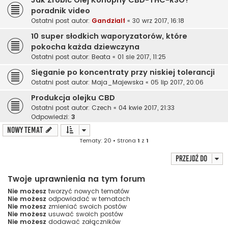
poradnik video
Ostatni post autor:
Gandzialf
«
30 wrz 2017, 16:18
10 super słodkich waporyzatorów, które
pokocha każda dziewczyna
Ostatni post autor:
Beata
«
01 sie 2017, 11:25
Sięganie po koncentraty przy niskiej tolerancji
Ostatni post autor:
Maja_Majewska
«
05 lip 2017, 20:06
Produkcja olejku CBD
Ostatni post autor:
Czech
«
04 kwie 2017, 21:33
Odpowiedzi:
3
NOWY TEMAT
Tematy: 20 • Strona
1
z
1
Przejdź do
Twoje uprawnienia na tym forum
Nie możesz
tworzyć nowych tematów
Nie możesz
odpowiadać w tematach
Nie możesz
zmieniać swoich postów
Nie możesz
usuwać swoich postów
Nie możesz
dodawać załączników