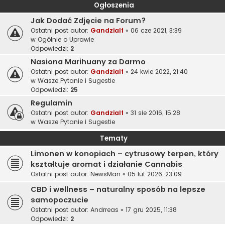
Ogłoszenia
Jak Dodać Zdjęcie na Forum?
Ostatni post autor:
Gandzialf
«
06 cze 2021, 3:39
w
Ogólnie o Uprawie
Odpowiedzi:
2
Nasiona Marihuany za Darmo
Ostatni post autor:
Gandzialf
«
24 kwie 2022, 21:40
w
Wasze Pytanie i Sugestie
Odpowiedzi:
25
Regulamin
Ostatni post autor:
Gandzialf
«
31 sie 2016, 15:28
w
Wasze Pytanie i Sugestie
Tematy
Limonen w konopiach – cytrusowy terpen, który
kształtuje aromat i działanie Cannabis
Ostatni post autor:
NewsMan
«
05 lut 2026, 23:09
CBD i wellness – naturalny sposób na lepsze
samopoczucie
Ostatni post autor:
Andrreas
«
17 gru 2025, 11:38
Odpowiedzi:
2