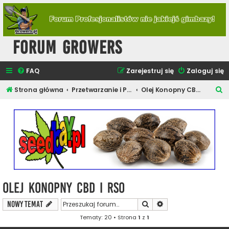
Forum Growers
FAQ
Zarejestruj się
Zaloguj się
S
Strona główna
Przetwarzanie i Produkcja
Olej Konopny CBD i RSO
z
u
k
a
j
Olej Konopny CBD i RSO
Szukaj
Wyszukiwanie zaawa
NOWY TEMAT
Tematy: 20 • Strona
1
z
1