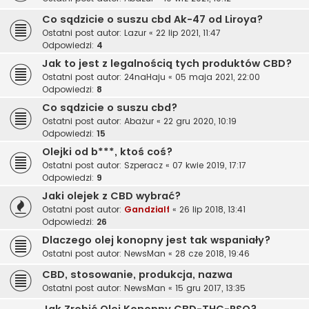
Co sądzicie o suszu cbd Ak-47 od Liroya?
Ostatni post autor:
Lazur
«
22 lip 2021, 11:47
Odpowiedzi:
4
Jak to jest z legalnością tych produktów CBD?
Ostatni post autor:
24naHaju
«
05 maja 2021, 22:00
Odpowiedzi:
8
Co sądzicie o suszu cbd?
Ostatni post autor:
Abażur
«
22 gru 2020, 10:19
Odpowiedzi:
15
Olejki od b***, ktoś coś?
Ostatni post autor:
Szperacz
«
07 kwie 2019, 17:17
Odpowiedzi:
9
Jaki olejek z CBD wybrać?
Ostatni post autor:
Gandzialf
«
26 lip 2018, 13:41
Odpowiedzi:
26
Dlaczego olej konopny jest tak wspaniały?
Ostatni post autor:
NewsMan
«
28 cze 2018, 19:46
CBD, stosowanie, produkcja, nazwa
Ostatni post autor:
NewsMan
«
15 gru 2017, 13:35
Jak Zrobić Olej Konopny CBD-THC-RSO?