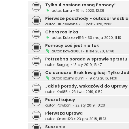
Tylko 4 nasiona rosną Pomocy!
autor:
kuna
»
18 lis 2020, 12:39
Pierwsze podchody - outdoor w szkla
autor:
BruceVeyne
»
13 paź 2020, 21:06
Chora roslinka
autor:
Kubixon456
»
30 maja 2020, 11:10
Pomocy coś jest nie tak
autor:
Kowal0001
»
11 sie 2020, 17:40
Potrzebna porada w sprawie sprzetu
autor:
Sergiejj
»
13 sty 2019, 13:47
Co oznacza: Brak Inwigilacji Tylko J
autor:
szumi gumi
»
19 gru 2016, 14:31
Jakieś porady, wskazówki do uprawy
autor:
Kret85
»
23 kwie 2019, 0:52
Poczatkujacy
autor:
Pawkonl
»
22 sty 2019, 18:28
Pierwsza uprawa
autor:
Xman123
»
23 gru 2018, 15:13
Suszenie