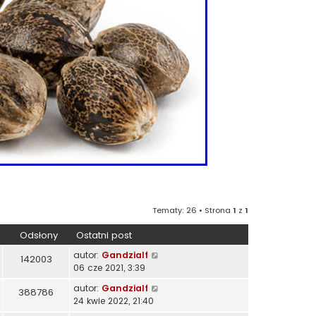
Tematy: 26 • Strona
1
z
1
Odsłony
Ostatni post
autor:
Gandzialf
142003
06 cze 2021, 3:39
autor:
Gandzialf
388786
24 kwie 2022, 21:40