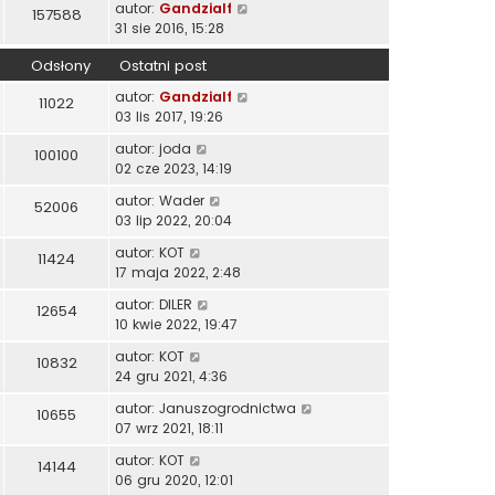
autor:
Gandzialf
157588
31 sie 2016, 15:28
Odsłony
Ostatni post
autor:
Gandzialf
11022
03 lis 2017, 19:26
autor:
joda
100100
02 cze 2023, 14:19
autor:
Wader
52006
03 lip 2022, 20:04
autor:
KOT
11424
17 maja 2022, 2:48
autor:
DILER
12654
10 kwie 2022, 19:47
autor:
KOT
10832
24 gru 2021, 4:36
autor:
Januszogrodnictwa
10655
07 wrz 2021, 18:11
autor:
KOT
14144
06 gru 2020, 12:01