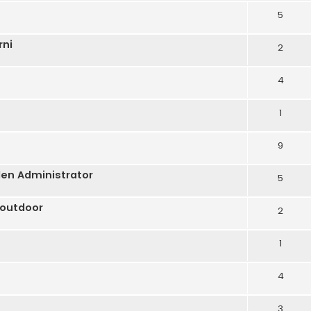
5
rni
2
4
1
9
eden Administrator
5
 outdoor
2
1
4
3