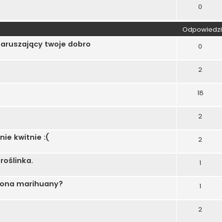
0
Odpowiedzi
naruszający twoje dobro
0
2
18
2
ie kwitnie :(
2
roślinka.
1
iona marihuany?
1
2