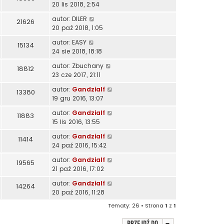
20 lis 2018, 2:54
autor:
DILER
21626
20 paź 2018, 1:05
autor:
EASY
15134
24 sie 2018, 18:18
autor:
Zbuchany
18812
23 cze 2017, 21:11
autor:
Gandzialf
13380
19 gru 2016, 13:07
autor:
Gandzialf
11883
15 lis 2016, 13:55
autor:
Gandzialf
11414
24 paź 2016, 15:42
autor:
Gandzialf
19565
21 paź 2016, 17:02
autor:
Gandzialf
14264
20 paź 2016, 11:28
Tematy: 26 • Strona
1
z
1
Przejdź do