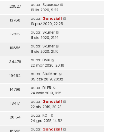
autor:
Szperacz
20527
19 lis 2020, 9:22
autor:
Gandzialf
13780
13 paź 2020, 22:25
autor:
Skuner
17815
11 sie 2020, 21:14
autor:
Skuner
10856
11 sie 2020, 21:10
autor:
DMX
34476
22 mar 2020, 20:16
autor:
StufMan
19482
05 cze 2019, 20:32
autor:
DILER
14796
24 kwie 2019, 9:15
autor:
Gandzialf
13417
22 sty 2019, 20:23
autor:
KOT
20154
24 gru 2018, 14:52
autor:
Gandzialf
18696