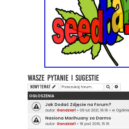
Wasze Pytanie i Sugestie
Szukaj
Wyszu
NOWY TEMAT
OGŁOSZENIA
Jak Dodać Zdjęcie na Forum?
autor:
Gandzialf
»
09 lut 2021, 16:16
» w
Ogólni
Nasiona Marihuany za Darmo
autor:
Gandzialf
»
18 paź 2016, 15:16