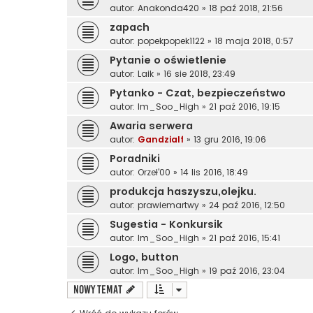
autor:
Anakonda420
»
18 paź 2018, 21:56
zapach
autor:
popekpopek1122
»
18 maja 2018, 0:57
Pytanie o oświetlenie
autor:
Laik
»
16 sie 2018, 23:49
Pytanko - Czat, bezpieczeństwo
autor:
Im_Soo_High
»
21 paź 2016, 19:15
Awaria serwera
autor:
Gandzialf
»
13 gru 2016, 19:06
Poradniki
autor:
Orzeł'00
»
14 lis 2016, 18:49
produkcja haszyszu,olejku.
autor:
prawiemartwy
»
24 paź 2016, 12:50
Sugestia - Konkursik
autor:
Im_Soo_High
»
21 paź 2016, 15:41
Logo, button
autor:
Im_Soo_High
»
19 paź 2016, 23:04
NOWY TEMAT