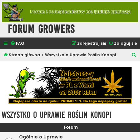
Forum Growers
FAQ
Zarejestruj się
Zaloguj się
S
Strona główna
Wszystko o Uprawie Roślin Konopi
z
u
k
a
j
Wszystko o Uprawie Roślin Konopi
Forum
Ogólnie o Uprawie