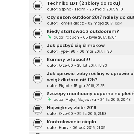
Technika LDT (2 zbiory do roku)
autor:
Szpinak Team
»
26 maja 2017, 9:18
Czy sezon outdoor 2017 należy do a
autor:
TomekPalacz
»
02 maja 2017, 16:14
Kiedy startować z outdoorem?
autor:
racuch
»
05 kwie 2017, 15:04
Jak pozbyć się ślimaków
autor:
Typek 98
»
06 mar 2017, 11:30
Kamery w lasach!!
autor:
Orzeł'00
»
28 lut 2017, 18:30
Jak sprawić, żeby rośliny w uprawie o
wciąż dłuższe niż 12h?
autor:
Piątek
»
15 gru 2016, 21:25
Szczepy marihuany odporne na pleś
autor:
Maja_Majewska
»
24 lis 2016, 20:43
Największy zbiór 2016
autor:
Orzeł'00
»
28 lis 2016, 21:53
Kontrolowanie ciepła
autor:
Harry
»
06 paź 2016, 21:08