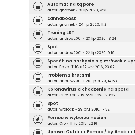
Automat na tą porę
autor:
gnomek
»
31 lip 2020, 9:31
cannaboost
autor:
gnomek
»
24 lip 2020, 11:21
Trening LST
autor:
andrew2001
»
23 lip 2020, 13:24
Spot
autor:
andrew2001
»
22 lip 2020, 9:19
Sposób na pozbycie się mrówek z u
autor:
Polka-THC
»
12 wrz 2016, 23:02
Problem z kretami
autor:
andrew2001
»
20 lip 2020, 14:53
Koronawirus a chodzenie na spota
autor:
Gumiś88
»
19 mar 2020, 20:09
Spot
autor:
wrorock
»
29 gru 2018, 17:32
Pomoc w wyborze nasion
autor:
Cre
»
11 lis 2018, 22:16
Uprawa Outdoor Pomoc / by Anakon