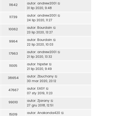
autor:
andrew2001
11642
31 lip 2020, 9:48
autor:
andrew2001
11739
24 lip 2020, 11:27
autor:
Bourdain
10062
23 lip 2020, 13:27
autor:
Bourdain
9964
22 lip 2020, 10:03
autor:
andrew2001
17963
21 lip 2020, 13:32
autor:
hipster
11005
21 lip 2020, 9:49
autor:
Zbuchany
38654
30 mar 2020, 23:12
autor:
EASY
47667
07 sty 2019, 11:23
autor:
Zjarany
99010
27 gru 2018, 12:51
autor:
Anakonda420
15019