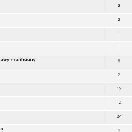
2
2
1
1
prawy marihuany
5
2
10
12
24
da
2