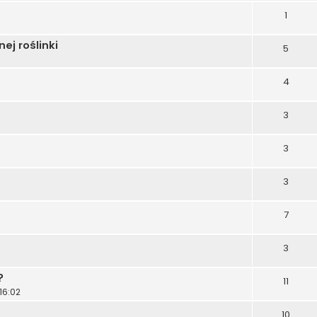
1
ej roślinki
5
4
3
3
3
7
3
?
11
16:02
10