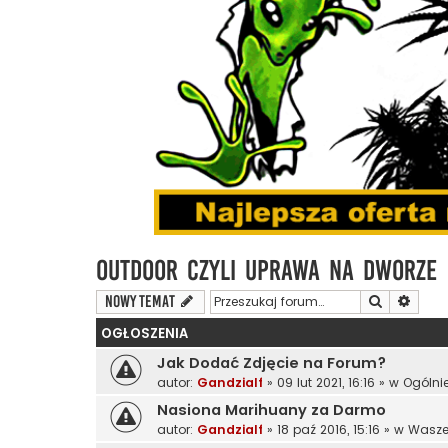
Outdoor czyli Uprawa na Dworze
Szukaj
Wyszu
NOWY TEMAT
OGŁOSZENIA
Jak Dodać Zdjęcie na Forum?
autor:
Gandzialf
»
09 lut 2021, 16:16
» w
Ogólni
Nasiona Marihuany za Darmo
autor:
Gandzialf
»
18 paź 2016, 15:16
» w
Wasze 