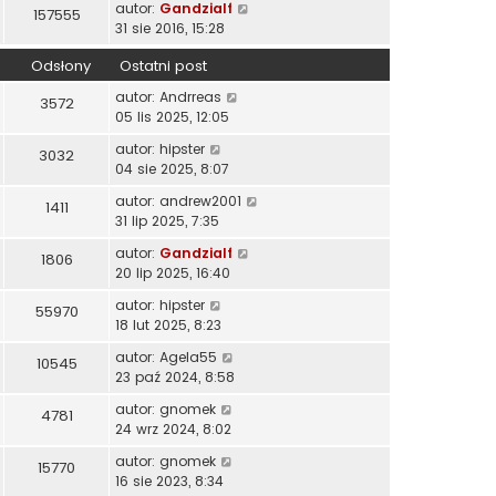
autor:
Gandzialf
157555
31 sie 2016, 15:28
Odsłony
Ostatni post
autor:
Andrreas
3572
05 lis 2025, 12:05
autor:
hipster
3032
04 sie 2025, 8:07
autor:
andrew2001
1411
31 lip 2025, 7:35
autor:
Gandzialf
1806
20 lip 2025, 16:40
autor:
hipster
55970
18 lut 2025, 8:23
autor:
Agela55
10545
23 paź 2024, 8:58
autor:
gnomek
4781
24 wrz 2024, 8:02
autor:
gnomek
15770
16 sie 2023, 8:34