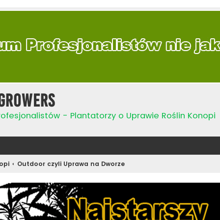
Growers
ofesjonalistów - Plantatorzy o Uprawie Roślin Konopi
opi
Outdoor czyli Uprawa na Dworze