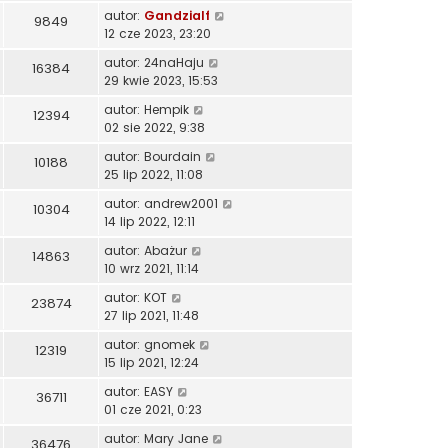
autor:
Gandzialf
9849
12 cze 2023, 23:20
autor:
24naHaju
16384
29 kwie 2023, 15:53
autor:
Hempik
12394
02 sie 2022, 9:38
autor:
Bourdain
10188
25 lip 2022, 11:08
autor:
andrew2001
10304
14 lip 2022, 12:11
autor:
Abażur
14863
10 wrz 2021, 11:14
autor:
KOT
23874
27 lip 2021, 11:48
autor:
gnomek
12319
15 lip 2021, 12:24
autor:
EASY
36711
01 cze 2021, 0:23
autor:
Mary Jane
36476