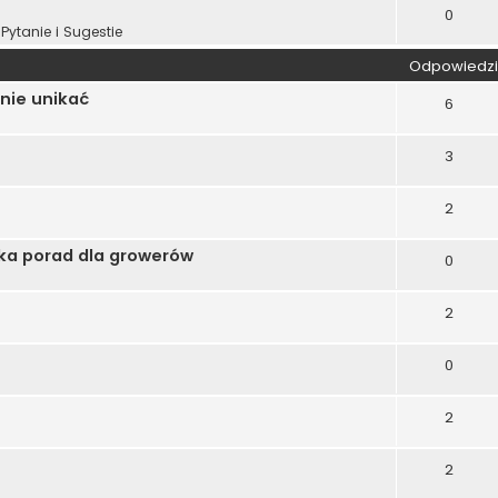
0
Pytanie i Sugestie
Odpowiedzi
nie unikać
6
3
2
ka porad dla growerów
0
2
0
2
2