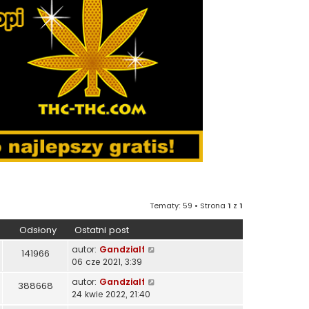
Tematy: 59 • Strona
1
z
1
Odsłony
Ostatni post
autor:
Gandzialf
141966
06 cze 2021, 3:39
autor:
Gandzialf
388668
24 kwie 2022, 21:40