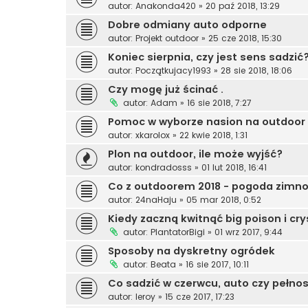
autor:
Anakonda420
»
20 paź 2018, 13:29
Dobre odmiany auto odporne
autor:
Projekt outdoor
»
25 cze 2018, 15:30
Koniec sierpnia, czy jest sens sadzić
autor:
Początkujacy1993
»
28 sie 2018, 18:06
Czy mogę już ścinać .
autor:
Adam
»
16 sie 2018, 7:27
Pomoc w wyborze nasion na outdoor
autor:
xkarolox
»
22 kwie 2018, 1:31
Plon na outdoor, ile może wyjść?
autor:
kondradosss
»
01 lut 2018, 16:41
Co z outdoorem 2018 - pogoda zimn
autor:
24naHaju
»
05 mar 2018, 0:52
Kiedy zaczną kwitnąć big poison i cry
autor:
PlantatorBigi
»
01 wrz 2017, 9:44
Sposoby na dyskretny ogródek
autor:
Beata
»
16 sie 2017, 10:11
Co sadzić w czerwcu, auto czy pełno
autor:
leroy
»
15 cze 2017, 17:23