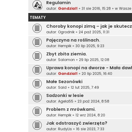
Regulamin
autor:
Gandzialf
»
31 sie 2016, 15:28
» w
Wasze 
TEMATY
Choroby konopi zimą – jak je skutecz
autor:
Ogrodnik
»
24 paź 2025, 11:31
Pajęczyna na roślinach.
autor:
Hempik
»
30 lip 2025, 9:23
Zbyt zbita ziemia.
autor:
Salomon
»
29 lip 2025, 12:08
Uprawa konopi na dworze - Mała daw
autor:
Gandzialf
»
20 lip 2025, 16:40
Małe Sezonówki
autor:
Said
»
12 lut 2025, 7:49
Sadzonki w lesie
autor:
Agela55
»
23 paź 2024, 8:58
Problem z mrówkami.
autor:
Hempik
»
12 wrz 2024, 8:20
Jak odstraszyć zwierzęta?
autor:
RudyLis
»
16 sie 2023, 7:33