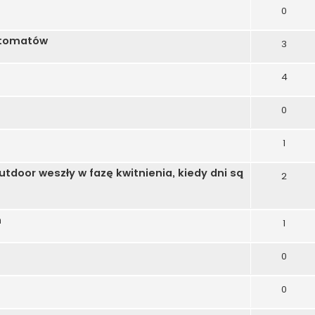
0
utomatów
3
4
0
1
utdoor weszły w fazę kwitnienia, kiedy dni są
2
ń
1
0
0