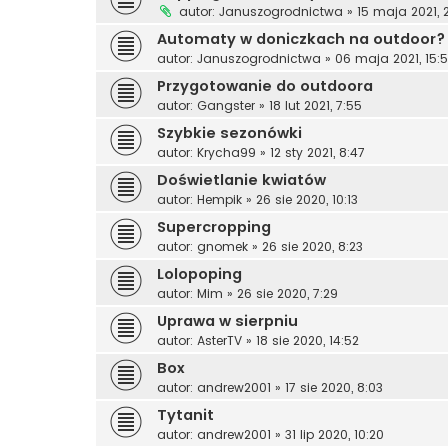
autor:
Januszogrodnictwa
»
15 maja 2021, 2
Automaty w doniczkach na outdoor?
autor:
Januszogrodnictwa
»
06 maja 2021, 15:
Przygotowanie do outdoora
autor:
Gangster
»
18 lut 2021, 7:55
Szybkie sezonówki
autor:
Krycha99
»
12 sty 2021, 8:47
Doświetlanie kwiatów
autor:
Hempik
»
26 sie 2020, 10:13
Supercropping
autor:
gnomek
»
26 sie 2020, 8:23
Lolopoping
autor:
Mim
»
26 sie 2020, 7:29
Uprawa w sierpniu
autor:
AsterTV
»
18 sie 2020, 14:52
Box
autor:
andrew2001
»
17 sie 2020, 8:03
Tytanit
autor:
andrew2001
»
31 lip 2020, 10:20