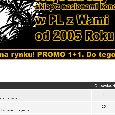
kiwanie zaawansowane
Odpowiedzi
2
e o Uprawie
25
Pytanie i Sugestie