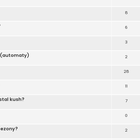
8
?
6
3
 (automaty)
2
28
o
11
stal kush?
7
0
sezony?
2