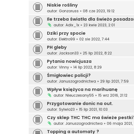
Niskie rośliny
autor:
Gonzoruss
»
08 cze 2023, 19:12
Ile trzeba światła dla świeżo posadzon
autor:
Adix_1x
»
23 kwie 2023, 2:01
Dziki przy spocie
autor:
Elektro99
»
02 sie 2022, 7:44
PH gleby
autor:
Jackson33
»
25 lip 2022, 8:22
Pytania nowicjusza
autor:
Vinny
»
14 lip 2022, 8:29
Śmigłowiec policji?
autor:
Januszogrodnictwa
»
29 lip 2021, 7:59
Wpływ księżyca na marihuanę
autor:
Nieuczesany55
»
15 wrz 2016, 21:12
Przygotowanie donic na out.
autor:
Sylwio23
»
15 lip 2021, 10:03
Czy sklep THC THC ma świeże pestki
autor:
Januszogrodnictwa
»
06 maja 2021, 
Topping a automaty ?