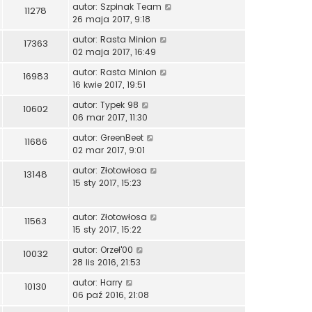
autor:
Szpinak Team
11278
26 maja 2017, 9:18
autor:
Rasta Minion
17363
02 maja 2017, 16:49
autor:
Rasta Minion
16983
16 kwie 2017, 19:51
autor:
Typek 98
10602
06 mar 2017, 11:30
autor:
GreenBeet
11686
02 mar 2017, 9:01
autor:
Złotowłosa
13148
15 sty 2017, 15:23
autor:
Złotowłosa
11563
15 sty 2017, 15:22
autor:
Orzeł'00
10032
28 lis 2016, 21:53
autor:
Harry
10130
06 paź 2016, 21:08