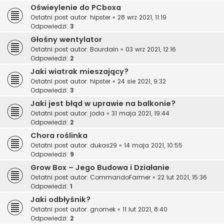
Oświeylenie do PCboxa
Ostatni post autor:
hipster
«
28 wrz 2021, 11:19
Odpowiedzi:
3
Głośny wentylator
Ostatni post autor:
Bourdain
«
03 wrz 2021, 12:16
Odpowiedzi:
2
Jaki wiatrak mieszający?
Ostatni post autor:
hipster
«
24 sie 2021, 9:32
Odpowiedzi:
3
Jaki jest błąd w uprawie na balkonie?
Ostatni post autor:
joda
«
31 maja 2021, 19:44
Odpowiedzi:
2
Chora roślinka
Ostatni post autor:
dukas29
«
14 maja 2021, 10:55
Odpowiedzi:
9
Grow Box – Jego Budowa i Działanie
Ostatni post autor:
CommandoFarmer
«
22 lut 2021, 15:36
Odpowiedzi:
1
Jaki odbłyśnik?
Ostatni post autor:
gnomek
«
11 lut 2021, 8:40
Odpowiedzi:
2