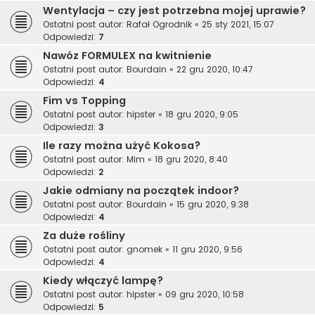
Wentylacja – czy jest potrzebna mojej uprawie?
Ostatni post autor:
Rafał Ogrodnik
«
25 sty 2021, 15:07
Odpowiedzi:
7
Nawóz FORMULEX na kwitnienie
Ostatni post autor:
Bourdain
«
22 gru 2020, 10:47
Odpowiedzi:
4
Fim vs Topping
Ostatni post autor:
hipster
«
18 gru 2020, 9:05
Odpowiedzi:
3
Ile razy można użyć Kokosa?
Ostatni post autor:
Mim
«
18 gru 2020, 8:40
Odpowiedzi:
2
Jakie odmiany na początek indoor?
Ostatni post autor:
Bourdain
«
15 gru 2020, 9:38
Odpowiedzi:
4
Za duże rośliny
Ostatni post autor:
gnomek
«
11 gru 2020, 9:56
Odpowiedzi:
4
Kiedy włączyć lampę?
Ostatni post autor:
hipster
«
09 gru 2020, 10:58
Odpowiedzi:
5