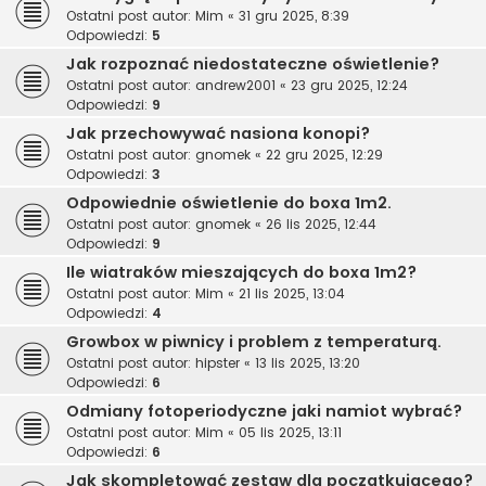
Ostatni post autor:
Mim
«
31 gru 2025, 8:39
Odpowiedzi:
5
Jak rozpoznać niedostateczne oświetlenie?
Ostatni post autor:
andrew2001
«
23 gru 2025, 12:24
Odpowiedzi:
9
Jak przechowywać nasiona konopi?
Ostatni post autor:
gnomek
«
22 gru 2025, 12:29
Odpowiedzi:
3
Odpowiednie oświetlenie do boxa 1m2.
Ostatni post autor:
gnomek
«
26 lis 2025, 12:44
Odpowiedzi:
9
Ile wiatraków mieszających do boxa 1m2?
Ostatni post autor:
Mim
«
21 lis 2025, 13:04
Odpowiedzi:
4
Growbox w piwnicy i problem z temperaturą.
Ostatni post autor:
hipster
«
13 lis 2025, 13:20
Odpowiedzi:
6
Odmiany fotoperiodyczne jaki namiot wybrać?
Ostatni post autor:
Mim
«
05 lis 2025, 13:11
Odpowiedzi:
6
Jak skompletować zestaw dla początkującego?