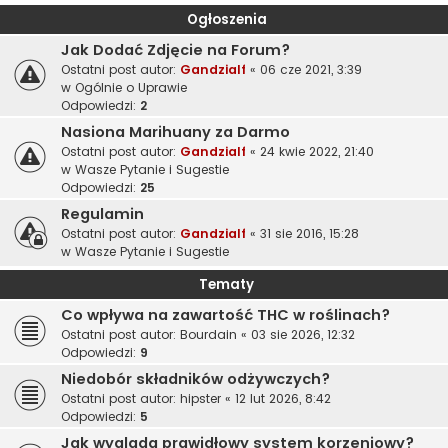
Ogłoszenia
Jak Dodać Zdjęcie na Forum?
Ostatni post autor:
Gandzialf
«
06 cze 2021, 3:39
w
Ogólnie o Uprawie
Odpowiedzi:
2
Nasiona Marihuany za Darmo
Ostatni post autor:
Gandzialf
«
24 kwie 2022, 21:40
w
Wasze Pytanie i Sugestie
Odpowiedzi:
25
Regulamin
Ostatni post autor:
Gandzialf
«
31 sie 2016, 15:28
w
Wasze Pytanie i Sugestie
Tematy
Co wpływa na zawartość THC w roślinach?
Ostatni post autor:
Bourdain
«
03 sie 2026, 12:32
Odpowiedzi:
9
Niedobór składników odżywczych?
Ostatni post autor:
hipster
«
12 lut 2026, 8:42
Odpowiedzi:
5
Jak wygląda prawidłowy system korzeniowy?