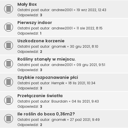
Mały Box
Ostatni post autor:
andrew2001
«
19 wrz 2022, 12:43
Odpowiedzi:
3
Pierwszy indoor
Ostatni post autor:
andrew2001
«
11 sie 2022, 8:15
Odpowiedzi:
1
Uszkodzone korzenie
Ostatni post autor:
gnomek
«
30 gru 2021, 8:10
Odpowiedzi:
2
Rośliny stanęły w miejscu.
Ostatni post autor:
andrew2001
«
09 gru 2021, 9:51
Odpowiedzi:
3
Szybkie rozpoznawanie płci
Ostatni post autor:
Hempik
«
18 lis 2021, 10:34
Odpowiedzi:
3
Przełączanie światła
Ostatni post autor:
Bourdain
«
04 lis 2021, 9:43
Odpowiedzi:
3
Ile roślin do boxa 0,36m2?
Ostatni post autor:
gnomek
«
27 paź 2021, 9:49
Odpowiedzi:
2