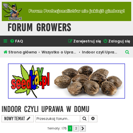
Forum Growers
FAQ
Zarejestruj się
Zaloguj się
S
Strona główna
Wszystko o Uprawie Roślin Konopi
Indoor czyli Uprawa w Domu
z
u
k
a
j
Indoor czyli Uprawa w Domu
Szukaj
Wyszukiwanie zaawa
NOWY TEMAT
Tematy: 178
1
2
Następna