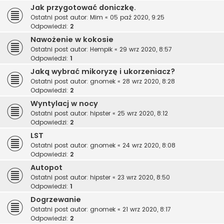
Jak przygotować doniczkę.
Ostatni post autor:
Mim
«
05 paź 2020, 9:25
Odpowiedzi:
2
Nawożenie w kokosie
Ostatni post autor:
Hempik
«
29 wrz 2020, 8:57
Odpowiedzi:
1
Jaką wybrać mikoryzę i ukorzeniacz?
Ostatni post autor:
gnomek
«
28 wrz 2020, 8:28
Odpowiedzi:
2
Wyntylacj w nocy
Ostatni post autor:
hipster
«
25 wrz 2020, 8:12
Odpowiedzi:
2
LST
Ostatni post autor:
gnomek
«
24 wrz 2020, 8:08
Odpowiedzi:
2
Autopot
Ostatni post autor:
hipster
«
23 wrz 2020, 8:50
Odpowiedzi:
1
Dogrzewanie
Ostatni post autor:
gnomek
«
21 wrz 2020, 8:17
Odpowiedzi:
2