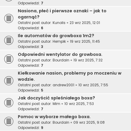
Odpowiedzi:
7
Nasiona, płeć i pierwsze oznaki – jak to
ogarnąć?
Ostatni post autor:
Kunolis
«
23 wrz 2025, 12:01
Odpowiedzi:
6
Ile automatów do growboxa 1m2?
Ostatni post autor:
Hempik
«
19 wrz 2025, 11:45
Odpowiedzi:
3
Odpowiedni wentylator do growboxa.
Ostatni post autor:
Bourdain
«
19 wrz 2025, 7:32
Odpowiedzi:
7
Kiełkowanie nasion, problemy po moczeniu w
wodzie.
Ostatni post autor:
andrew2001
«
10 wrz 2025, 7:55
Odpowiedzi:
5
Jak doczyścić spleśniałego boxa?
Ostatni post autor:
Mim
«
10 wrz 2025, 7:53
Odpowiedzi:
7
Pomoc w wyborze małego boxa.
Ostatni post autor:
Bourdain
«
09 wrz 2025, 9:08
Odpowiedzi:
9