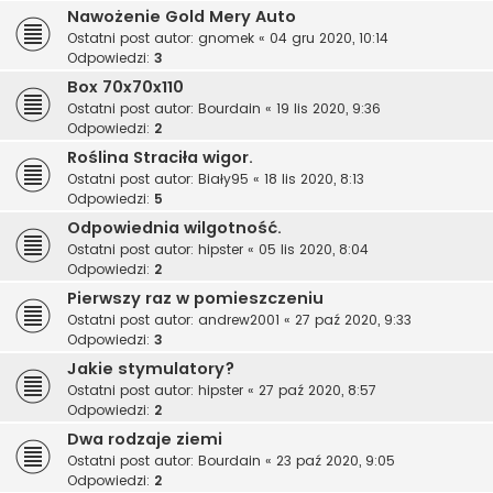
Nawożenie Gold Mery Auto
Ostatni post autor:
gnomek
«
04 gru 2020, 10:14
Odpowiedzi:
3
Box 70x70x110
Ostatni post autor:
Bourdain
«
19 lis 2020, 9:36
Odpowiedzi:
2
Roślina Straciła wigor.
Ostatni post autor:
Biały95
«
18 lis 2020, 8:13
Odpowiedzi:
5
Odpowiednia wilgotność.
Ostatni post autor:
hipster
«
05 lis 2020, 8:04
Odpowiedzi:
2
Pierwszy raz w pomieszczeniu
Ostatni post autor:
andrew2001
«
27 paź 2020, 9:33
Odpowiedzi:
3
Jakie stymulatory?
Ostatni post autor:
hipster
«
27 paź 2020, 8:57
Odpowiedzi:
2
Dwa rodzaje ziemi
Ostatni post autor:
Bourdain
«
23 paź 2020, 9:05
Odpowiedzi:
2