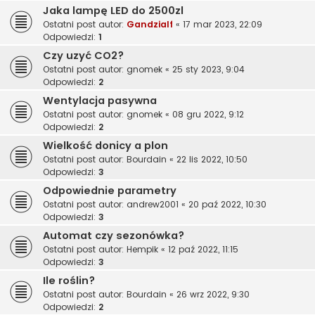
Jaka lampę LED do 2500zl
Ostatni post autor:
Gandzialf
«
17 mar 2023, 22:09
Odpowiedzi:
1
Czy uzyć CO2?
Ostatni post autor:
gnomek
«
25 sty 2023, 9:04
Odpowiedzi:
2
Wentylacja pasywna
Ostatni post autor:
gnomek
«
08 gru 2022, 9:12
Odpowiedzi:
2
Wielkość donicy a plon
Ostatni post autor:
Bourdain
«
22 lis 2022, 10:50
Odpowiedzi:
3
Odpowiednie parametry
Ostatni post autor:
andrew2001
«
20 paź 2022, 10:30
Odpowiedzi:
3
Automat czy sezonówka?
Ostatni post autor:
Hempik
«
12 paź 2022, 11:15
Odpowiedzi:
3
Ile roślin?
Ostatni post autor:
Bourdain
«
26 wrz 2022, 9:30
Odpowiedzi:
2