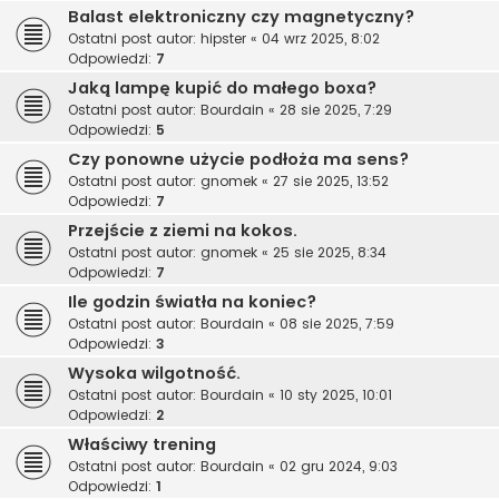
Balast elektroniczny czy magnetyczny?
Ostatni post autor:
hipster
«
04 wrz 2025, 8:02
Odpowiedzi:
7
Jaką lampę kupić do małego boxa?
Ostatni post autor:
Bourdain
«
28 sie 2025, 7:29
Odpowiedzi:
5
Czy ponowne użycie podłoża ma sens?
Ostatni post autor:
gnomek
«
27 sie 2025, 13:52
Odpowiedzi:
7
Przejście z ziemi na kokos.
Ostatni post autor:
gnomek
«
25 sie 2025, 8:34
Odpowiedzi:
7
Ile godzin światła na koniec?
Ostatni post autor:
Bourdain
«
08 sie 2025, 7:59
Odpowiedzi:
3
Wysoka wilgotność.
Ostatni post autor:
Bourdain
«
10 sty 2025, 10:01
Odpowiedzi:
2
Właściwy trening
Ostatni post autor:
Bourdain
«
02 gru 2024, 9:03
Odpowiedzi:
1