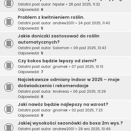
Ostatni post autor:
hipster
«
28 paź 2025, 11:32
Odpowiedzi:
6
Problem z kwitnieniem roślin.
Ostatni post autor:
andrew2001
«
24 paź 2025, 11:43
Odpowiedzi:
5
Jakie doniczki zastosować do roślin
automatycznych?
Ostatni post autor:
Salomon
«
09 paź 2025, 13:43
Odpowiedzi:
5
Czy kokos będzie lepszy od ziemi?
Ostatni post autor:
gnomek
«
07 paź 2025, 10:13
Odpowiedzi:
7
Najciekawsze odmiany indoor w 2025 – moje
doświadczenia i rekomendacje
Ostatni post autor:
Andrreas
«
06 paź 2025, 13:29
Odpowiedzi:
8
Jaki nawóz będzie najlepszy na wzrost?
Ostatni post autor:
gnomek
«
02 paź 2025, 7:23
Odpowiedzi:
8
Jakiej wysokości sezonówki do boxa 2m wys.?
Ostatni post autor:
andrew2001
«
29 wrz 2025, 10:49