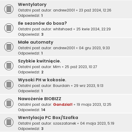
Wentylatory
Ostatni post autor:
andrew2001
«
23 paź 2024, 12:26
Odpowiedzi:
1
Ile sezonów do boxa?
Ostatni post autor:
whitehaed
«
25 kwie 2024, 22:29
Odpowiedzi:
3
Małe automaty
Ostatni post autor:
andrew2001
«
04 gru 2023, 9:33
Odpowiedzi:
1
Szybkie kwitnięcie.
Ostatni post autor:
Mim
«
25 paź 2023, 10:27
Odpowiedzi:
2
Wysoki PH w kokosie.
Ostatni post autor:
Bourdain
«
29 wrz 2023, 9:13
Odpowiedzi:
1
Nawożenie BIOBIZZ
Ostatni post autor:
Gandzialf
«
19 maja 2023, 12:25
Odpowiedzi:
14
Wentylacja PC Box/Szafka
Ostatni post autor:
szaszatanek
«
04 maja 2023, 5:19
Odpowiedzi:
3