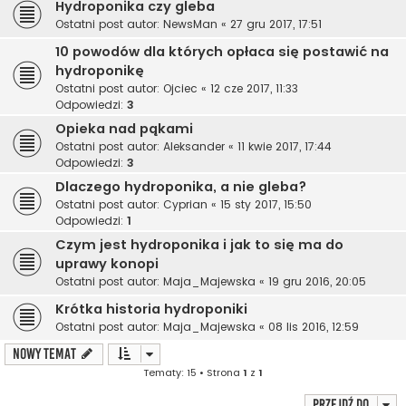
Hydroponika czy gleba
Ostatni post autor:
NewsMan
«
27 gru 2017, 17:51
10 powodów dla których opłaca się postawić na
hydroponikę
Ostatni post autor:
Ojciec
«
12 cze 2017, 11:33
Odpowiedzi:
3
Opieka nad pąkami
Ostatni post autor:
Aleksander
«
11 kwie 2017, 17:44
Odpowiedzi:
3
Dlaczego hydroponika, a nie gleba?
Ostatni post autor:
Cyprian
«
15 sty 2017, 15:50
Odpowiedzi:
1
Czym jest hydroponika i jak to się ma do
uprawy konopi
Ostatni post autor:
Maja_Majewska
«
19 gru 2016, 20:05
Krótka historia hydroponiki
Ostatni post autor:
Maja_Majewska
«
08 lis 2016, 12:59
NOWY TEMAT
Tematy: 15 • Strona
1
z
1
Przejdź do