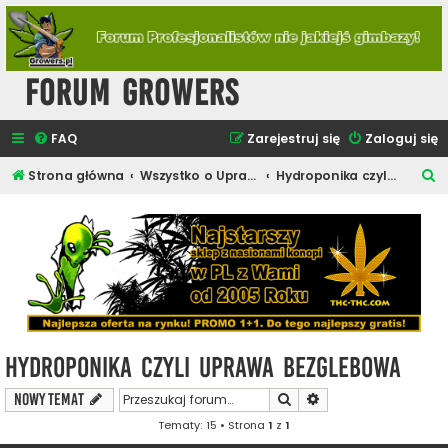
Forum Growers
FAQ
Zarejestruj się
Zaloguj się
S
Strona główna
Wszystko o Uprawie Roślin Konopi
Hydroponika czyli Uprawa Bezglebowa
z
u
k
a
j
Hydroponika czyli Uprawa Bezglebowa
Szukaj
Wyszukiwanie zaawa
NOWY TEMAT
Tematy: 15 • Strona
1
z
1