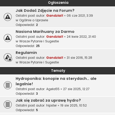
Ogłoszenia
Jak Dodać Zdjęcie na Forum?
Ostatni post autor:
Gandzialf
«
06 cze 2021, 3:39
w
Ogólnie o Uprawie
Odpowiedzi:
2
Nasiona Marihuany za Darmo
Ostatni post autor:
Gandzialf
«
24 kwie 2022, 21:40
w
Wasze Pytanie i Sugestie
Odpowiedzi:
25
Regulamin
Ostatni post autor:
Gandzialf
«
31 sie 2016, 15:28
w
Wasze Pytanie i Sugestie
Tematy
Hydroponika: konopie na sterydach… ale
legalnie!
Ostatni post autor:
Agela55
«
27 sie 2025, 12:27
Odpowiedzi:
3
Jak się zabrać za uprawę hydro?
Ostatni post autor:
hipster
«
19 sie 2025, 10:52
Odpowiedzi:
5