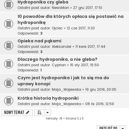
Hydroponika czy gleba
Ostatni post autor:
NewsMan
«
27 gru 2017, 17:51
10 powodów dla których opłaca się postawić na
hydroponikę
Ostatni post autor:
Ojciec
«
12 cze 2017, 11:33
Odpowiedzi:
3
Opieka nad pąkami
Ostatni post autor:
Aleksander
«
11 kwie 2017, 17:44
Odpowiedzi:
3
Dlaczego hydroponika, a nie gleba?
Ostatni post autor:
Cyprian
«
15 sty 2017, 15:50
Odpowiedzi:
1
Czym jest hydroponika i jak to się ma do
uprawy konopi
Ostatni post autor:
Maja_Majewska
«
19 gru 2016, 20:05
Krótka historia hydroponiki
Ostatni post autor:
Maja_Majewska
«
08 lis 2016, 12:59
NOWY TEMAT
Tematy: 15 • Strona
1
z
1
Przejdź do