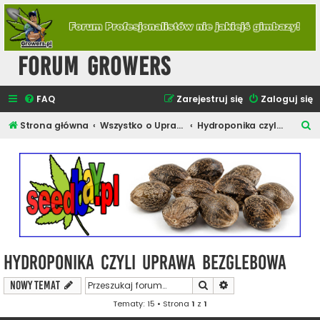
Forum Growers
FAQ
Zarejestruj się
Zaloguj się
S
Strona główna
Wszystko o Uprawie Roślin Konopi
Hydroponika czyli Uprawa Bezglebowa
z
u
k
a
j
Hydroponika czyli Uprawa Bezglebowa
Szukaj
Wyszukiwanie zaawa
NOWY TEMAT
Tematy: 15 • Strona
1
z
1