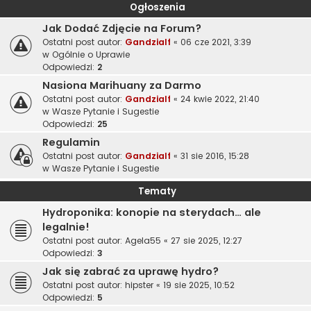
Ogłoszenia
Jak Dodać Zdjęcie na Forum?
Ostatni post autor:
Gandzialf
«
06 cze 2021, 3:39
w
Ogólnie o Uprawie
Odpowiedzi:
2
Nasiona Marihuany za Darmo
Ostatni post autor:
Gandzialf
«
24 kwie 2022, 21:40
w
Wasze Pytanie i Sugestie
Odpowiedzi:
25
Regulamin
Ostatni post autor:
Gandzialf
«
31 sie 2016, 15:28
w
Wasze Pytanie i Sugestie
Tematy
Hydroponika: konopie na sterydach… ale
legalnie!
Ostatni post autor:
Agela55
«
27 sie 2025, 12:27
Odpowiedzi:
3
Jak się zabrać za uprawę hydro?
Ostatni post autor:
hipster
«
19 sie 2025, 10:52
Odpowiedzi:
5