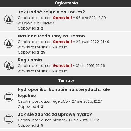
Ogłoszenia
Jak Dodać Zdjęcie na Forum?
Ostatni post autor:
Gandzialf
«
06 cze 2021, 3:39
w
Ogólnie o Uprawie
Odpowiedzi:
2
Nasiona Marihuany za Darmo
Ostatni post autor:
Gandzialf
«
24 kwie 2022, 21:40
w
Wasze Pytanie i Sugestie
Odpowiedzi:
25
Regulamin
Ostatni post autor:
Gandzialf
«
31 sie 2016, 15:28
w
Wasze Pytanie i Sugestie
Tematy
Hydroponika: konopie na sterydach… ale
legalnie!
Ostatni post autor:
Agela55
«
27 sie 2025, 12:27
Odpowiedzi:
3
Jak się zabrać za uprawę hydro?
Ostatni post autor:
hipster
«
19 sie 2025, 10:52
Odpowiedzi:
5