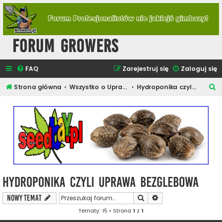
Forum Growers
FAQ
Zarejestruj się
Zaloguj się
S
Strona główna
Wszystko o Uprawie Roślin Konopi
Hydroponika czyli Uprawa Bezglebowa
z
u
k
a
j
Hydroponika czyli Uprawa Bezglebowa
Szukaj
Wyszukiwanie zaawa
NOWY TEMAT
Tematy: 15 • Strona
1
z
1