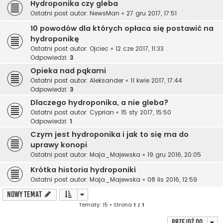
Hydroponika czy gleba
Ostatni post autor:
NewsMan
«
27 gru 2017, 17:51
10 powodów dla których opłaca się postawić na
hydroponikę
Ostatni post autor:
Ojciec
«
12 cze 2017, 11:33
Odpowiedzi:
3
Opieka nad pąkami
Ostatni post autor:
Aleksander
«
11 kwie 2017, 17:44
Odpowiedzi:
3
Dlaczego hydroponika, a nie gleba?
Ostatni post autor:
Cyprian
«
15 sty 2017, 15:50
Odpowiedzi:
1
Czym jest hydroponika i jak to się ma do
uprawy konopi
Ostatni post autor:
Maja_Majewska
«
19 gru 2016, 20:05
Krótka historia hydroponiki
Ostatni post autor:
Maja_Majewska
«
08 lis 2016, 12:59
NOWY TEMAT
Tematy: 15 • Strona
1
z
1
Przejdź do