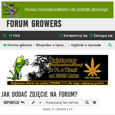
Forum Growers
FAQ
Zarejestruj się
Zaloguj się
S
Strona główna
Wszystko o Uprawie Roślin Konopi
Ogólnie o Uprawie
z
u
k
a
j
Jak Dodać Zdjęcie na Forum?
Szukaj
Wyszukiwan
ODPOWIEDZ
Posty: 3 • Strona
1
z
1