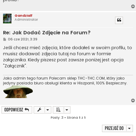
Gandzialf
Administrator
Re: Jak Dodać Zdjęcie na Forum?
P
06 cze 2021, 3:39
o
s
Jeśli chcesz mieć zdjęcia, które dodałeś w swoim profilu, to
t
musisz dodawać zdjęcia tutaj na forum w formie
załącznika. Kiedy piszesz post zawsze poniżej jest opcja
"Załącznik".
Jako admin tego forum Polecam sklep THC-THC.COM, który jako
jedyny posiada biuro obsługi klienta w Hiszpanii, 100% Bezpieczny.
ODPOWIEDZ
Posty: 3 • Strona
1
z
1
Przejdź do