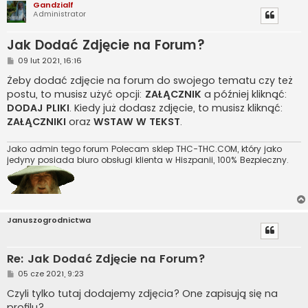
Gandzialf
Administrator
Jak Dodać Zdjęcie na Forum?
P
09 lut 2021, 16:16
o
s
Żeby dodać zdjęcie na forum do swojego tematu czy też
t
postu, to musisz użyć opcji:
ZAŁĄCZNIK
a później kliknąć:
DODAJ PLIKI
. Kiedy już dodasz zdjęcie, to musisz kliknąć:
ZAŁĄCZNIKI
oraz
WSTAW W TEKST
.
Jako admin tego forum Polecam sklep THC-THC.COM, który jako
jedyny posiada biuro obsługi klienta w Hiszpanii, 100% Bezpieczny.
Januszogrodnictwa
Re: Jak Dodać Zdjęcie na Forum?
P
05 cze 2021, 9:23
o
s
Czyli tylko tutaj dodajemy zdjęcia? One zapisują się na
t
profilu?