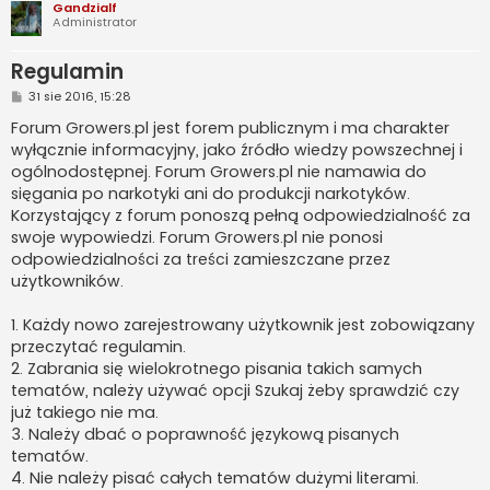
Gandzialf
Administrator
Regulamin
P
31 sie 2016, 15:28
o
s
Forum Growers.pl jest forem publicznym i ma charakter
t
wyłącznie informacyjny, jako źródło wiedzy powszechnej i
ogólnodostępnej. Forum Growers.pl nie namawia do
sięgania po narkotyki ani do produkcji narkotyków.
Korzystający z forum ponoszą pełną odpowiedzialność za
swoje wypowiedzi. Forum Growers.pl nie ponosi
odpowiedzialności za treści zamieszczane przez
użytkowników.
1. Każdy nowo zarejestrowany użytkownik jest zobowiązany
przeczytać regulamin.
2. Zabrania się wielokrotnego pisania takich samych
tematów, należy używać opcji Szukaj żeby sprawdzić czy
już takiego nie ma.
3. Należy dbać o poprawność językową pisanych
tematów.
4. Nie należy pisać całych tematów dużymi literami.