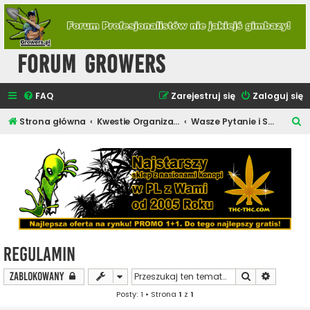
Forum Growers
FAQ
Zarejestruj się
Zaloguj się
S
Strona główna
Kwestie Organizacyjne Forum
Wasze Pytanie i Sugestie
z
u
k
a
j
Regulamin
Szukaj
Wyszukiw
Zablokowany
Posty: 1 • Strona
1
z
1