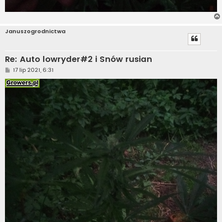
Januszogrodnictwa
Re: Auto lowryder#2 i Snów rusian
P
17 lip 2021, 6:31
o
s
t