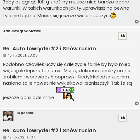
s
Żeby osiągnąć 100 g z rośliny musisz mieć bardzo dobre
t
warunki. W takich warunkach jak ty uprawiasz na pewno
tyle nie będzie. Musisz się jeszcze wiele nauczyć
Januszogrodnictwa
Re: Auto lowryder#2 i Snów rusian
P
18 lip 2021, 23:08
o
s
Podobno człowiek uczy się całe życie fajnie by było mieć
t
więcej,ale lepsze to niż nic. Muszę dokonać analizy co źle
zrobiłem i wprowadzić poprawki. Kiedyś koledze kupiłem
nasiona to je nawet nie wykiełkował a zniszczył! Tak że są
jeszcze gorsi ode mnie.
Szperacz
Re: Auto lowryder#2 i Snów rusian
P
19 lip 2021, 0:07