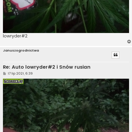
lowryder#2
Januszogrodnictwa
Re: Auto lowryder#2 i Snów rusian
P
17 lip 2021, 6:39
o
s
t