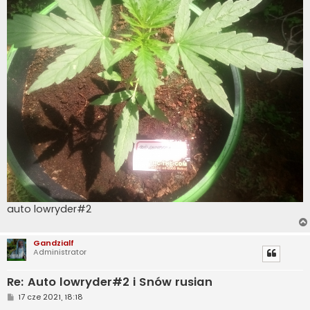
auto lowryder#2
Gandzialf
Administrator
Re: Auto lowryder#2 i Snów rusian
P
17 cze 2021, 18:18
o