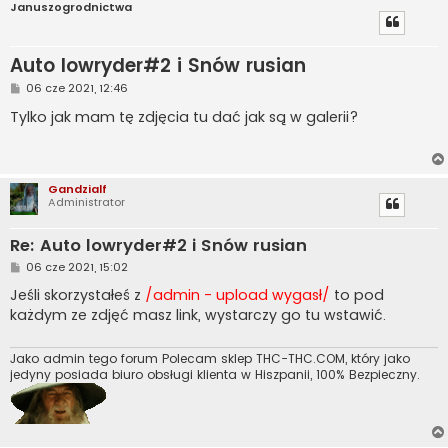
Januszogrodnictwa
Auto lowryder#2 i Snów rusian
P
06 cze 2021, 12:46
o
s
Tylko jak mam tę zdjęcia tu dać jak są w galerii?
t
Gandzialf
Administrator
Re: Auto lowryder#2 i Snów rusian
P
06 cze 2021, 15:02
o
s
Jeśli skorzystałeś z
/admin - upload wygasł/
to pod
t
każdym ze zdjęć masz link, wystarczy go tu wstawić.
Jako admin tego forum Polecam sklep THC-THC.COM, który jako
jedyny posiada biuro obsługi klienta w Hiszpanii, 100% Bezpieczny.