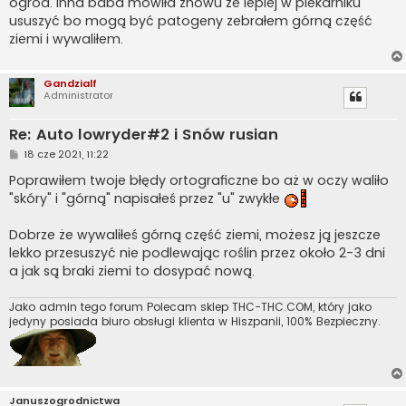
ogród. Inna baba mówiła znowu że lepiej w piekarniku
ususzyć bo mogą być patogeny zebrałem górną część
ziemi i wywaliłem.
Gandzialf
Administrator
Re: Auto lowryder#2 i Snów rusian
P
18 cze 2021, 11:22
o
s
Poprawiłem twoje błędy ortograficzne bo aż w oczy waliło
t
"skóry" i "górną" napisałeś przez "u" zwykłe
Dobrze że wywaliłeś górną część ziemi, możesz ją jeszcze
lekko przesuszyć nie podlewając roślin przez około 2-3 dni
a jak są braki ziemi to dosypać nową.
Jako admin tego forum Polecam sklep THC-THC.COM, który jako
jedyny posiada biuro obsługi klienta w Hiszpanii, 100% Bezpieczny.
Januszogrodnictwa