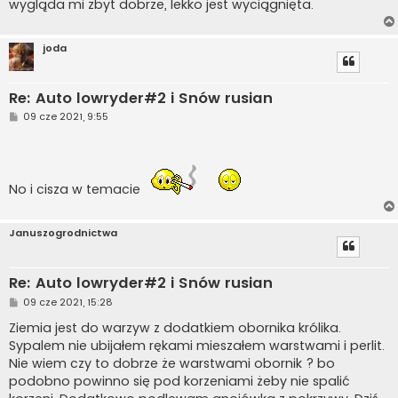
wygląda mi zbyt dobrze, lekko jest wyciągnięta.
joda
Re: Auto lowryder#2 i Snów rusian
P
09 cze 2021, 9:55
o
s
t
No i cisza w temacie
Januszogrodnictwa
Re: Auto lowryder#2 i Snów rusian
P
09 cze 2021, 15:28
o
s
Ziemia jest do warzyw z dodatkiem obornika królika.
t
Sypalem nie ubijałem rękami mieszałem warstwami i perlit.
Nie wiem czy to dobrze że warstwami obornik ? bo
podobno powinno się pod korzeniami żeby nie spalić