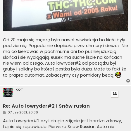
Od 20 maja się męczę była nawet wiwisekcja bo kiełki były
pod ziemią. Pogoda nie dopisała przez chmury i deszcz. Nie
ma co kiełkować w pochmurne dni bo puzniej szukają
słońca i się wyciągają. Rusek ma suche liście na końcach
nie wiem od czego. Auto lowryder#2 od początku był
gruby i solidny bo któraś pestka była duża. Może to fakt że
to prapra automat. Zobaczymy czy pomidory będą
KOT
Re: Auto lowryder#2 i Snów rusian
P
07 cze 2021, 20:36
o
s
Auto Lowryder#2 czyli drugie zdjęcie jest bardzo zdrowy,
t
fajnie się zapowiada. Pierwsza Snow Russian Auto nie