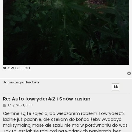
snow russian
Januszogrodnictwa
Re: Auto lowryder#2 i Snów rusian
P
17 lip 2021, 6:53
o
s
Ciemne są te zdjęcia, bo wieczorem robiłem. Lowryder#2
t
ładnie już pachnie, ale czekam do końca żeby wydobyć
maksymalną masę ale szału nie ma w porównaniu do was.
Tak to jest jak się robi coś na wariackich papierach, bez