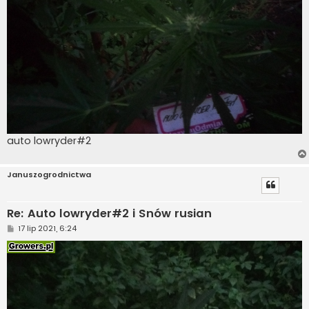
auto lowryder#2
Januszogrodnictwa
Re: Auto lowryder#2 i Snów rusian
P
17 lip 2021, 6:24
o
s
t