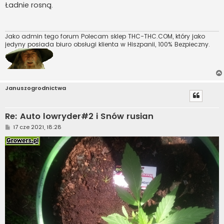
s
Ładnie rosną.
t
Jako admin tego forum Polecam sklep THC-THC.COM, który jako
jedyny posiada biuro obsługi klienta w Hiszpanii, 100% Bezpieczny.
Januszogrodnictwa
Re: Auto lowryder#2 i Snów rusian
P
17 cze 2021, 18:28
o
s
t