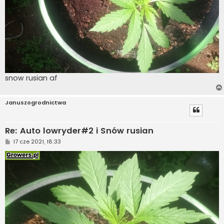
snow rusian af
Januszogrodnictwa
Re: Auto lowryder#2 i Snów rusian
P
17 cze 2021, 18:33
o
s
t