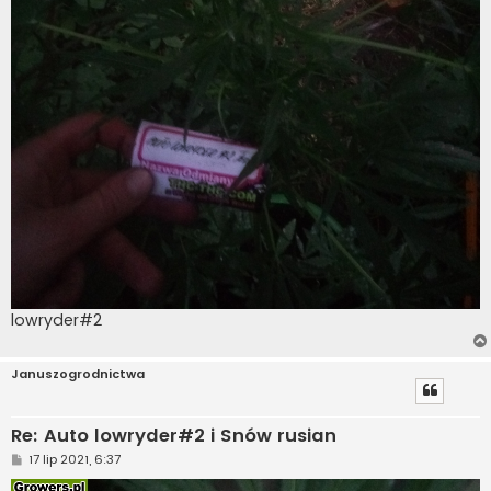
lowryder#2
Januszogrodnictwa
Re: Auto lowryder#2 i Snów rusian
P
17 lip 2021, 6:37
o
s