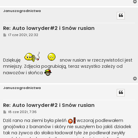
Januszogrodnictwa
Re: Auto lowryder#2 i Snów rusian
P
17 cze 2021, 22:32
o
s
t
Dziękuję
snow rusian w rzeczywistości jest
mniejszy. Zdjęcia pogrubiają, teraz wszystko zależy od
nawozów i słońca
Januszogrodnictwa
Re: Auto lowryder#2 i Snów rusian
P
18 cze 2021, 7:36
o
s
Dziś rano na ziemi była pleśń
wczoraj podlewałem
t
gnojówka z bananów i skóry nie suszyłem bo jakiś dziadek
tak na żywca do słoika ładował tyle że podlewał zwykły