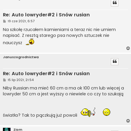
Re: Auto lowryder#2 i Snów rusian
P
19 cze 2021, 6:57
o
s
Na szkołę rzucałem kamieniami a teraz nic nie umiem
t
napisać. Z resztą starego psa nowych sztuczek nie
nauczysz
Januszogrodnictwa
Re: Auto lowryder#2 i Snów rusian
P
15 lip 2021, 21:54
o
s
Niby Russian ma mieć 60 cm a ma ok 100 cm lub więcej a
t
lowryder 50 cm a jest wyższy o niewiele co czy to szukają
światła? Tak to pączkują już powoli
Ziom