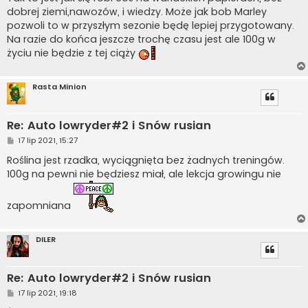
dobrej ziemi,nawozów, i wiedzy. Może jak bob Marley
pozwoli to w przyszłym sezonie będę lepiej przygotowany.
Na razie do końca jeszcze trochę czasu jest ale 100g w
życiu nie będzie z tej ciąży
Rasta Minion
Re: Auto lowryder#2 i Snów rusian
P
17 lip 2021, 15:27
o
s
Roślina jest rzadka, wyciągnięta bez żadnych treningów.
t
100g na pewni nie będziesz miał, ale lekcja growingu nie
zapomniana
DILER
Re: Auto lowryder#2 i Snów rusian
P
17 lip 2021, 19:18
o