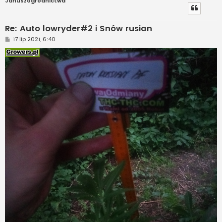
Januszogrodnictwa
Re: Auto lowryder#2 i Snów rusian
P
17 lip 2021, 6:40
o
s
t