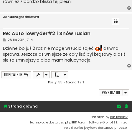
również z bardzo bliska tej pleśni.
Januszogrodnictwa
Re: Auto lowryder#2 i Snów rusian
P
28 lip 2021, 7:14
o
s
Dziwne bo już 2 raz nie mogę wrzucić zdjęć
dziwna
t
sprawa. Jeszcze dziwniejsze że cały liść był brązowy a dziś
się to zmniejszyło albo mam halucynacje.
ODPOWIEDZ
Posty: 33 • Strona
1
z
1
Przejdź do
Strona główna
Flat Style by
Ian Bradley
Technologię dostarcza
phpBB
® Forum Software © phpBB Limited
Polski pakiet językowy dostarcza
phpBB.pl