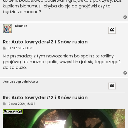
korzeni. Dodatkowo podlewam gnojówka z pokrzywy. Dziś
kupiłem biohumus i chyba doleje do gnojówki czy to
będzie za mocne?
Skuner
Re: Auto lowryder#2 i Snów rusian
P
10 cze 2021, 0:31
o
s
Nie przesadzaj z tym nawożeniem bo spalisz te rośliny,
t
gnojówą też można spalić, wszystkim jak się tego czegoś
da za dużo.
Januszogrodnictwa
Re: Auto lowryder#2 i Snów rusian
P
17 cze 2021, 18:04
o
s
t