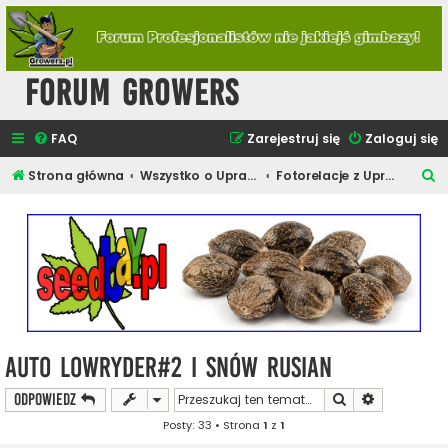
Forum Growers
FAQ
Zarejestruj się
Zaloguj się
S
Strona główna
Wszystko o Uprawie Roślin Konopi
Fotorelacje z Upraw Konopi
z
u
k
a
j
Auto lowryder#2 i Snów rusian
Szukaj
Wyszukiwan
ODPOWIEDZ
Posty: 33 • Strona
1
z
1