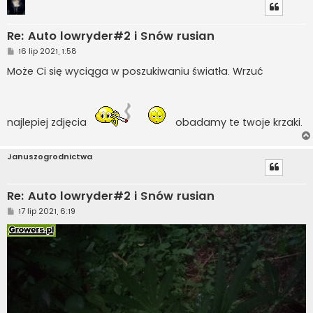
Re: Auto lowryder#2 i Snów rusian
P
16 lip 2021, 1:58
o
s
Może Ci się wyciąga w poszukiwaniu światła. Wrzuć
t
najlepiej zdjęcia
obadamy te twoje krzaki.
Januszogrodnictwa
Re: Auto lowryder#2 i Snów rusian
P
17 lip 2021, 6:19
o
s
t