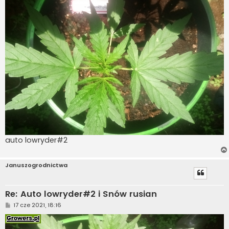
auto lowryder#2
Januszogrodnictwa
Re: Auto lowryder#2 i Snów rusian
P
17 cze 2021, 18:16
o
s
t