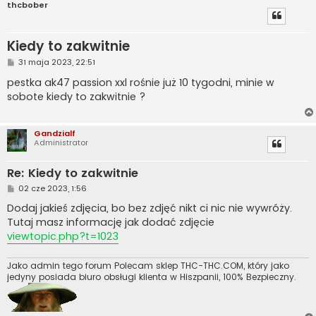
thcbober
Kiedy to zakwitnie
P
31 maja 2023, 22:51
o
s
pestka ak47 passion xxl rośnie już 10 tygodni, minie w
t
sobote kiedy to zakwitnie ?
Gandzialf
Administrator
Re: Kiedy to zakwitnie
P
02 cze 2023, 1:56
o
s
Dodaj jakieś zdjęcia, bo bez zdjęć nikt ci nic nie wywróży.
t
Tutaj masz informację jak dodać zdjęcie
viewtopic.php?t=1023
Jako admin tego forum Polecam sklep THC-THC.COM, który jako
jedyny posiada biuro obsługi klienta w Hiszpanii, 100% Bezpieczny.