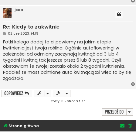
joda
Re: Kiedy to zakwitnie
P
02 cze 2023, 14:19
o
s
Fotki kolego dodaj to ci powiemy na jakim etapie
t
kwitnienia jest twoja roślina. Ogólnie autofloweringi w
zależności od odmiany zaczynają kwitnąć od 3 lub 4
tygodni i kwitną tak jeszcze przez 6 lub 8 tygodni. Czyli
obstawiam że twojej zostało około 2 tygodni kwitnienia.
Podałeś ze masz odmianę auto kwitnącą xxl więc to by się
zgadzało.
ODPOWIEDZ
Posty: 3 • Strona
1
z
1
Przejdź do
Strona główna