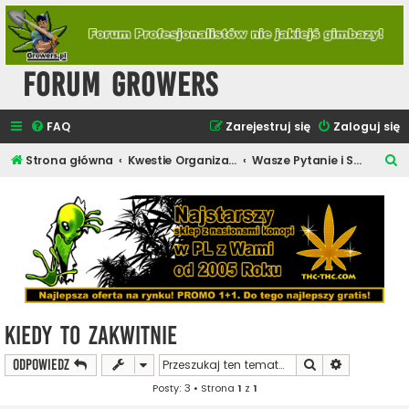
Forum Growers
FAQ
Zarejestruj się
Zaloguj się
S
Strona główna
Kwestie Organizacyjne Forum
Wasze Pytanie i Sugestie
z
u
k
a
j
Kiedy to zakwitnie
Szukaj
Wyszukiwan
ODPOWIEDZ
Posty: 3 • Strona
1
z
1