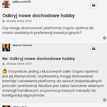
williscook132
Odkryj nowe dochodowe hobby
P
29 kwie 2024, 13:53
o
s
Czy mogę dostosować platformę Crypto optima do
t
moich osobistych preferencji inwestycyjnych?
Mason Dunce
Re: Odkryj nowe dochodowe hobby
P
29 kwie 2024, 13:57
o
s
Oczywiście, jedną z kluczowych zalet Crypto optima
t
jest jej elastyczność. Użytkownicy mogą dostosować
interfejs i ustawienia platformy do swoich indywidualnych
potrzeb i preferencji. Możliwe jest także tworzenie własnych
strategii handlowych za pomocą naszych narzędzi do
konfiguracji algorytmów.