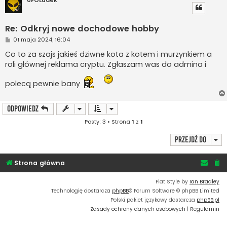
UFOLudek
Re: Odkryj nowe dochodowe hobby
P
01 maja 2024, 16:04
o
s
Co to za szajs jakieś dziwne kota z kotem i murzynkiem a
t
roli głównej reklama cryptu. Zgłaszam was do admina i
polecą pewnie bany
ODPOWIEDZ
Posty: 3 • Strona
1
z
1
Przejdź do
Strona główna
Flat Style by
Ian Bradley
Technologię dostarcza
phpBB
® Forum Software © phpBB Limited
Polski pakiet językowy dostarcza
phpBB.pl
Zasady ochrony danych osobowych
|
Regulamin