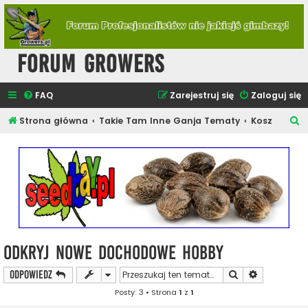
Forum Growers
FAQ
Zarejestruj się
Zaloguj się
S
Strona główna
Takie Tam Inne Ganja Tematy
Kosz
z
u
k
a
j
Odkryj nowe dochodowe hobby
Szukaj
Wyszukiwan
ODPOWIEDZ
Posty: 3 • Strona
1
z
1