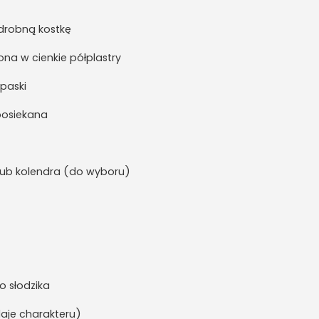
 drobną kostkę
ona w cienkie półplastry
 paski
posiekana
k lub kolendra (do wyboru)
o słodzika
daje charakteru)