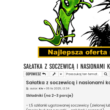
Sałatka z soczewicą i nasionami 
S
ODPOWIEDZ
Sałatka z soczewicą i nasionami k
P
autor:
Kiv
»
05 lis 2025, 12:34
o
s
Składniki (na 2–3 porcje)
t
- 1,5 szklanki ugotowanej soczewicy (zielonej l