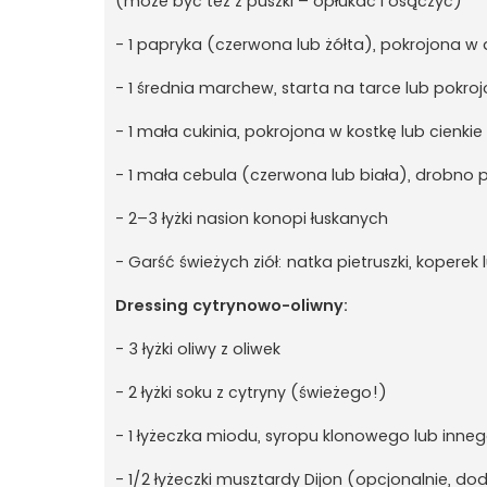
(może być też z puszki – opłukać i osączyć)
- 1 papryka (czerwona lub żółta), pokrojona w
- 1 średnia marchew, starta na tarce lub pokroj
- 1 mała cukinia, pokrojona w kostkę lub cienkie
- 1 mała cebula (czerwona lub biała), drobno 
- 2–3 łyżki nasion konopi łuskanych
- Garść świeżych ziół: natka pietruszki, kopere
Dressing cytrynowo-oliwny:
- 3 łyżki oliwy z oliwek
- 2 łyżki soku z cytryny (świeżego!)
- 1 łyżeczka miodu, syropu klonowego lub inneg
- 1/2 łyżeczki musztardy Dijon (opcjonalnie, do