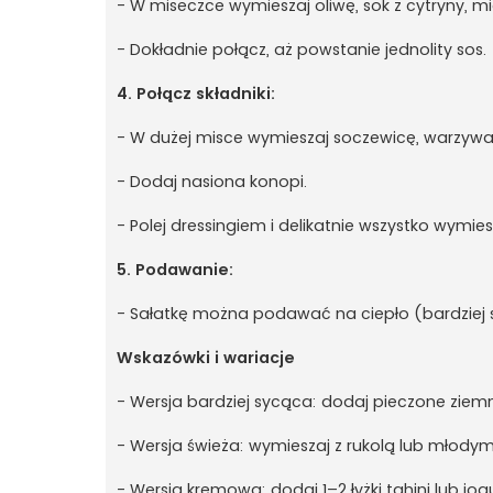
- W miseczce wymieszaj oliwę, sok z cytryny, mi
- Dokładnie połącz, aż powstanie jednolity sos.
4. Połącz składniki:
- W dużej misce wymieszaj soczewicę, warzywa i
- Dodaj nasiona konopi.
- Polej dressingiem i delikatnie wszystko wymies
5. Podawanie:
- Sałatkę można podawać na ciepło (bardziej 
Wskazówki i wariacje
- Wersja bardziej sycąca: dodaj pieczone ziemn
- Wersja świeża: wymieszaj z rukolą lub młodym
- Wersja kremowa: dodaj 1–2 łyżki tahini lub jog