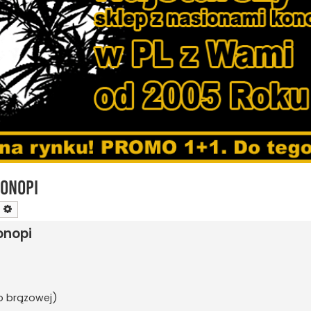
konopi
zukaj
Wyszukiwanie zaawansowane
onopi
ub brązowej)