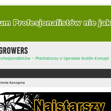
Growers
ofesjonalistów - Plantatorzy o Uprawie Roślin Konopi
chnia Konopna