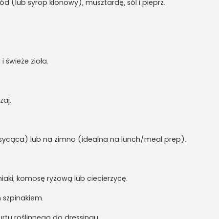
ód (lub syrop klonowy), musztardę, sól i pieprz.
 świeże zioła.
zaj.
sycąca) lub na zimno (idealna na lunch/meal prep).
iaki, komosę ryżową lub ciecierzycę.
 szpinakiem.
urtu roślinnego do dressingu.