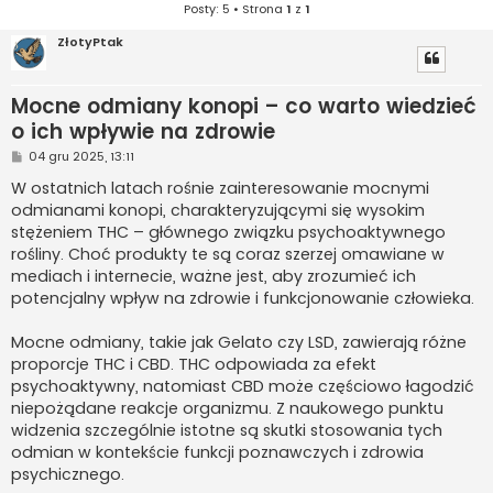
Posty: 5 • Strona
1
z
1
ZłotyPtak
Mocne odmiany konopi – co warto wiedzieć
o ich wpływie na zdrowie
P
04 gru 2025, 13:11
o
s
W ostatnich latach rośnie zainteresowanie mocnymi
t
odmianami konopi, charakteryzującymi się wysokim
stężeniem THC – głównego związku psychoaktywnego
rośliny. Choć produkty te są coraz szerzej omawiane w
mediach i internecie, ważne jest, aby zrozumieć ich
potencjalny wpływ na zdrowie i funkcjonowanie człowieka.
Mocne odmiany, takie jak Gelato czy LSD, zawierają różne
proporcje THC i CBD. THC odpowiada za efekt
psychoaktywny, natomiast CBD może częściowo łagodzić
niepożądane reakcje organizmu. Z naukowego punktu
widzenia szczególnie istotne są skutki stosowania tych
odmian w kontekście funkcji poznawczych i zdrowia
psychicznego.