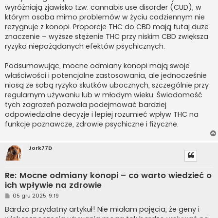
wyróżniają zjawisko tzw. cannabis use disorder (CUD), w
którym osoba mimo problemów w życiu codziennym nie
rezygnuje z konopi. Proporcje THC do CBD mają tutaj duże
znaczenie – wyższe stężenie THC przy niskim CBD zwiększa
ryzyko niepożądanych efektów psychicznych.
Podsumowując, mocne odmiany konopi mają swoje
właściwości i potencjalne zastosowania, ale jednocześnie
niosą ze sobą ryzyko skutków ubocznych, szczególnie przy
regularnym używaniu lub w młodym wieku. Świadomość
tych zagrożeń pozwala podejmować bardziej
odpowiedzialne decyzje i lepiej rozumieć wpływ THC na
funkcje poznawcze, zdrowie psychiczne i fizyczne.
Jork77D
Re: Mocne odmiany konopi – co warto wiedzieć o
ich wpływie na zdrowie
P
05 gru 2025, 9:19
o
s
Bardzo przydatny artykuł! Nie miałam pojęcia, że geny i
t