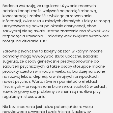
Badania wskazują, że regularne używanie mocnych
odmian konopi może wpływać na pamięć roboczą,
koncentrację i zdolność szybkiego przetwarzania
informacji, zwłaszcza u młodych dorosłych. Efekty te mogą
utrzymywać się nawet po okresie abstynencji, choć
zazwyczaj nie są trwałe. Istotne znaczenie ma również wiek
rozpoczęcia używania – młodszy wiek zwiększa wrażliwość
mózgu na działanie THC.
Zdrowie psychiczne to kolejny obszar, w którym mocne
odmiany mogą wywoływać skutki uboczne. Badania
sugerują, że osoby genetycznie predysponowane do
zaburzeń psychicznych, a także osoby stosujące mocne
produkty często i w młodym wieku, są bardziej narażone
na rozwój lęków, depresji, a w skrajnych przypadkach
nawet psychoz. Warto również pamiętać o efektach
fizycznych – przyspieszone bicie serca, suchość w ustach,
zawroty głowy czy problemy ze snem są możliwe przy
regularnym stosowaniu.
Nie bez znaczenia jest także potencjał do rozwoju
nawykowego używania i uzależnienia. Naukowcy