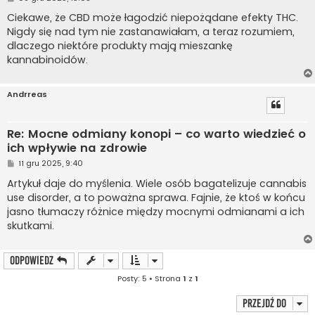
o
s
Ciekawe, że CBD może łagodzić niepożądane efekty THC.
t
Nigdy się nad tym nie zastanawiałam, a teraz rozumiem,
dlaczego niektóre produkty mają mieszankę
kannabinoidów.
Andrreas
Re: Mocne odmiany konopi – co warto wiedzieć o
ich wpływie na zdrowie
P
11 gru 2025, 9:40
o
s
Artykuł daje do myślenia. Wiele osób bagatelizuje cannabis
t
use disorder, a to poważna sprawa. Fajnie, że ktoś w końcu
jasno tłumaczy różnice między mocnymi odmianami a ich
skutkami.
ODPOWIEDZ
Posty: 5 • Strona
1
z
1
Przejdź do