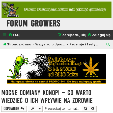
Forum Growers
FAQ
Zarejestruj się
Zaloguj się
S
Strona główna
Wszystko o Uprawie Roślin Konopi
Recenzje i Testy Odmian Marihuany
z
u
k
a
j
Mocne odmiany konopi – co warto
wiedzieć o ich wpływie na zdrowie
Szukaj
Wyszukiwan
ODPOWIEDZ