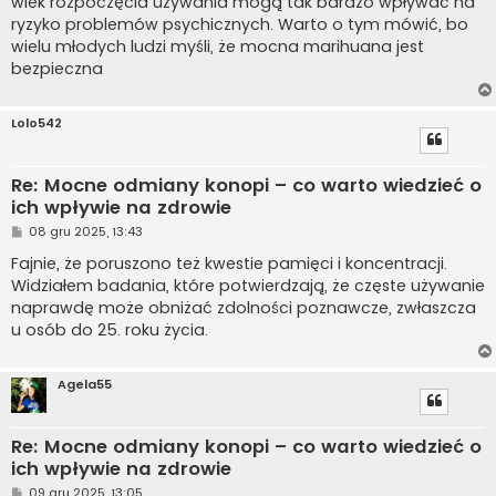
wiek rozpoczęcia używania mogą tak bardzo wpływać na
ryzyko problemów psychicznych. Warto o tym mówić, bo
wielu młodych ludzi myśli, że mocna marihuana jest
bezpieczna
Lolo542
Re: Mocne odmiany konopi – co warto wiedzieć o
ich wpływie na zdrowie
P
08 gru 2025, 13:43
o
s
Fajnie, że poruszono też kwestie pamięci i koncentracji.
t
Widziałem badania, które potwierdzają, że częste używanie
naprawdę może obniżać zdolności poznawcze, zwłaszcza
u osób do 25. roku życia.
Agela55
Re: Mocne odmiany konopi – co warto wiedzieć o
ich wpływie na zdrowie
P
09 gru 2025, 13:05