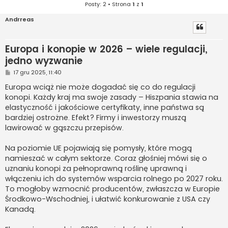
Posty: 2 • Strona
1
z
1
Andrreas
Europa i konopie w 2026 – wiele regulacji,
jedno wyzwanie
P
17 gru 2025, 11:40
o
s
Europa wciąż nie może dogadać się co do regulacji
t
konopi. Każdy kraj ma swoje zasady – Hiszpania stawia na
elastyczność i jakościowe certyfikaty, inne państwa są
bardziej ostrożne. Efekt? Firmy i inwestorzy muszą
lawirować w gąszczu przepisów.
Na poziomie UE pojawiają się pomysły, które mogą
namieszać w całym sektorze. Coraz głośniej mówi się o
uznaniu konopi za pełnoprawną roślinę uprawną i
włączeniu ich do systemów wsparcia rolnego po 2027 roku.
To mogłoby wzmocnić producentów, zwłaszcza w Europie
Środkowo-Wschodniej, i ułatwić konkurowanie z USA czy
Kanadą.