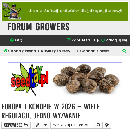
Forum Growers
FAQ
Zarejestruj się
Zaloguj się
S
Strona główna
Artykuły i Newsy Konopne
Cannabis News
z
u
k
a
j
Europa i konopie w 2026 – wiele
regulacji, jedno wyzwanie
Szukaj
Wyszukiwan
ODPOWIEDZ