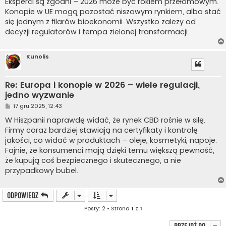
Eksperci są zgodni – 2026 może być rokiem przełomowym.
Konopie w UE mogą pozostać niszowym rynkiem, albo stać
się jednym z filarów bioekonomii. Wszystko zależy od
decyzji regulatorów i tempa zielonej transformacji.
Kunolis
Re: Europa i konopie w 2026 – wiele regulacji,
jedno wyzwanie
P
17 gru 2025, 12:43
o
s
W Hiszpanii naprawdę widać, że rynek CBD rośnie w siłę.
t
Firmy coraz bardziej stawiają na certyfikaty i kontrolę
jakości, co widać w produktach – oleje, kosmetyki, napoje.
Fajnie, że konsumenci mają dzięki temu większą pewność,
że kupują coś bezpiecznego i skutecznego, a nie
przypadkowy bubel.
ODPOWIEDZ
Posty: 2 • Strona
1
z
1