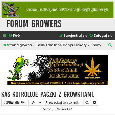
Forum Growers
FAQ
Zarejestruj się
Zaloguj się
S
Strona główna
Takie Tam Inne Ganja Tematy
Prawo
z
u
k
a
j
KAS kotroluje paczki z growkitami.
Szukaj
Wyszukiwan
ODPOWIEDZ
Posty: 8 • Strona
1
z
1