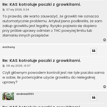
Re: KAS kotroluje paczki z growkitami.
P
07 sty 2026, 9:24
o
s
To prawda, ale warto zauważyć, że growkit nie oznacza
t
automatycznie problemu. Artykuł jasno podkreśla, że sam
zakup growkitu jest legalny. Ryzyko pojawia się dopiero
przy próbie uprawy odmian z THC powyżej limitu lub
złamaniu innych przepisów.
Anthony
Re: KAS kotroluje paczki z growkitami.
P
08 sty 2026, 13:07
o
s
Czyli głównym powodem kontroli jest nie tyle paczka sama
t
w sobie, ile potencjalne użycie growkitu do nielegalnej
uprawy?
andrew2001