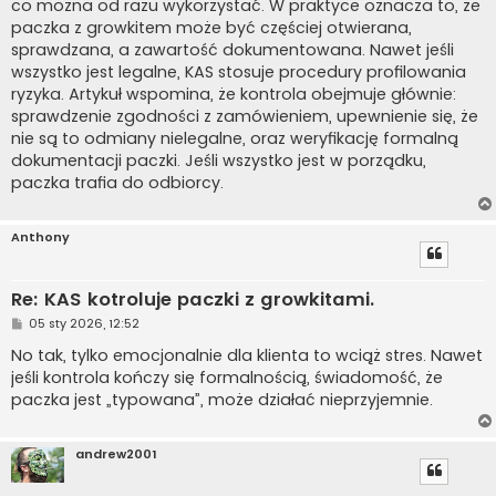
co można od razu wykorzystać. W praktyce oznacza to, że
paczka z growkitem może być częściej otwierana,
sprawdzana, a zawartość dokumentowana. Nawet jeśli
wszystko jest legalne, KAS stosuje procedury profilowania
ryzyka. Artykuł wspomina, że kontrola obejmuje głównie:
sprawdzenie zgodności z zamówieniem, upewnienie się, że
nie są to odmiany nielegalne, oraz weryfikację formalną
dokumentacji paczki. Jeśli wszystko jest w porządku,
paczka trafia do odbiorcy.
Anthony
Re: KAS kotroluje paczki z growkitami.
P
05 sty 2026, 12:52
o
s
No tak, tylko emocjonalnie dla klienta to wciąż stres. Nawet
t
jeśli kontrola kończy się formalnością, świadomość, że
paczka jest „typowana”, może działać nieprzyjemnie.
andrew2001