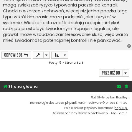
t
mogą zwiększać ryzyko typowania paczek do kontroli.
Chodzi o wzorzec zachowań, więcej niż jedna paczka tego
typu w krótkim czasie może podnieść „alert ryzyka” w
systemie. Wiedza i ostrożność działają najlepiej. Artykuł
radzi po prostu być świadomym: kupujesz legalnie, ale
growkit może wzbudzać zainteresowanie służb, więc warto
mieć świadomość potencjalnej kontroli i nie panikować.
ODPOWIEDZ
Posty: 8 • Strona
1
z
1
Przejdź do
Strona główna
Flat Style by
Ian Bradley
Technologię dostarcza
phpBB
® Forum Software © phpBB Limited
Polski pakiet językowy dostarcza
phpBB.pl
Zasady ochrony danych osobowych
|
Regulamin