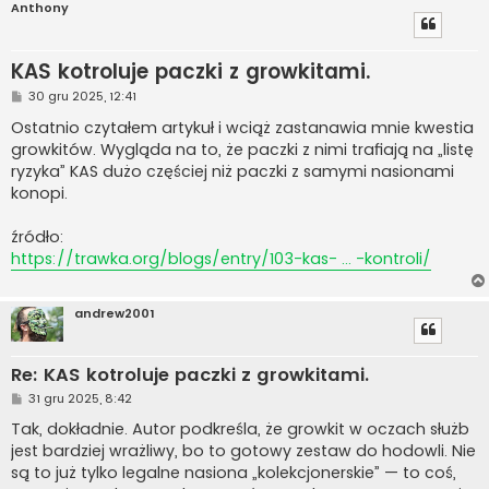
Anthony
KAS kotroluje paczki z growkitami.
P
30 gru 2025, 12:41
o
s
Ostatnio czytałem artykuł i wciąż zastanawia mnie kwestia
t
growkitów. Wygląda na to, że paczki z nimi trafiają na „listę
ryzyka” KAS dużo częściej niż paczki z samymi nasionami
konopi.
źródło:
https://trawka.org/blogs/entry/103-kas- ... -kontroli/
andrew2001
Re: KAS kotroluje paczki z growkitami.
P
31 gru 2025, 8:42
o
s
Tak, dokładnie. Autor podkreśla, że growkit w oczach służb
t
jest bardziej wrażliwy, bo to gotowy zestaw do hodowli. Nie
są to już tylko legalne nasiona „kolekcjonerskie” — to coś,