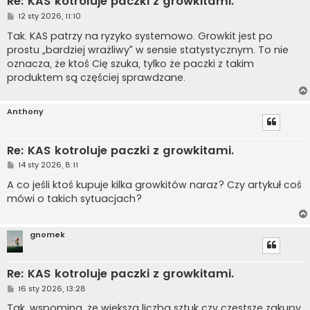
Re: KAS kotroluje paczki z growkitami.
P
12 sty 2026, 11:10
o
s
Tak. KAS patrzy na ryzyko systemowo. Growkit jest po
t
prostu „bardziej wrażliwy” w sensie statystycznym. To nie
oznacza, że ktoś Cię szuka, tylko że paczki z takim
produktem są częściej sprawdzane.
Anthony
Re: KAS kotroluje paczki z growkitami.
P
14 sty 2026, 8:11
o
s
A co jeśli ktoś kupuje kilka growkitów naraz? Czy artykuł coś
t
mówi o takich sytuacjach?
gnomek
Re: KAS kotroluje paczki z growkitami.
P
16 sty 2026, 13:28
o
s
Tak, wspomina, że większa liczba sztuk czy częstsze zakupy