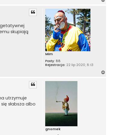
a
g
ó
r
wegetatywnej
ę
temu skupiają
Mim
Posty:
88
Rejestracja:
22 lip 2020, 8:13
N
a
g
ó
r
ina utrzymuje
ę
 się słabsza albo
gnomek