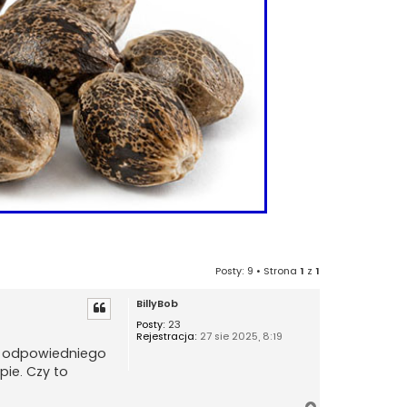
Posty: 9 • Strona
1
z
1
BillyBob
Posty:
23
Rejestracja:
27 sie 2025, 8:19
z odpowiedniego
pie. Czy to
N