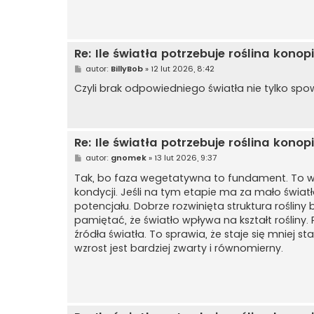
Re: Ile światła potrzebuje roślina kon
P
autor:
BillyBob
»
12 lut 2026, 8:42
o
s
Czyli brak odpowiedniego światła nie tylko spow
t
Re: Ile światła potrzebuje roślina kon
P
autor:
gnomek
»
13 lut 2026, 9:37
o
s
Tak, bo faza wegetatywna to fundament. To wte
t
kondycji. Jeśli na tym etapie ma za mało świa
potencjału. Dobrze rozwinięta struktura rośliny
pamiętać, że światło wpływa na kształt rośliny.
źródła światła. To sprawia, że staje się mniej 
wzrost jest bardziej zwarty i równomierny.