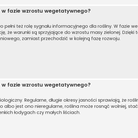
opi w fazie wzrostu wegetatywnego?
o pełni też rolę sygnału informacyjnego dla rośliny. W fazie 
ę, że warunki są sprzyjające do wzrostu masy zielonej. Dzięki 
rzeniowego, zamiast przechodzić w kolejną fazę rozwoju.
opi w fazie wzrostu wegetatywnego?
ologiczny. Regularne, długie okresy jasności sprawiają, że rośl
ało albo jest ono nieregularne, roślina może rosnąć wolniej, stać
nkich łodygach czy małych liściach.