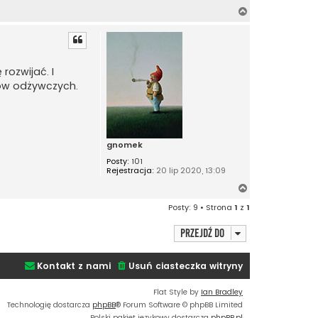
N
a
g
ó
r
 rozwijać. I
ę
ków odżywczych.
gnomek
Posty:
101
Rejestracja:
20 lip 2020, 13:09
N
a
Posty: 9 • Strona
1
z
1
g
ó
Przejdź do
r
ę
Kontakt z nami
Usuń ciasteczka witryny
Flat Style by
Ian Bradley
Technologię dostarcza
phpBB
® Forum Software © phpBB Limited
Polski pakiet językowy dostarcza
phpBB.pl