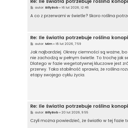
Re: Ile światła potrzebuje roślina kon
P
autor:
BillyBob
»
16 lut 2026, 12:48
o
s
A co z przerwami w świetle? Skoro roślina potr
t
Re: Ile światła potrzebuje roślina kon
P
autor:
Mim
»
18 lut 2026, 7:59
o
s
Jak najbardziej. Okresy ciemności są ważne, bo
t
nie zachodzą w pełnym świetle. To trochę jak se
Dlatego w fazie wegetatywnej kluczowe jest zró
przerwy. Taka stabilność sprawia, że roślina ro
etapy swojego cyklu życia.
Re: Ile światła potrzebuje roślina kon
P
autor:
BillyBob
»
20 lut 2026, 9:55
o
s
Czyli można powiedzieć, że światło w tej fazie 
t