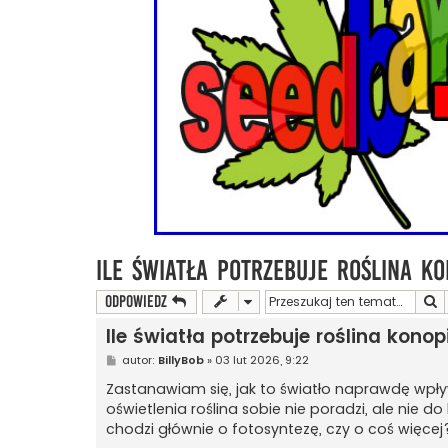
Ile światła potrzebuje roślina k
S
ODPOWIEDZ
Ile światła potrzebuje roślina kon
P
autor:
BillyBob
»
03 lut 2026, 9:22
o
s
Zastanawiam się, jak to światło naprawdę wp
t
oświetlenia roślina sobie nie poradzi, ale nie 
chodzi głównie o fotosyntezę, czy o coś więcej