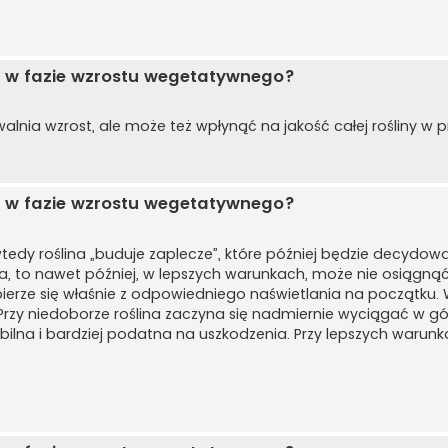
opi w fazie wzrostu wegetatywnego?
alnia wzrost, ale może też wpłynąć na jakość całej rośliny w p
opi w fazie wzrostu wegetatywnego?
dy roślina „buduje zaplecze”, które później będzie decydować
tła, to nawet później, w lepszych warunkach, może nie osiągną
 bierze się właśnie z odpowiedniego naświetlania na początku.
 Przy niedoborze roślina zaczyna się nadmiernie wyciągać w gó
stabilna i bardziej podatna na uszkodzenia. Przy lepszych warun