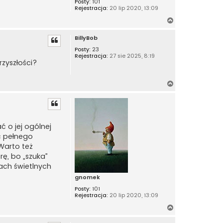
Posty:
101
Rejestracja:
20 lip 2020, 13:09
N
a
BillyBob
g
ó
Posty:
23
Rejestracja:
27 sie 2025, 8:19
r
rzyszłości?
ę
N
a
g
ó
r
 o jej ogólnej
ę
ć pełnego
 Warto też
rę, bo „szuka”
kach świetlnych
gnomek
Posty:
101
Rejestracja:
20 lip 2020, 13:09
N
a