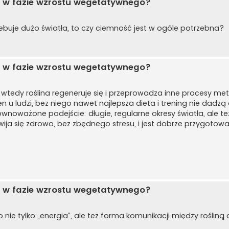
opi w fazie wzrostu wegetatywnego?
zebuje dużo światła, to czy ciemność jest w ogóle potrzebna?
opi w fazie wzrostu wegetatywnego?
 wtedy roślina regeneruje się i przeprowadza inne procesy met
n u ludzi, bez niego nawet najlepsza dieta i trening nie dadz
wnoważone podejście: długie, regularne okresy światła, ale t
zwija się zdrowo, bez zbędnego stresu, i jest dobrze przygotow
opi w fazie wzrostu wegetatywnego?
to nie tylko „energia”, ale też forma komunikacji między roślin