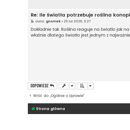
Re: Ile światła potrzebuje roślina kon
P
autor:
gnomek
»
25 lut 2026, 9:27
o
s
Dokładnie tak. Roślina reaguje na światło jak na j
t
właśnie dlatego światło jest jednym z najważn
ODPOWIEDZ
Wróć do „Ogólnie o Uprawie”
Strona główna