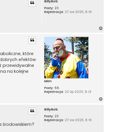
BillyBob
g
ó
Posty:
23
Rejestracja:
27 sie 2025, 8:19
r
ę
N
a
g
ó
r
aboliczne, które
ę
ą dobrych efektów.
eż przewidywalne
ana na kolejne
Mim
Posty:
88
Rejestracja:
22 lip 2020, 8:13
N
a
BillyBob
g
ó
Posty:
23
Rejestracja:
27 sie 2025, 8:19
r
ą a środowiskiem?
ę