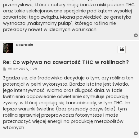
przemysłowe, które z natury mają bardzo niski poziom THC,
oraz takie selekcjonowane specjalnie pod kątem wysokiej
zawartości tego związku. Można powiedzieć, że genetyka
wyznacza „maksymalny pułap”, którego roślina nie
przekroczy nawet w idealnych warunkach.
Bourdain
Re: Co wpływa na zawartość THC w roślinach?
P
25 lut 2026, 9:28
o
s
Zgadza się, ale środowisko decyduje o tym, czy roślina ten
t
potencjał w pełni wykorzysta. Bardzo istotne jest światło,
jego intensywność, widmo oraz długość dnia. W fazie
kwitnienia odpowiednie oświetlenie stymuluje produkcję
żywicy, w której znajdują się kannabinoidy, w tym THC. Im
lepsze warunki świetlne (bez przesady oczywiście), tym
roślina sprawniej przeprowadza fotosyntezę i może
przeznaczyć więcej energii na produkcję metabolitów
wtórnych.