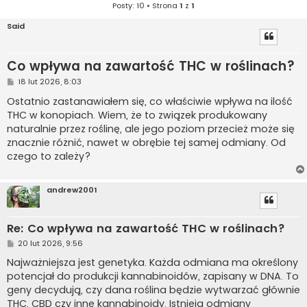
Posty: 10 • Strona
1
z
1
Said
Co wpływa na zawartość THC w roślinach?
P
18 lut 2026, 8:03
o
s
Ostatnio zastanawiałem się, co właściwie wpływa na ilość
t
THC w konopiach. Wiem, że to związek produkowany
naturalnie przez roślinę, ale jego poziom przecież może się
znacznie różnić, nawet w obrębie tej samej odmiany. Od
czego to zależy?
andrew2001
Re: Co wpływa na zawartość THC w roślinach?
P
20 lut 2026, 9:56
o
s
Najważniejsza jest genetyka. Każda odmiana ma określony
t
potencjał do produkcji kannabinoidów, zapisany w DNA. To
geny decydują, czy dana roślina będzie wytwarzać głównie
THC, CBD czy inne kannabinoidy. Istnieją odmiany