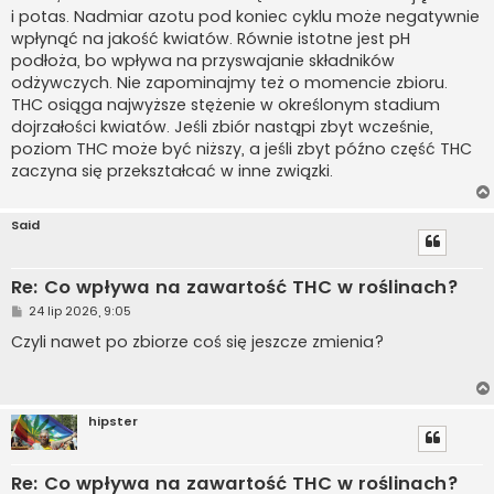
i potas. Nadmiar azotu pod koniec cyklu może negatywnie
wpłynąć na jakość kwiatów. Równie istotne jest pH
podłoża, bo wpływa na przyswajanie składników
odżywczych. Nie zapominajmy też o momencie zbioru.
THC osiąga najwyższe stężenie w określonym stadium
dojrzałości kwiatów. Jeśli zbiór nastąpi zbyt wcześnie,
poziom THC może być niższy, a jeśli zbyt późno część THC
zaczyna się przekształcać w inne związki.
Said
Re: Co wpływa na zawartość THC w roślinach?
P
24 lip 2026, 9:05
o
s
Czyli nawet po zbiorze coś się jeszcze zmienia?
t
hipster
Re: Co wpływa na zawartość THC w roślinach?