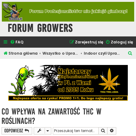
Forum Growers
FAQ
Zarejestruj się
Zaloguj się
S
Strona główna
Wszystko o Uprawie Roślin Konopi
Indoor czyli Uprawa w Domu
z
u
k
a
j
Co wpływa na zawartość THC w
roślinach?
Szukaj
Wyszukiwan
ODPOWIEDZ