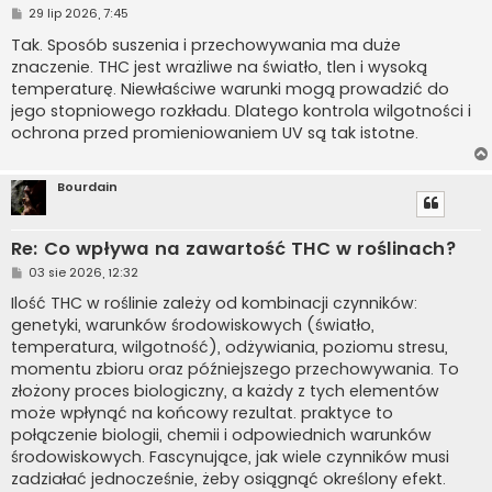
P
29 lip 2026, 7:45
o
s
Tak. Sposób suszenia i przechowywania ma duże
t
znaczenie. THC jest wrażliwe na światło, tlen i wysoką
temperaturę. Niewłaściwe warunki mogą prowadzić do
jego stopniowego rozkładu. Dlatego kontrola wilgotności i
ochrona przed promieniowaniem UV są tak istotne.
Bourdain
Re: Co wpływa na zawartość THC w roślinach?
P
03 sie 2026, 12:32
o
s
Ilość THC w roślinie zależy od kombinacji czynników:
t
genetyki, warunków środowiskowych (światło,
temperatura, wilgotność), odżywiania, poziomu stresu,
momentu zbioru oraz późniejszego przechowywania. To
złożony proces biologiczny, a każdy z tych elementów
może wpłynąć na końcowy rezultat. praktyce to
połączenie biologii, chemii i odpowiednich warunków
środowiskowych. Fascynujące, jak wiele czynników musi
zadziałać jednocześnie, żeby osiągnąć określony efekt.