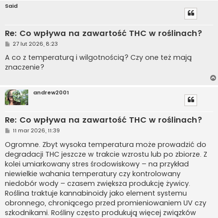
Said
Re: Co wpływa na zawartość THC w roślinach?
P
27 lut 2026, 8:23
o
s
A co z temperaturą i wilgotnością? Czy one też mają
t
znaczenie?
andrew2001
Re: Co wpływa na zawartość THC w roślinach?
P
11 mar 2026, 11:39
o
s
Ogromne. Zbyt wysoka temperatura może prowadzić do
t
degradacji THC jeszcze w trakcie wzrostu lub po zbiorze. Z
kolei umiarkowany stres środowiskowy – na przykład
niewielkie wahania temperatury czy kontrolowany
niedobór wody – czasem zwiększa produkcję żywicy.
Roślina traktuje kannabinoidy jako element systemu
obronnego, chroniącego przed promieniowaniem UV czy
szkodnikami. Rośliny często produkują więcej związków