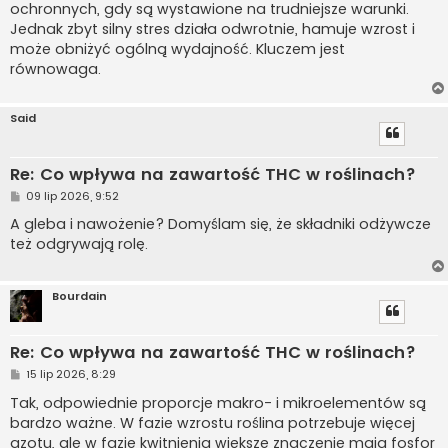
ochronnych, gdy są wystawione na trudniejsze warunki.
Jednak zbyt silny stres działa odwrotnie, hamuje wzrost i
może obniżyć ogólną wydajność. Kluczem jest
równowaga.
Said
Re: Co wpływa na zawartość THC w roślinach?
P
09 lip 2026, 9:52
o
s
A gleba i nawożenie? Domyślam się, że składniki odżywcze
t
też odgrywają rolę.
Bourdain
Re: Co wpływa na zawartość THC w roślinach?
P
15 lip 2026, 8:29
o
s
Tak, odpowiednie proporcje makro- i mikroelementów są
t
bardzo ważne. W fazie wzrostu roślina potrzebuje więcej
azotu, ale w fazie kwitnienia większe znaczenie mają fosfor