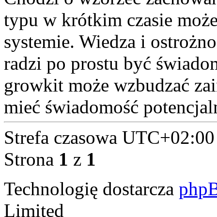
typu w krótkim czasie może
systemie. Wiedza i ostrożnoś
radzi po prostu być świado
growkit może wzbudzać zain
mieć świadomość potencjaln
Strefa czasowa
UTC+02:00
Strona
1
z
1
Technologię dostarcza
php
Limited