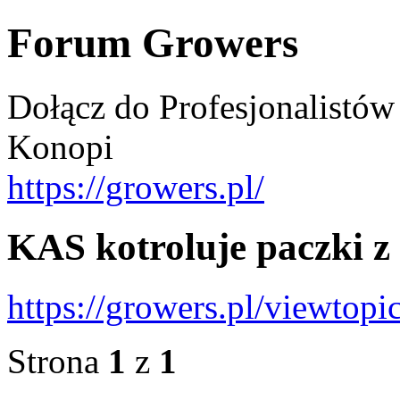
Forum Growers
Dołącz do Profesjonalistów
Konopi
https://growers.pl/
KAS kotroluje paczki z
https://growers.pl/viewtop
Strona
1
z
1