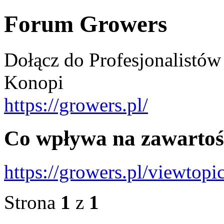
Forum Growers
Dołącz do Profesjonalistów
Konopi
https://growers.pl/
Co wpływa na zawartoś
https://growers.pl/viewtop
Strona
1
z
1