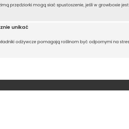
imą przędziorki mogą siać spustoszenie, jeśli w growboxie jest 
cznie unikać
kładniki odżywcze pomagają roślinom być odpornymi na stre