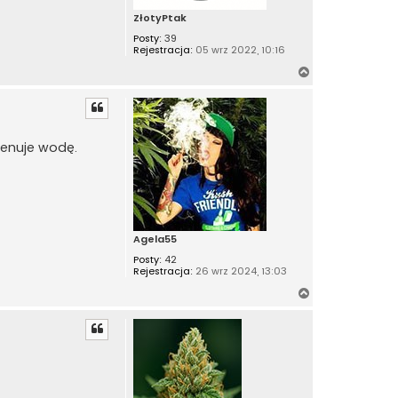
ZłotyPtak
Posty:
39
Rejestracja:
05 wrz 2022, 10:16
N
a
g
ó
r
drenuje wodę.
ę
Agela55
Posty:
42
Rejestracja:
26 wrz 2024, 13:03
N
a
g
ó
r
ę