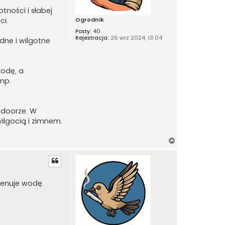
otności i słabej
ci.
Ogrodnik
Posty:
40
Rejestracja:
26 wrz 2024, 13:04
dne i wilgotne
wodę, a
np.
ndoorze. W
wilgocią i zimnem.
N
a
g
ó
r
drenuje wodę.
ę