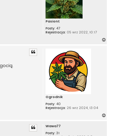
Pasiont
Posty:
47
Rejestracja:
05 wrz 2022, 10:17
N
a
g
ó
r
lgocią.
ę
Ogrodnik
Posty:
40
Rejestracja:
26 wrz 2024, 13:04
N
a
Wawa77
g
ó
Posty:
31