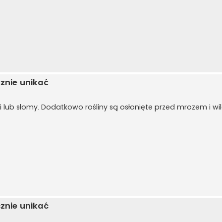
cznie unikać
iści lub słomy. Dodatkowo rośliny są osłonięte przed mrozem i wi
cznie unikać