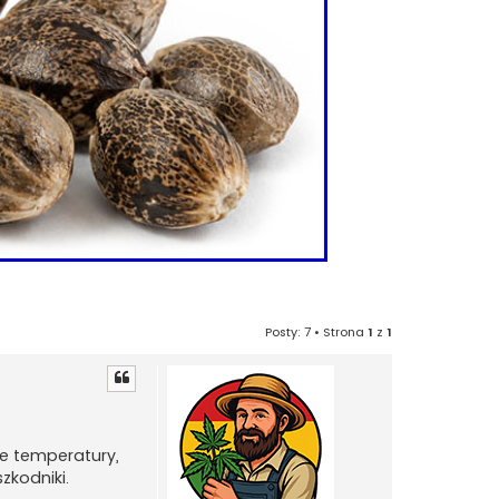
Posty: 7 • Strona
1
z
1
ze temperatury,
zkodniki.