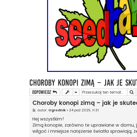
Choroby konopi zimą – jak je sku
S
ODPOWIEDZ
Choroby konopi zimą – jak je skute
P
autor:
Ogrodnik
»
24 paź 2025, 11:31
o
s
Hej wszystkim!
t
Zimą konopie, zarówno te uprawiane w domu, ja
wilgoć i mniejsze natężenie światła sprawiają, że