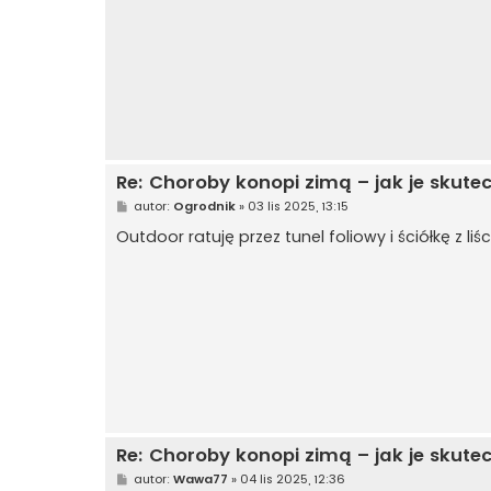
Re: Choroby konopi zimą – jak je skute
P
autor:
Ogrodnik
»
03 lis 2025, 13:15
o
s
Outdoor ratuję przez tunel foliowy i ściółkę z l
t
Re: Choroby konopi zimą – jak je skute
P
autor:
Wawa77
»
04 lis 2025, 12:36