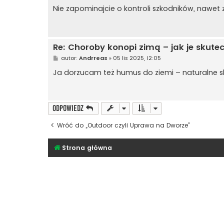
o
s
Nie zapominajcie o kontroli szkodników, nawet z
t
Re: Choroby konopi zimą – jak je skute
P
autor:
Andrreas
»
05 lis 2025, 12:05
o
s
Ja dorzucam też humus do ziemi – naturalne s
t
ODPOWIEDZ
Wróć do „Outdoor czyli Uprawa na Dworze”
Strona główna