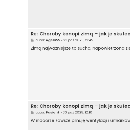
Re: Choroby konopi zimą – jak je skute
P
autor:
Agela55
»
29 paź 2025, 12:45
o
s
Zimą najważniejsze to sucha, napowietrzona ziemi
t
Re: Choroby konopi zimą – jak je skute
P
autor:
Pasiont
»
30 paź 2025, 12:10
o
s
W indoorze zawsze pilnuję wentylacji i umiarko
t