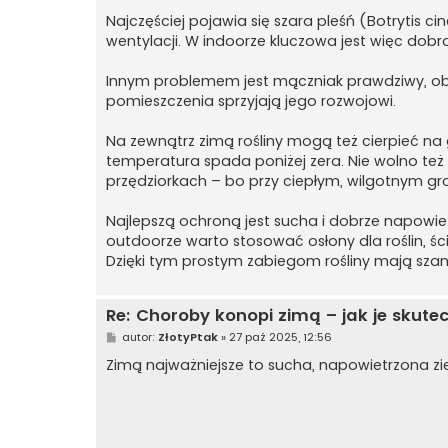
Najczęściej pojawia się szara pleśń (Botrytis cine
wentylacji. W indoorze kluczowa jest więc dobr
Innym problemem jest mączniak prawdziwy, obj
pomieszczenia sprzyjają jego rozwojowi.
Na zewnątrz zimą rośliny mogą też cierpieć na gn
temperatura spada poniżej zera. Nie wolno też
przędziorkach – bo przy ciepłym, wilgotnym g
Najlepszą ochroną jest sucha i dobrze napowiet
outdoorze warto stosować osłony dla roślin, ści
Dzięki tym prostym zabiegom rośliny mają szan
Re: Choroby konopi zimą – jak je skute
P
autor:
ZłotyPtak
»
27 paź 2025, 12:56
o
s
Zimą najważniejsze to sucha, napowietrzona ziemi
t