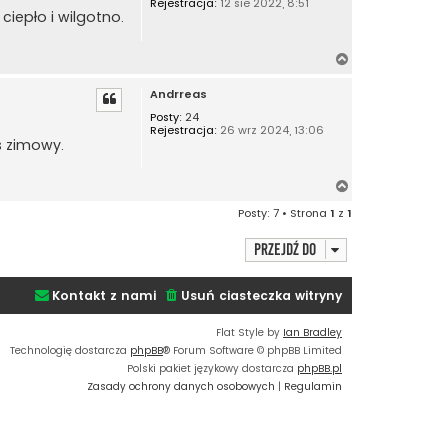
Rejestracja:
12 sie 2022, 8:51
r
ciepło i wilgotno.
ę
N
a
Andrreas
g
ó
Posty:
24
Rejestracja:
26 wrz 2024, 13:06
r
s zimowy.
ę
N
a
Posty: 7 • Strona
1
z
1
g
ó
Przejdź do
r
ę
Kontakt z nami
Usuń ciasteczka witryny
Flat Style by
Ian Bradley
Technologię dostarcza
phpBB
® Forum Software © phpBB Limited
Polski pakiet językowy dostarcza
phpBB.pl
Zasady ochrony danych osobowych
|
Regulamin