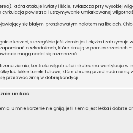
rea), która atakuje kwiaty i liście, zwłaszcza przy wysokiej wilg
a cyrkulacja powietrza i utrzymywanie umiarkowanej wilgotnoś
awiający się białym, proszkowatym nalotem na liściach. Chło
icie korzeni, szczególnie jeśli ziemia jest ciężka i zatrzymuje 
 zapominać o szkodnikach, które zimują w pomieszczeniach – 
rowboxie mogą nadal się rozmnażać.
rzona ziemia, kontrola wilgotności i skuteczna wentylacja w i
ółkę lub lekkie tunele foliowe, które chronią przed nadmierną 
sę przetrwać zimę w dobrej kondycji.
cznie unikać
a. U mnie korzenie nie gniją, jeśli ziemia jest lekka i dobrze 