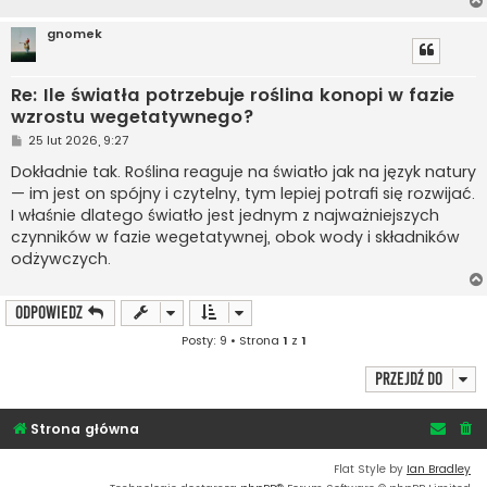
gnomek
Re: Ile światła potrzebuje roślina konopi w fazie
wzrostu wegetatywnego?
P
25 lut 2026, 9:27
o
s
Dokładnie tak. Roślina reaguje na światło jak na język natury
t
— im jest on spójny i czytelny, tym lepiej potrafi się rozwijać.
I właśnie dlatego światło jest jednym z najważniejszych
czynników w fazie wegetatywnej, obok wody i składników
odżywczych.
ODPOWIEDZ
Posty: 9 • Strona
1
z
1
Przejdź do
Strona główna
Flat Style by
Ian Bradley