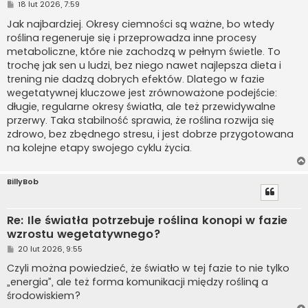
P
18 lut 2026, 7:59
o
s
Jak najbardziej. Okresy ciemności są ważne, bo wtedy
t
roślina regeneruje się i przeprowadza inne procesy
metaboliczne, które nie zachodzą w pełnym świetle. To
trochę jak sen u ludzi, bez niego nawet najlepsza dieta i
trening nie dadzą dobrych efektów. Dlatego w fazie
wegetatywnej kluczowe jest zrównoważone podejście:
długie, regularne okresy światła, ale też przewidywalne
przerwy. Taka stabilność sprawia, że roślina rozwija się
zdrowo, bez zbędnego stresu, i jest dobrze przygotowana
na kolejne etapy swojego cyklu życia.
BillyBob
Re: Ile światła potrzebuje roślina konopi w fazie
wzrostu wegetatywnego?
P
20 lut 2026, 9:55
o
s
Czyli można powiedzieć, że światło w tej fazie to nie tylko
t
„energia”, ale też forma komunikacji między rośliną a
środowiskiem?