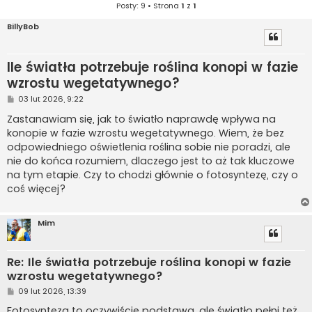
Posty: 9 • Strona
1
z
1
BillyBob
Ile światła potrzebuje roślina konopi w fazie
wzrostu wegetatywnego?
P
03 lut 2026, 9:22
o
s
Zastanawiam się, jak to światło naprawdę wpływa na
t
konopie w fazie wzrostu wegetatywnego. Wiem, że bez
odpowiedniego oświetlenia roślina sobie nie poradzi, ale
nie do końca rozumiem, dlaczego jest to aż tak kluczowe
na tym etapie. Czy to chodzi głównie o fotosyntezę, czy o
coś więcej?
Mim
Re: Ile światła potrzebuje roślina konopi w fazie
wzrostu wegetatywnego?
P
09 lut 2026, 13:39
o
s
Fotosynteza to oczywiście podstawa, ale światło pełni też