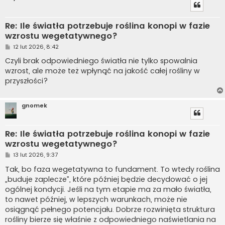
Re: Ile światła potrzebuje roślina konopi w fazie
wzrostu wegetatywnego?
P
12 lut 2026, 8:42
o
s
Czyli brak odpowiedniego światła nie tylko spowalnia
t
wzrost, ale może też wpłynąć na jakość całej rośliny w
przyszłości?
gnomek
Re: Ile światła potrzebuje roślina konopi w fazie
wzrostu wegetatywnego?
P
13 lut 2026, 9:37
o
s
Tak, bo faza wegetatywna to fundament. To wtedy roślina
t
„buduje zaplecze”, które później będzie decydować o jej
ogólnej kondycji. Jeśli na tym etapie ma za mało światła,
to nawet później, w lepszych warunkach, może nie
osiągnąć pełnego potencjału. Dobrze rozwinięta struktura
rośliny bierze się właśnie z odpowiedniego naświetlania na