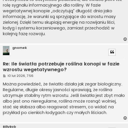
t
rolę sygnału informacyjnego dla rośliny. W fazie
wegetatywnej konopie „odczytują” długość dnia jako
informację, że warunki są sprzyjające do wzrostu masy
zielonej. Dzięki temu skupiają energię na rozwijaniu liści,
łodyg i systemu korzeniowego, zamiast przechodzić w
kolejną fazę rozwoju.
gnomek
Re: Ile światła potrzebuje roślina konopi w fazie
wzrostu wegetatywnego?
P
10 lut 2026, 7:56
o
s
Można powiedzieć, że światło działa jak zegar biologiczny.
t
Regularne, długie okresy jasności sprawiają, że roślina
utrzymuje stabilny rytm wzrostu. Jeśli światła jest zbyt mało
albo jest ono nieregularne, roślina może rosnąć wolniej,
stać się słabsza albo reagować stresem, co widać na
przykład po cienkich łodygach czy małych liściach.
BillyBob