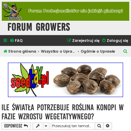
Forum Growers
FAQ
Zarejestruj się
Zaloguj się
S
Strona główna
Wszystko o Uprawie Roślin Konopi
Ogólnie o Uprawie
z
u
k
a
j
Ile światła potrzebuje roślina konopi w
fazie wzrostu wegetatywnego?
Szukaj
Wyszukiwan
ODPOWIEDZ